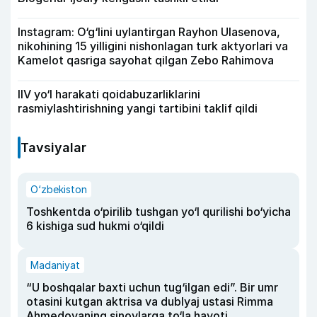
Instagram: O‘g‘lini uylantirgan Rayhon Ulasenova,
nikohining 15 yilligini nishonlagan turk aktyorlari va
Kamelot qasriga sayohat qilgan Zebo Rahimova
IIV yo‘l harakati qoidabuzarliklarini
rasmiylashtirishning yangi tartibini taklif qildi
Tavsiyalar
O‘zbekiston
Toshkentda o‘pirilib tushgan yo‘l qurilishi bo‘yicha
6 kishiga sud hukmi o‘qildi
Madaniyat
“U boshqalar baxti uchun tug‘ilgan edi”. Bir umr
otasini kutgan aktrisa va dublyaj ustasi Rimma
Ahmedovaning sinovlarga to‘la hayoti