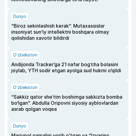
Dunyo
“Biroz sekinlashish kerak”. Mutaxassislar
insoniyat sun’iy intellektni boshqara olmay
qolishidan xavotir bildirdi
O‘zbekiston
Andijonda Tracker’ga 21 nafar bog‘cha bolasini
joylab, YTH sodir etgan ayolga sud hukmi o‘qildi
O‘zbekiston
“Sakkiz qator she’rim boshimga sakkizta bomba
bo‘lgan”. Abdulla Oripovni siyosiy ayblovlardan
asrab qolgan voqea
Dunyo
Mariupol qamalini yorib oʻtgan va “Izvarino