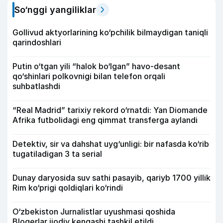
So‘nggi yangiliklar
Gollivud aktyorlarining ko‘pchilik bilmaydigan taniqli
qarindoshlari
Putin o‘tgan yili “halok bo‘lgan” havo-desant
qo‘shinlari polkovnigi bilan telefon orqali
suhbatlashdi
“Real Madrid” tarixiy rekord o‘rnatdi: Yan Diomande
Afrika futbolidagi eng qimmat transferga aylandi
Detektiv, sir va dahshat uyg‘unligi: bir nafasda ko‘rib
tugatiladigan 3 ta serial
Dunay daryosida suv sathi pasayib, qariyb 1700 yillik
Rim ko‘prigi qoldiqlari ko‘rindi
O‘zbekiston Jurnalistlar uyushmasi qoshida
Blogerlar ijodiy kengashi tashkil etildi