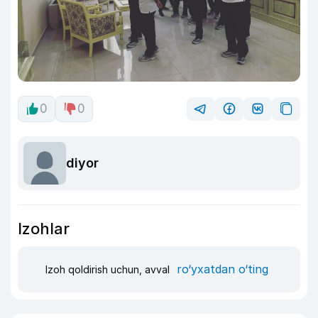
0
0
diyor
Izohlar
ro‘yxatdan o‘ting
Izoh qoldirish uchun, avval