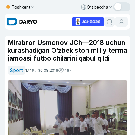
Toshkent
O‘zbekcha
Mirabror Usmonov JCh—2018 uchun
kurashadigan O‘zbekiston milliy terma
jamoasi futbolchilarini qabul qildi
Sport
17:16 / 30.08.2016
464