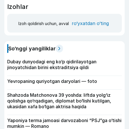
Izohlar
ro‘yxatdan o‘ting
Izoh qoldirish uchun, avval
So‘nggi yangiliklar
Dubay dunyodagi eng ko‘p qidirilayotgan
jinoyatchidan birini ekstraditsiya qildi
Yevropaning quriyotgan daryolari — foto
Shahzoda Matchonova 39 yoshda: liftda yolg‘iz
qolishga qo‘rqadigan, diplomat bo‘lishi kutilgan,
ukasidan xafa bo‘lgan aktrisa haqida
Yaponiya terma jamoasi darvozaboni “PSJ”ga o‘tishi
mumkin — Romano