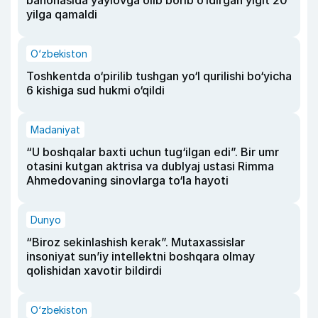
bahonasida yaylovga olib borib o‘ldirgan yigit 20
yilga qamaldi
O‘zbekiston
Toshkentda o‘pirilib tushgan yo‘l qurilishi bo‘yicha
6 kishiga sud hukmi o‘qildi
Madaniyat
“U boshqalar baxti uchun tug‘ilgan edi”. Bir umr
otasini kutgan aktrisa va dublyaj ustasi Rimma
Ahmedovaning sinovlarga to‘la hayoti
Dunyo
“Biroz sekinlashish kerak”. Mutaxassislar
insoniyat sun’iy intellektni boshqara olmay
qolishidan xavotir bildirdi
O‘zbekiston