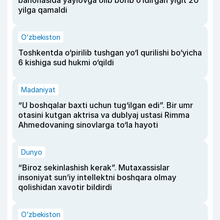
bahonasida yaylovga olib borib o‘ldirgan yigit 20
yilga qamaldi
O‘zbekiston
Toshkentda o‘pirilib tushgan yo‘l qurilishi bo‘yicha
6 kishiga sud hukmi o‘qildi
Madaniyat
“U boshqalar baxti uchun tug‘ilgan edi”. Bir umr
otasini kutgan aktrisa va dublyaj ustasi Rimma
Ahmedovaning sinovlarga to‘la hayoti
Dunyo
“Biroz sekinlashish kerak”. Mutaxassislar
insoniyat sun’iy intellektni boshqara olmay
qolishidan xavotir bildirdi
O‘zbekiston