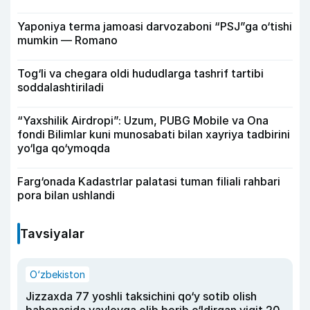
Yaponiya terma jamoasi darvozaboni “PSJ”ga o‘tishi
mumkin — Romano
Tog‘li va chegara oldi hududlarga tashrif tartibi
soddalashtiriladi
“Yaxshilik Airdropi”: Uzum, PUBG Mobile va Ona
fondi Bilimlar kuni munosabati bilan xayriya tadbirini
yo‘lga qo‘ymoqda
Farg‘onada Kadastrlar palatasi tuman filiali rahbari
pora bilan ushlandi
Tavsiyalar
O‘zbekiston
Jizzaxda 77 yoshli taksichini qo‘y sotib olish