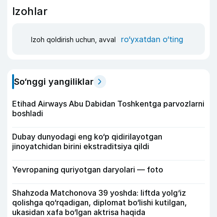
Izohlar
ro‘yxatdan o‘ting
Izoh qoldirish uchun, avval
So‘nggi yangiliklar
Etihad Airways Abu Dabidan Toshkentga parvozlarni
boshladi
Dubay dunyodagi eng ko‘p qidirilayotgan
jinoyatchidan birini ekstraditsiya qildi
Yevropaning quriyotgan daryolari — foto
Shahzoda Matchonova 39 yoshda: liftda yolg‘iz
qolishga qo‘rqadigan, diplomat bo‘lishi kutilgan,
ukasidan xafa bo‘lgan aktrisa haqida