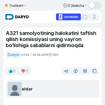
Toshkent
O‘zbekcha
A321 samolyotining halokatini taftish
qilish komissiyasi uning vayron
bo‘lishiga sabablarni qidirmoqda
Dunyo
03:56 / 30.08.2016
395
0
0
eldar