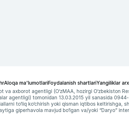
hr
Aloqa ma'lumotlari
Foydalanish shartlari
Yangiliklar arx
t va axborot agentligi (O‘zMAA, hozirgi O‘zbekiston Res
ar agentligi) tomonidan 13.03.2015 yil sanasida 0944
allarni to‘liq ko‘chirish yoki qisman iqtibos keltirishga, 
ytiga giperhavola mavjud bo‘lgan va/yoki “Daryo” intern