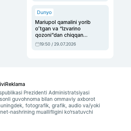
qolgan voqea
Dunyo
Mariupol qamalini yorib
oʻtgan va “Izvarino
qozoni”dan chiqqan
qahramon — Ukraina
19:50 / 29.07.2026
armiyasi bosh
qoʻmondoni Drapatiy
haqida
ivi
Reklama
publikasi Prezidenti Administratsiyasi
-sonli guvohnoma bilan ommaviy axborot
shuningdek, fotografik, grafik, audio va/yoki
et-nashrining muallifligini ko‘rsatuvchi