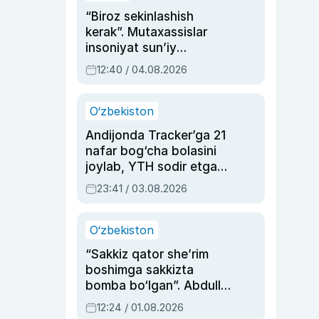
“Biroz sekinlashish
kerak”. Mutaxassislar
insoniyat sun’iy
intellektni boshqara
12:40 / 04.08.2026
olmay qolishidan xavotir
bildirdi
O‘zbekiston
Andijonda Tracker’ga 21
nafar bog‘cha bolasini
joylab, YTH sodir etgan
ayolga sud hukmi o‘qildi
23:41 / 03.08.2026
O‘zbekiston
“Sakkiz qator she’rim
boshimga sakkizta
bomba bo‘lgan”. Abdulla
Oripovni siyosiy
12:24 / 01.08.2026
ayblovlardan asrab