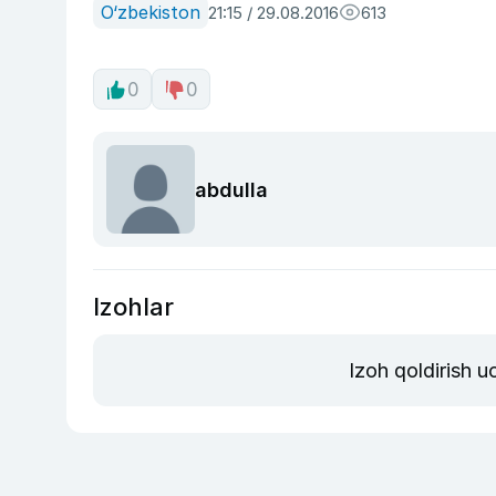
O‘zbekiston
21:15 / 29.08.2016
613
0
0
abdulla
Izohlar
Izoh qoldirish 