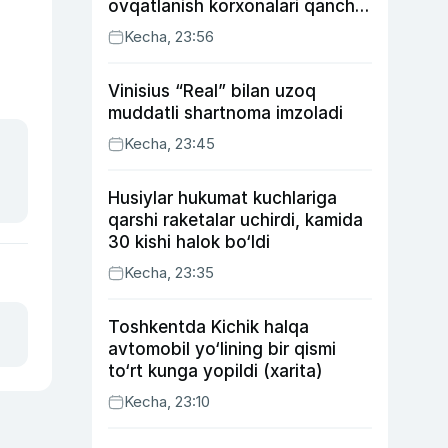
ovqatlanish korxonalari qancha
soliq toʻlagani ochiqlandi
Kecha, 23:56
Vinisius “Real” bilan uzoq
muddatli shartnoma imzoladi
Kecha, 23:45
Husiylar hukumat kuchlariga
qarshi raketalar uchirdi, kamida
30 kishi halok bo‘ldi
Kecha, 23:35
Toshkentda Kichik halqa
avtomobil yo‘lining bir qismi
to‘rt kunga yopildi (xarita)
Kecha, 23:10