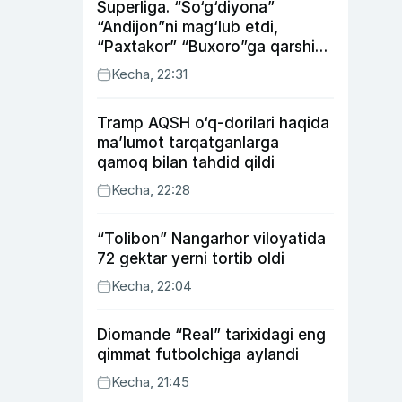
Superliga. “So‘g‘diyona”
“Andijon”ni mag‘lub etdi,
“Paxtakor” “Buxoro”ga qarshi
bahsda g‘alabani qo‘ldan
Kecha, 22:31
chiqardi
Tramp AQSH o‘q-dorilari haqida
ma’lumot tarqatganlarga
qamoq bilan tahdid qildi
Kecha, 22:28
“Tolibon” Nangarhor viloyatida
72 gektar yerni tortib oldi
Kecha, 22:04
Diomande “Real” tarixidagi eng
qimmat futbolchiga aylandi
Kecha, 21:45