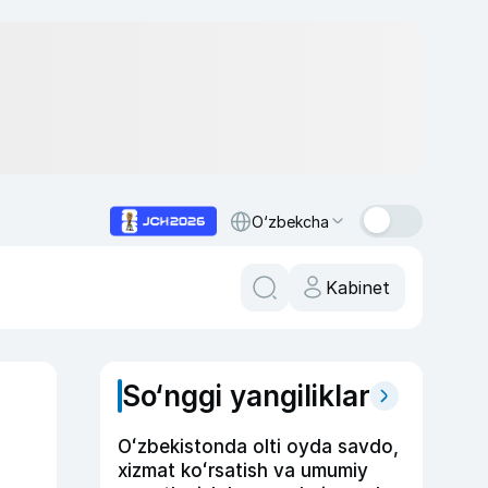
O‘zbekcha
Kabinet
So‘nggi yangiliklar
Oʻzbekistonda olti oyda savdo,
xizmat koʻrsatish va umumiy