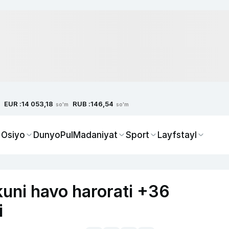
EUR :
RUB :
14 053,18
146,54
so'm
so'm
 Osiyo
Dunyo
Pul
Madaniyat
Sport
Layfstayl
uni havo harorati +36
i