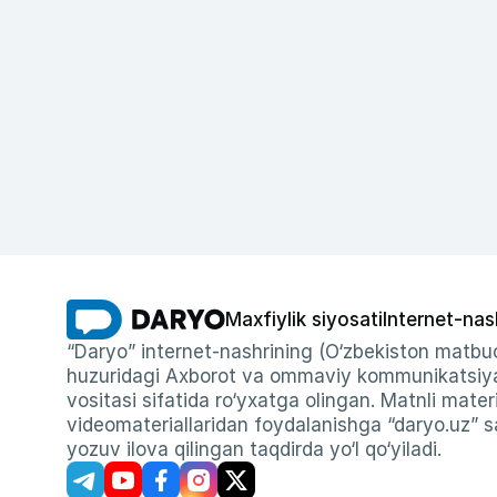
Maxfiylik siyosati
Internet-nas
“Daryo” internet-nashrining (O‘zbekiston matbuo
huzuridagi Axborot va ommaviy kommunikatsiyal
vositasi sifatida ro‘yxatga olingan. Matnli materi
videomateriallaridan foydalanishga “daryo.uz” sa
yozuv ilova qilingan taqdirda yo‘l qo‘yiladi.