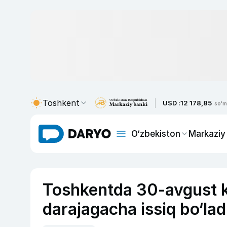
Toshkent
USD :
12 178,85
so'm
O‘zbekiston
Markaziy
Toshkentda 30-avgust k
darajagacha issiq bo‘lad