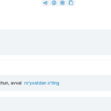
uchun, avval
ro‘yxatdan o‘ting