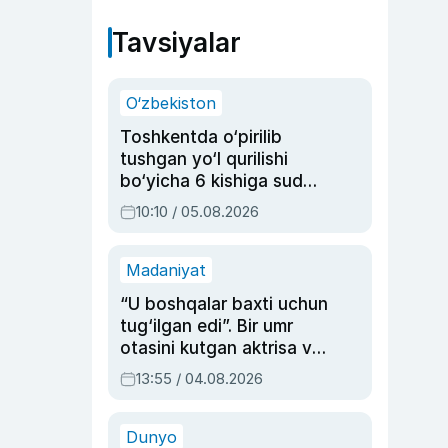
Tavsiyalar
O‘zbekiston
Toshkentda o‘pirilib
tushgan yo‘l qurilishi
bo‘yicha 6 kishiga sud
hukmi o‘qildi
10:10 / 05.08.2026
Madaniyat
“U boshqalar baxti uchun
tug‘ilgan edi”. Bir umr
otasini kutgan aktrisa va
dublyaj ustasi Rimma
13:55 / 04.08.2026
Ahmedovaning
sinovlarga to‘la hayoti
Dunyo