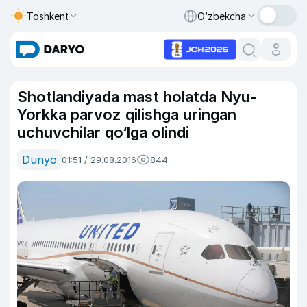
Toshkent
O‘zbekcha
Shotlandiyada mast holatda Nyu-
Yorkka parvoz qilishga uringan
uchuvchilar qo‘lga olindi
Dunyo
01:51 / 29.08.2016
844