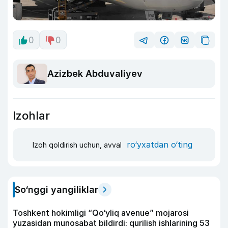
0
0
Azizbek Abduvaliyev
Izohlar
ro‘yxatdan o‘ting
Izoh qoldirish uchun, avval
So‘nggi yangiliklar
Toshkent hokimligi “Qo‘yliq avenue” mojarosi
yuzasidan munosabat bildirdi: qurilish ishlarining 53