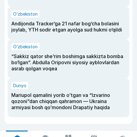
O‘zbekiston
Andijonda Tracker’ga 21 nafar bog‘cha bolasini
joylab, YTH sodir etgan ayolga sud hukmi o‘qildi
O‘zbekiston
“Sakkiz qator she’rim boshimga sakkizta bomba
bo‘lgan”. Abdulla Oripovni siyosiy ayblovlardan
asrab qolgan voqea
Dunyo
Mariupol qamalini yorib oʻtgan va “Izvarino
qozoni”dan chiqqan qahramon — Ukraina
armiyasi bosh qoʻmondoni Drapatiy haqida