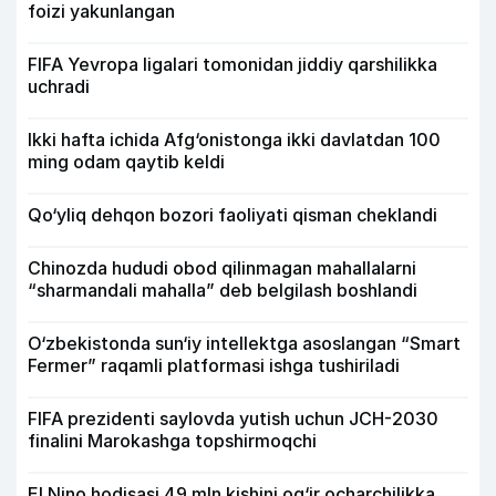
foizi yakunlangan
FIFA Yevropa ligalari tomonidan jiddiy qarshilikka
uchradi
Ikki hafta ichida Afg‘onistonga ikki davlatdan 100
ming odam qaytib keldi
Qo‘yliq dehqon bozori faoliyati qisman cheklandi
Chinozda hududi obod qilinmagan mahallalarni
“sharmandali mahalla” deb belgilash boshlandi
O‘zbekistonda sun‘iy intellektga asoslangan “Smart
Fermer” raqamli platformasi ishga tushiriladi
FIFA prezidenti saylovda yutish uchun JCH-2030
finalini Marokashga topshirmoqchi
El Nino hodisasi 49 mln kishini og‘ir ocharchilikka