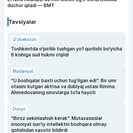
duchor qiladi — BMT
Tavsiyalar
O‘zbekiston
Toshkentda o‘pirilib tushgan yo‘l qurilishi bo‘yicha
6 kishiga sud hukmi o‘qildi
Madaniyat
“U boshqalar baxti uchun tug‘ilgan edi”. Bir umr
otasini kutgan aktrisa va dublyaj ustasi Rimma
Ahmedovaning sinovlarga to‘la hayoti
Dunyo
“Biroz sekinlashish kerak”. Mutaxassislar
insoniyat sun’iy intellektni boshqara olmay
qolishidan xavotir bildirdi