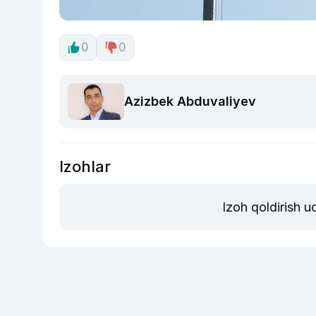
0
0
Azizbek Abduvaliyev
Izohlar
Izoh qoldirish 