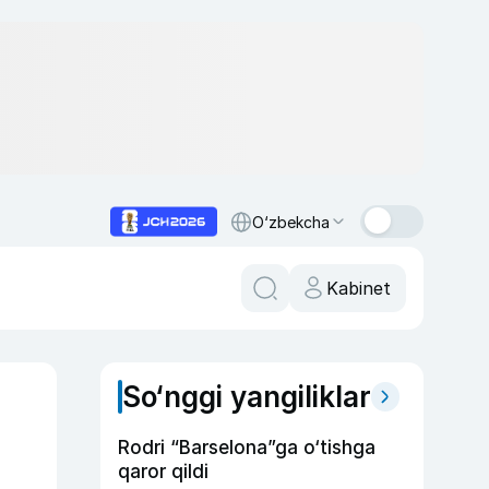
O‘zbekcha
Kabinet
So‘nggi yangiliklar
Rodri “Barselona”ga o‘tishga
qaror qildi