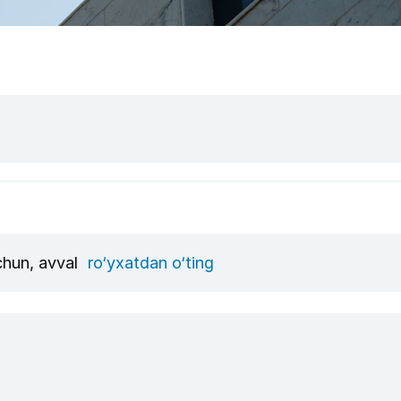
uchun, avval
ro‘yxatdan o‘ting