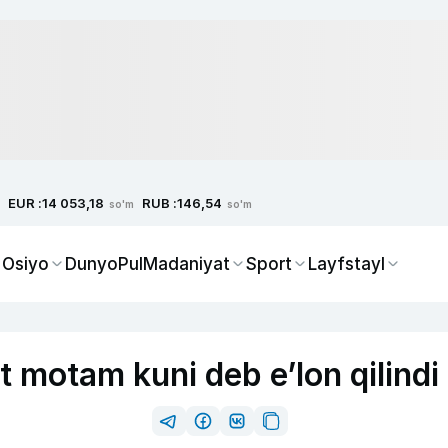
EUR :
RUB :
14 053,18
146,54
so'm
so'm
 Osiyo
Dunyo
Pul
Madaniyat
Sport
Layfstayl
 motam kuni deb e’lon qilindi