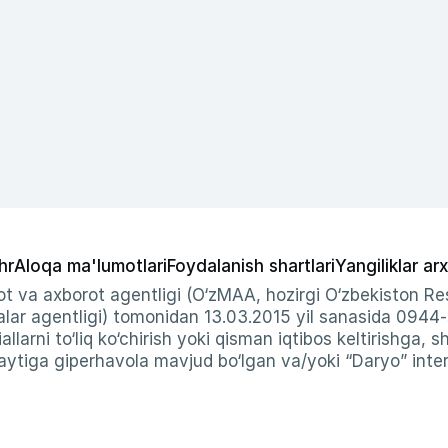
hr
Aloqa ma'lumotlari
Foydalanish shartlari
Yangiliklar arx
t va axborot agentligi (O‘zMAA, hozirgi O‘zbekiston Res
ar agentligi) tomonidan 13.03.2015 yil sanasida 0944
allarni to‘liq ko‘chirish yoki qisman iqtibos keltirishga, 
ytiga giperhavola mavjud bo‘lgan va/yoki “Daryo” intern