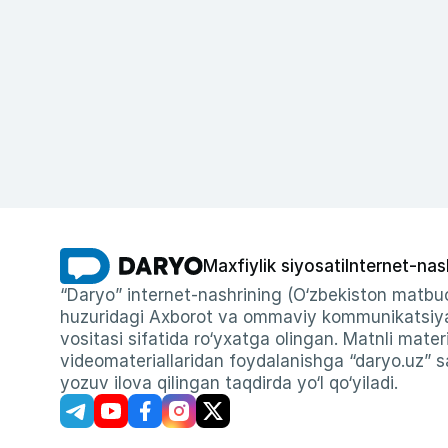
Maxfiylik siyosati
Internet-nas
“Daryo” internet-nashrining (O‘zbekiston matbuo
huzuridagi Axborot va ommaviy kommunikatsiyal
vositasi sifatida ro‘yxatga olingan. Matnli materi
videomateriallaridan foydalanishga “daryo.uz” sa
yozuv ilova qilingan taqdirda yo‘l qo‘yiladi.