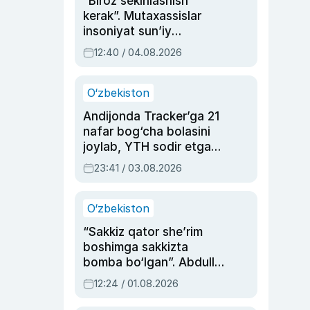
“Biroz sekinlashish
kerak”. Mutaxassislar
insoniyat sun’iy
intellektni boshqara
12:40 / 04.08.2026
olmay qolishidan xavotir
bildirdi
O‘zbekiston
Andijonda Tracker’ga 21
nafar bog‘cha bolasini
joylab, YTH sodir etgan
ayolga sud hukmi o‘qildi
23:41 / 03.08.2026
O‘zbekiston
“Sakkiz qator she’rim
boshimga sakkizta
bomba bo‘lgan”. Abdulla
Oripovni siyosiy
12:24 / 01.08.2026
ayblovlardan asrab
qolgan voqea