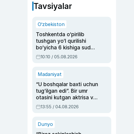
Tavsiyalar
O‘zbekiston
Toshkentda o‘pirilib
tushgan yo‘l qurilishi
bo‘yicha 6 kishiga sud
hukmi o‘qildi
10:10 / 05.08.2026
Madaniyat
“U boshqalar baxti uchun
tug‘ilgan edi”. Bir umr
otasini kutgan aktrisa va
dublyaj ustasi Rimma
13:55 / 04.08.2026
Ahmedovaning
sinovlarga to‘la hayoti
Dunyo