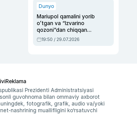
Dunyo
Mariupol qamalini yorib
oʻtgan va “Izvarino
qozoni”dan chiqqan
qahramon — Ukraina
19:50 / 29.07.2026
armiyasi bosh
qoʻmondoni Drapatiy
haqida
ivi
Reklama
publikasi Prezidenti Administratsiyasi
-sonli guvohnoma bilan ommaviy axborot
shuningdek, fotografik, grafik, audio va/yoki
et-nashrining muallifligini ko‘rsatuvchi