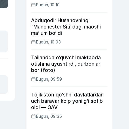
Bugun, 10:10
Abduqodir Husanovning
“Manchester Siti”dagi maoshi
ma’lum bo‘ldi
Bugun, 10:03
Tailandda o‘quvchi maktabda
otishma uyushtirdi, qurbonlar
bor (foto)
Bugun, 09:59
Tojikiston qo‘shni davlatlardan
uch baravar ko‘p yonilg‘i sotib
oldi — OAV
Bugun, 09:35