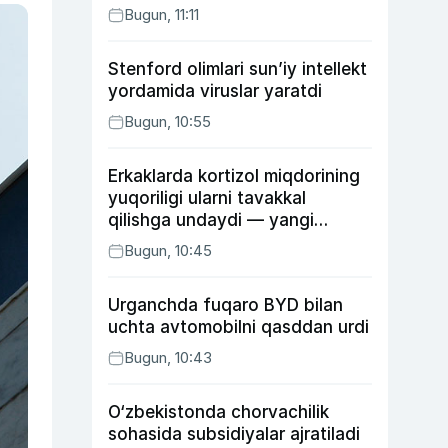
Bugun, 11:11
Stenford olimlari sun’iy intellekt
yordamida viruslar yaratdi
Bugun, 10:55
Erkaklarda kortizol miqdorining
yuqoriligi ularni tavakkal
qilishga undaydi — yangi
tadqiqot
Bugun, 10:45
Urganchda fuqaro BYD bilan
uchta avtomobilni qasddan urdi
Bugun, 10:43
O‘zbekistonda chorvachilik
sohasida subsidiyalar ajratiladi