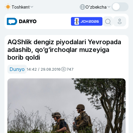
Toshkent
O‘zbekcha
AQShlik dengiz piyodalari Yevropada
adashib, qo‘g‘irchoqlar muzeyiga
borib qoldi
Dunyo
14:42 / 29.08.2016
747