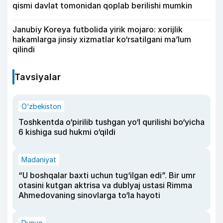
qismi davlat tomonidan qoplab berilishi mumkin
Janubiy Koreya futbolida yirik mojaro: xorijlik
hakamlarga jinsiy xizmatlar ko‘rsatilgani ma’lum
qilindi
Tavsiyalar
O‘zbekiston
Toshkentda o‘pirilib tushgan yo‘l qurilishi bo‘yicha
6 kishiga sud hukmi o‘qildi
Madaniyat
“U boshqalar baxti uchun tug‘ilgan edi”. Bir umr
otasini kutgan aktrisa va dublyaj ustasi Rimma
Ahmedovaning sinovlarga to‘la hayoti
Dunyo