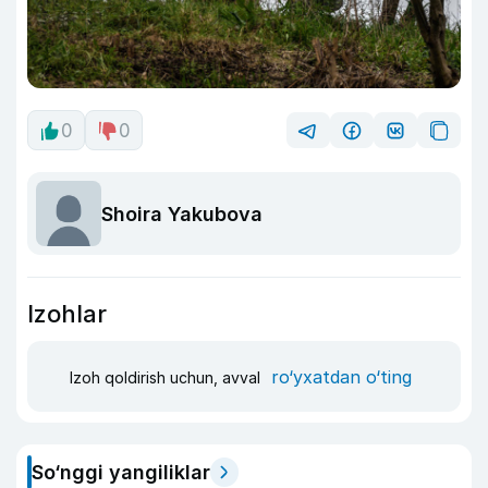
0
0
Shoira Yakubova
Izohlar
ro‘yxatdan o‘ting
Izoh qoldirish uchun, avval
So‘nggi yangiliklar