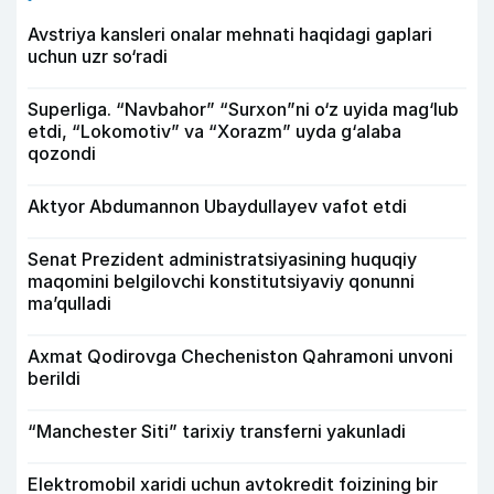
Avstriya kansleri onalar mehnati haqidagi gaplari
uchun uzr so‘radi
Superliga. “Navbahor” “Surxon”ni o‘z uyida mag‘lub
etdi, “Lokomotiv” va “Xorazm” uyda g‘alaba
qozondi
Aktyor Abdu­mannon Ubaydullayev vafot etdi
Senat Prezident administratsiyasining huquqiy
maqomini belgilovchi konstitutsiyaviy qonunni
ma’qulladi
Axmat Qodirovga Checheniston Qahramoni unvoni
berildi
“Manchester Siti” tarixiy transferni yakunladi
Elektromobil xaridi uchun avtokredit foizining bir