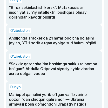
“Biroz sekinlashish kerak”. Mutaxassislar
insoniyat sun’iy intellektni boshqara olmay
qolishidan xavotir bildirdi
O‘zbekiston
Andijonda Tracker’ga 21 nafar bog‘cha bolasini
joylab, YTH sodir etgan ayolga sud hukmi o‘qildi
O‘zbekiston
“Sakkiz qator she’rim boshimga sakkizta bomba
bo‘lgan”. Abdulla Oripovni siyosiy ayblovlardan
asrab qolgan voqea
Dunyo
Mariupol qamalini yorib oʻtgan va “Izvarino
qozoni”dan chiqqan qahramon — Ukraina
armiyasi bosh qoʻmondoni Drapatiy haqida