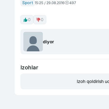
Sport
15:25 / 29.08.2016
497
0
0
diyor
Izohlar
Izoh qoldirish 