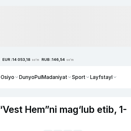
EUR :
RUB :
14 053,18
146,54
so'm
so'm
 Osiyo
Dunyo
Pul
Madaniyat
Sport
Layfstayl
“Vest Hem”ni mag‘lub etib, 1-