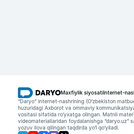
Maxfiylik siyosati
Internet-nas
“Daryo” internet-nashrining (O‘zbekiston matbuo
huzuridagi Axborot va ommaviy kommunikatsiyal
vositasi sifatida ro‘yxatga olingan. Matnli materi
videomateriallaridan foydalanishga “daryo.uz” sa
yozuv ilova qilingan taqdirda yo‘l qo‘yiladi.