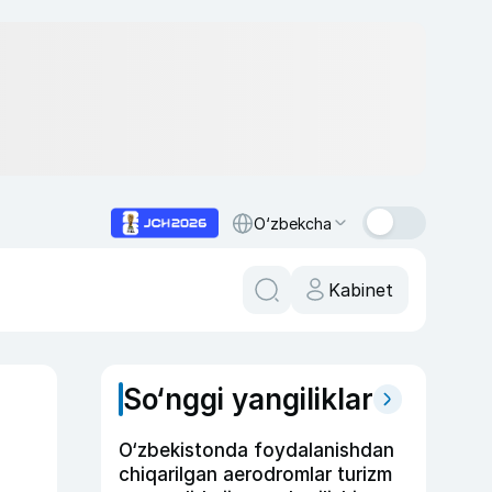
O‘zbekcha
Kabinet
So‘nggi yangiliklar
O‘zbekistonda foydalanishdan
chiqarilgan aerodromlar turizm