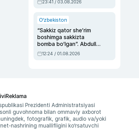
23:41 / 03.08.2026
O‘zbekiston
“Sakkiz qator she’rim
boshimga sakkizta
bomba bo‘lgan”. Abdulla
Oripovni siyosiy
12:24 / 01.08.2026
ayblovlardan asrab
qolgan voqea
ivi
Reklama
publikasi Prezidenti Administratsiyasi
-sonli guvohnoma bilan ommaviy axborot
shuningdek, fotografik, grafik, audio va/yoki
et-nashrining muallifligini ko‘rsatuvchi