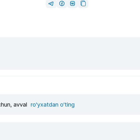
uchun, avval
ro‘yxatdan o‘ting