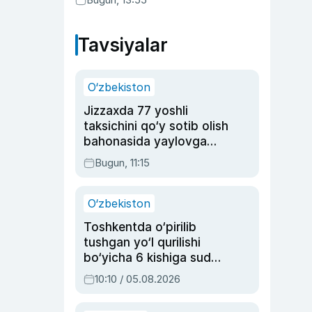
Tavsiyalar
O‘zbekiston
Jizzaxda 77 yoshli
taksichini qo‘y sotib olish
bahonasida yaylovga
olib borib o‘ldirgan yigit
Bugun, 11:15
20 yilga qamaldi
O‘zbekiston
Toshkentda o‘pirilib
tushgan yo‘l qurilishi
bo‘yicha 6 kishiga sud
hukmi o‘qildi
10:10 / 05.08.2026