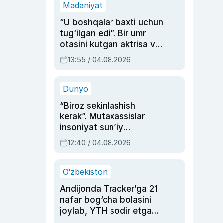
Madaniyat
“U boshqalar baxti uchun
tug‘ilgan edi”. Bir umr
otasini kutgan aktrisa va
dublyaj ustasi Rimma
13:55 / 04.08.2026
Ahmedovaning
sinovlarga to‘la hayoti
Dunyo
“Biroz sekinlashish
kerak”. Mutaxassislar
insoniyat sun’iy
intellektni boshqara
12:40 / 04.08.2026
olmay qolishidan xavotir
bildirdi
O‘zbekiston
Andijonda Tracker’ga 21
nafar bog‘cha bolasini
joylab, YTH sodir etgan
ayolga sud hukmi o‘qildi