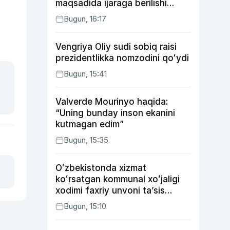
maqsadida ijaraga berilishi
mumkin
Bugun, 16:17
Vengriya Oliy sudi sobiq raisi
prezidentlikka nomzodini qoʻydi
Bugun, 15:41
Valverde Mourinyo haqida:
“Uning bunday inson ekanini
kutmagan edim”
Bugun, 15:35
Oʻzbekistonda xizmat
koʻrsatgan kommunal xoʻjaligi
xodimi faxriy unvoni taʼsis
etilishi mumkin
Bugun, 15:10