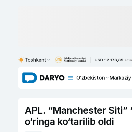
Toshkent
USD :
12 178,85
so'm
O‘zbekiston
Markaziy
APL. “Manchester Siti” 
o‘ringa ko‘tarilib oldi