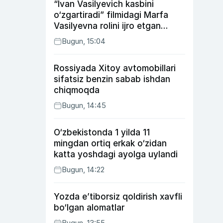
“Ivan Vasilyevich kasbini
o‘zgartiradi” filmidagi Marfa
Vasilyevna rolini ijro etgan
aktrisaning taqdiri qanday
Bugun, 15:04
kechdi?
Rossiyada Xitoy avtomobillari
sifatsiz benzin sabab ishdan
chiqmoqda
Bugun, 14:45
O‘zbekistonda 1 yilda 11
mingdan ortiq erkak o‘zidan
katta yoshdagi ayolga uylandi
Bugun, 14:22
Yozda e’tiborsiz qoldirish xavfli
bo‘lgan alomatlar
Bugun, 13:55