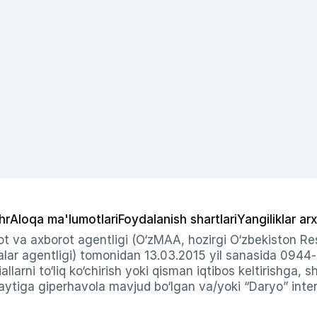
hr
Aloqa ma'lumotlari
Foydalanish shartlari
Yangiliklar arx
t va axborot agentligi (O‘zMAA, hozirgi O‘zbekiston Res
ar agentligi) tomonidan 13.03.2015 yil sanasida 0944
allarni to‘liq ko‘chirish yoki qisman iqtibos keltirishga, 
ytiga giperhavola mavjud bo‘lgan va/yoki “Daryo” intern