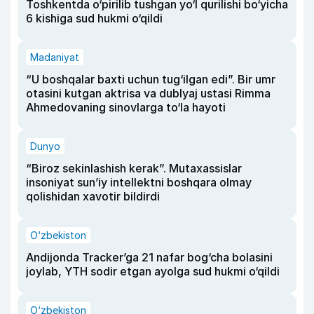
Toshkentda o‘pirilib tushgan yo‘l qurilishi bo‘yicha
6 kishiga sud hukmi o‘qildi
Madaniyat
“U boshqalar baxti uchun tug‘ilgan edi”. Bir umr
otasini kutgan aktrisa va dublyaj ustasi Rimma
Ahmedovaning sinovlarga to‘la hayoti
Dunyo
“Biroz sekinlashish kerak”. Mutaxassislar
insoniyat sun’iy intellektni boshqara olmay
qolishidan xavotir bildirdi
O‘zbekiston
Andijonda Tracker’ga 21 nafar bog‘cha bolasini
joylab, YTH sodir etgan ayolga sud hukmi o‘qildi
O‘zbekiston