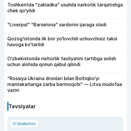
Toshkentda “zakladka” usulida narkotik tarqatishga
chek qo‘yildi
“Liverpul” “Barselona” sardorini ijaraga oladi
Qozog‘istonda ilk bor yo‘lovchili uchuvchisiz taksi
havoga ko‘tarildi
O‘zbekistonda rieltorlik faoliyatini tartibga solish
uchun alohida qonun qabul qilindi
“Rossiya Ukraina dronlari bilan Boltiqbo‘yi
mamlakatlariga zarba bermoqchi” — Litva mudofaa
vaziri
Tavsiyalar
O‘zbekiston