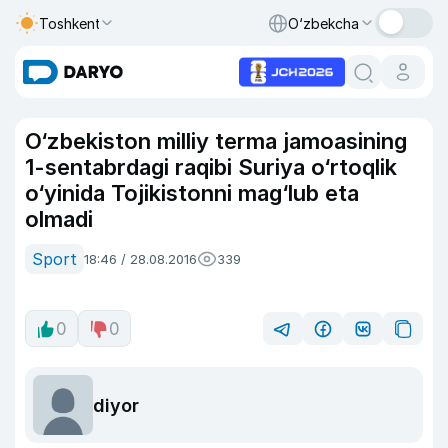
Toshkent
O‘zbekcha
O‘zbekiston milliy terma jamoasining
1-sentabrdagi raqibi Suriya o‘rtoqlik
o‘yinida Tojikistonni mag‘lub eta
olmadi
Sport
18:46 / 28.08.2016
339
0
0
diyor