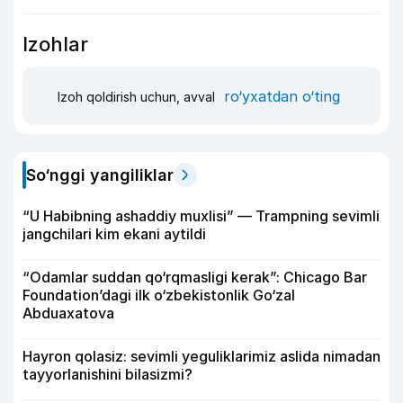
Izohlar
ro‘yxatdan o‘ting
Izoh qoldirish uchun, avval
So‘nggi yangiliklar
“U Habibning ashaddiy muxlisi” — Trampning sevimli
jangchilari kim ekani aytildi
“Odamlar suddan qo‘rqmasligi kerak”: Chicago Bar
Foundation’dagi ilk o‘zbekistonlik Go‘zal
Abduaxatova
Hayron qolasiz: sevimli yeguliklarimiz aslida nimadan
tayyorlanishini bilasizmi?