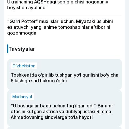
Ukrainaning AQSHdagi sobiq elchisi noqonuniy
boyishda ayblandi
“Garri Potter” muxlislari uchun: Miyazaki uslubini
eslatuvchi yangi anime tomoshabinlar e’tiborini
qozonmoqda
Tavsiyalar
O‘zbekiston
Toshkentda o‘pirilib tushgan yo‘l qurilishi bo‘yicha
6 kishiga sud hukmi o‘qildi
Madaniyat
“U boshqalar baxti uchun tug‘ilgan edi”. Bir umr
otasini kutgan aktrisa va dublyaj ustasi Rimma
Ahmedovaning sinovlarga to‘la hayoti