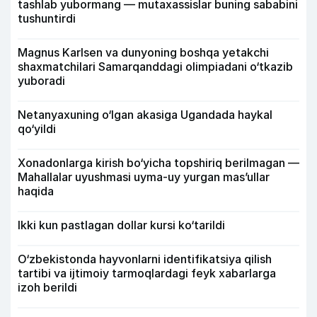
tashlab yubormang — mutaxassislar buning sababini
tushuntirdi
Magnus Karlsen va dunyoning boshqa yetakchi
shaxmatchilari Samarqanddagi olimpiadani o‘tkazib
yuboradi
Netanyaxuning o‘lgan akasiga Ugandada haykal
qo‘yildi
Xonadonlarga kirish bo‘yicha topshiriq berilmagan —
Mahallalar uyushmasi uyma-uy yurgan mas’ullar
haqida
Ikki kun pastlagan dollar kursi ko‘tarildi
O‘zbekistonda hayvonlarni identifikatsiya qilish
tartibi va ijtimoiy tarmoqlardagi feyk xabarlarga
izoh berildi