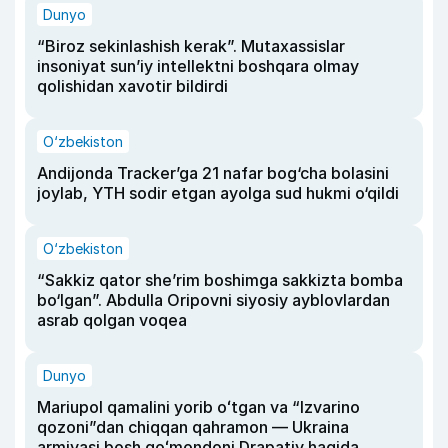
Dunyo
“Biroz sekinlashish kerak”. Mutaxassislar
insoniyat sun’iy intellektni boshqara olmay
qolishidan xavotir bildirdi
O‘zbekiston
Andijonda Tracker’ga 21 nafar bog‘cha bolasini
joylab, YTH sodir etgan ayolga sud hukmi o‘qildi
O‘zbekiston
“Sakkiz qator she’rim boshimga sakkizta bomba
bo‘lgan”. Abdulla Oripovni siyosiy ayblovlardan
asrab qolgan voqea
Dunyo
Mariupol qamalini yorib oʻtgan va “Izvarino
qozoni”dan chiqqan qahramon — Ukraina
armiyasi bosh qoʻmondoni Drapatiy haqida