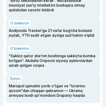
“Biroz sekinlashish kerak”. Mutaxassislar
insoniyat sun’iy intellektni boshqara olmay
qolishidan xavotir bildirdi
O‘zbekiston
Andijonda Tracker’ga 21 nafar bog‘cha bolasini
joylab, YTH sodir etgan ayolga sud hukmi o‘qildi
O‘zbekiston
“Sakkiz qator she’rim boshimga sakkizta bomba
bo‘lgan”. Abdulla Oripovni siyosiy ayblovlardan
asrab qolgan voqea
Dunyo
Mariupol qamalini yorib oʻtgan va “Izvarino
qozoni”dan chiqqan qahramon — Ukraina
armiyasi bosh qoʻmondoni Drapatiy haqida