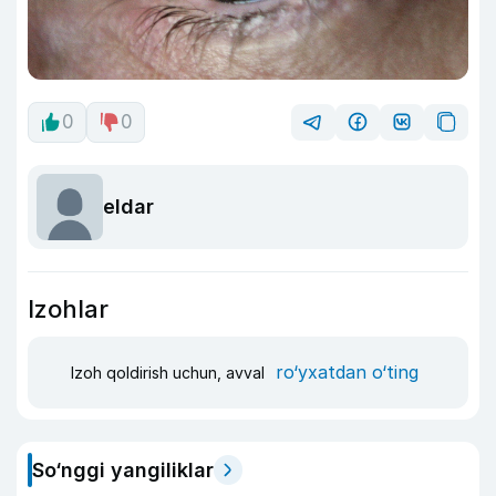
0
0
eldar
Izohlar
ro‘yxatdan o‘ting
Izoh qoldirish uchun, avval
So‘nggi yangiliklar