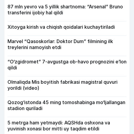
87 mln yevro va 5 yillik shartnoma: “Arsenal” Bruno
transferini ijobiy hal qildi
Xitoyga kirish va chiqish qoidalari kuchaytiriladi
Marvel “Qasoskorlar: Doktor Dum” filmining ilk
treylerini namoyish etdi
“O‘zgidromet” 7-avgustga ob-havo prognozini e’lon
qildi
Olmaliqda Mis boyitish fabrikasi magistral quvuri
yorildi (video)
Qozog‘istonda 45 ming tomoshabinga mo‘ljallangan
stadion quriladi
5 metrga ham yetmaydi: AQSHda oshxona va
yuvinish xonasi bor mitti uy taqdim etildi