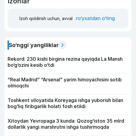
Izohlar
ro‘yxatdan o‘ting
Izoh qoldirish uchun, avval
So‘nggi yangiliklar
Rekord: 230 kishi birgina rezina qayiqda La Mansh
bo‘g‘ozini kesib o‘tdi
“Real Madrid” “Arsenal” yarim himoyachisini sotib
olmoqchi
Toshkent viloyatida Koreyaga ishga yuborish bilan
bog‘liq firibgarlik holati fosh etildi
Xitoydan Yevropaga 3 kunda: Qozog‘iston 35 mlrd
dollarlik yangi marshrutni ishga tushirmoqda