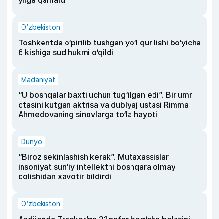
O‘zbekiston
Toshkentda o‘pirilib tushgan yo‘l qurilishi bo‘yicha
6 kishiga sud hukmi o‘qildi
Madaniyat
“U boshqalar baxti uchun tug‘ilgan edi”. Bir umr
otasini kutgan aktrisa va dublyaj ustasi Rimma
Ahmedovaning sinovlarga to‘la hayoti
Dunyo
“Biroz sekinlashish kerak”. Mutaxassislar
insoniyat sun’iy intellektni boshqara olmay
qolishidan xavotir bildirdi
O‘zbekiston
Andijonda Tracker’ga 21 nafar bog‘cha bolasini