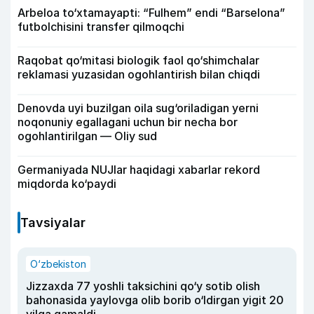
Arbeloa to‘xtamayapti: “Fulhem” endi “Barselona”
futbolchisini transfer qilmoqchi
Raqobat qo‘mitasi biologik faol qo‘shimchalar
reklamasi yuzasidan ogohlantirish bilan chiqdi
Denovda uyi buzilgan oila sug‘oriladigan yerni
noqonuniy egallagani uchun bir necha bor
ogohlantirilgan — Oliy sud
Germaniyada NUJlar haqidagi xabarlar rekord
miqdorda ko‘paydi
Tavsiyalar
O‘zbekiston
Jizzaxda 77 yoshli taksichini qo‘y sotib olish
bahonasida yaylovga olib borib o‘ldirgan yigit 20
yilga qamaldi