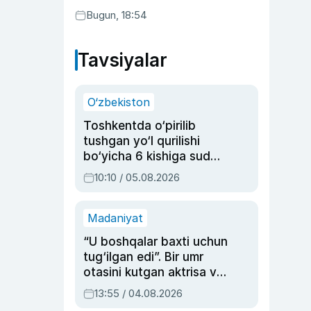
Bugun, 18:54
Tavsiyalar
O‘zbekiston
Toshkentda o‘pirilib
tushgan yo‘l qurilishi
bo‘yicha 6 kishiga sud
hukmi o‘qildi
10:10 / 05.08.2026
Madaniyat
“U boshqalar baxti uchun
tug‘ilgan edi”. Bir umr
otasini kutgan aktrisa va
dublyaj ustasi Rimma
13:55 / 04.08.2026
Ahmedovaning