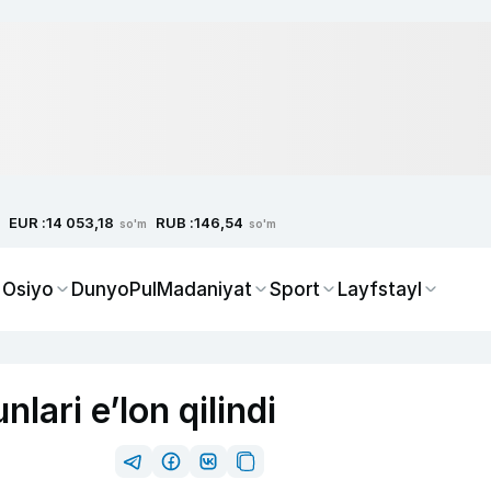
EUR :
RUB :
14 053,18
146,54
so'm
so'm
 Osiyo
Dunyo
Pul
Madaniyat
Sport
Layfstayl
lari e’lon qilindi