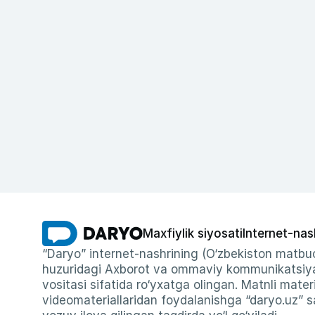
Maxfiylik siyosati
Internet-nas
“Daryo” internet-nashrining (O‘zbekiston matbuo
huzuridagi Axborot va ommaviy kommunikatsiyal
vositasi sifatida ro‘yxatga olingan. Matnli materi
videomateriallaridan foydalanishga “daryo.uz” sa