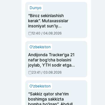
sinovlarga to‘la hayoti
Dunyo
“Biroz sekinlashish
kerak”. Mutaxassislar
insoniyat sun’iy
intellektni boshqara
12:40 / 04.08.2026
olmay qolishidan xavotir
bildirdi
O‘zbekiston
Andijonda Tracker’ga 21
nafar bog‘cha bolasini
joylab, YTH sodir etgan
ayolga sud hukmi o‘qildi
23:41 / 03.08.2026
O‘zbekiston
“Sakkiz qator she’rim
boshimga sakkizta
bomba bo‘lgan”. Abdulla