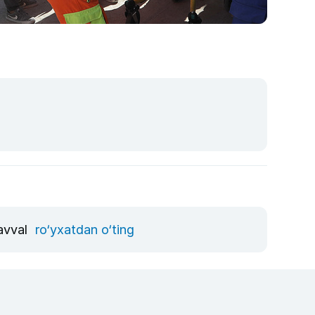
 avval
ro‘yxatdan o‘ting