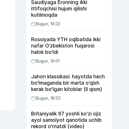
Saudiyaga Eronning ikki
ittifoqchisi hujum qilishi
kutilmoqda
Bugun, 19:22
Rossiyada YTH oqibatida ikki
nafar O‘zbekiston fuqarosi
halok bo‘ldi
Bugun, 19:01
Jahon klassikasi: hayotda hech
bo‘lmaganda bir marta o‘qish
kerak bo‘lgan kitoblar (II qism)
Bugun, 18:55
Britaniyalik 97 yoshli ko‘zi ojiz
ayol samolyot qanotida uchib
rekord o‘rnatdi (video)