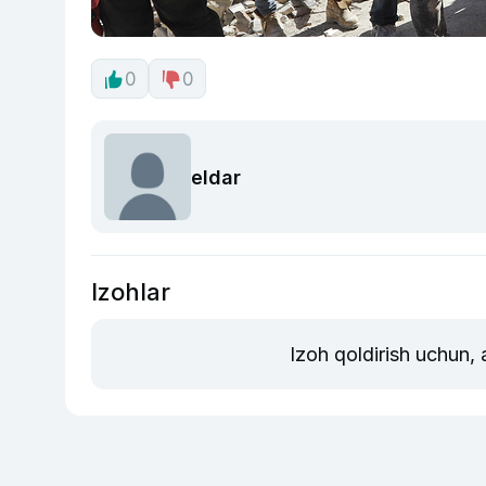
0
0
eldar
Izohlar
Izoh qoldirish uchun,