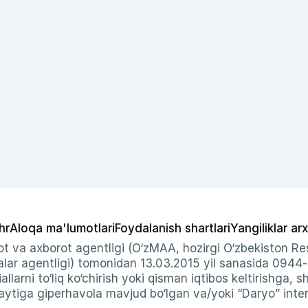
hr
Aloqa ma'lumotlari
Foydalanish shartlari
Yangiliklar arx
t va axborot agentligi (O‘zMAA, hozirgi O‘zbekiston Res
ar agentligi) tomonidan 13.03.2015 yil sanasida 0944
allarni to‘liq ko‘chirish yoki qisman iqtibos keltirishga, 
ytiga giperhavola mavjud bo‘lgan va/yoki “Daryo” intern