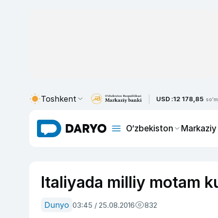
Toshkent
USD :
12 178,85
so'm
O‘zbekiston
Markaziy
Italiyada milliy motam kun
Dunyo
03:45 / 25.08.2016
832