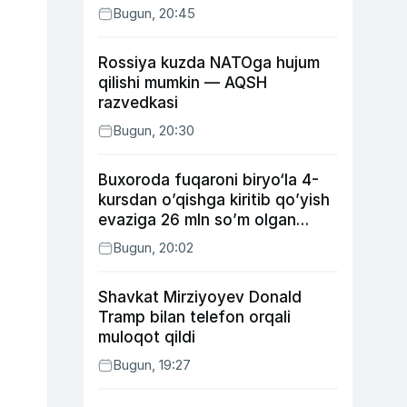
Bugun, 20:45
Rossiya kuzda NATOga hujum
qilishi mumkin — AQSH
razvedkasi
Bugun, 20:30
Buxoroda fuqaroni biryo‘la 4-
kursdan o’qishga kiritib qo’yish
evaziga 26 mln so’m olgan
shaxs ushlandi
Bugun, 20:02
Shavkat Mirziyoyev Donald
Tramp bilan telefon orqali
muloqot qildi
Bugun, 19:27