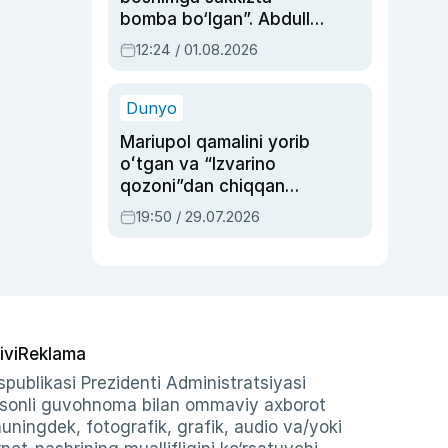
bomba bo‘lgan”. Abdulla
Oripovni siyosiy
12:24 / 01.08.2026
ayblovlardan asrab
qolgan voqea
Dunyo
Mariupol qamalini yorib
oʻtgan va “Izvarino
qozoni”dan chiqqan
qahramon — Ukraina
19:50 / 29.07.2026
armiyasi bosh
qoʻmondoni Drapatiy
haqida
ivi
Reklama
publikasi Prezidenti Administratsiyasi
-sonli guvohnoma bilan ommaviy axborot
shuningdek, fotografik, grafik, audio va/yoki