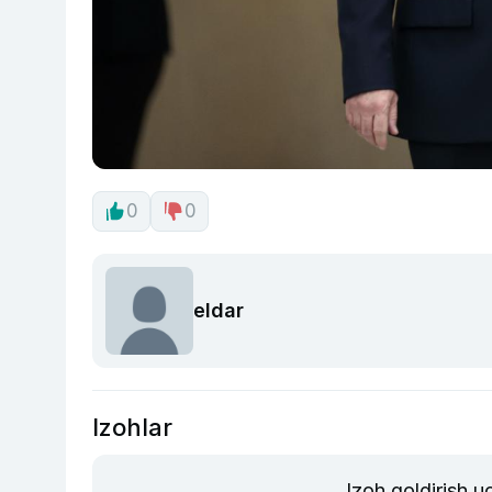
0
0
eldar
Izohlar
Izoh qoldirish 