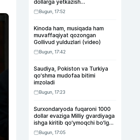
dollarga yetkazish
rejalashtirilmoqda
Bugun, 17:52
Kinoda ham, musiqada ham
muvaffaqiyat qozongan
Gollivud yulduzlari (video)
Bugun, 17:42
Saudiya, Pokiston va Turkiya
qo‘shma mudofaa bitimi
imzoladi
Bugun, 17:23
Surxondaryoda fuqaroni 1000
dollar evaziga Milliy gvardiyaga
ishga kiritib qo‘ymoqchi bo‘lgan
shaxs ushlandi
Bugun, 17:05