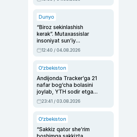
Ahmedovaning
sinovlarga to‘la hayoti
Dunyo
“Biroz sekinlashish
kerak”. Mutaxassislar
insoniyat sun’iy
intellektni boshqara
12:40 / 04.08.2026
olmay qolishidan xavotir
bildirdi
O‘zbekiston
Andijonda Tracker’ga 21
nafar bog‘cha bolasini
joylab, YTH sodir etgan
ayolga sud hukmi o‘qildi
23:41 / 03.08.2026
O‘zbekiston
“Sakkiz qator she’rim
boshimga sakkizta