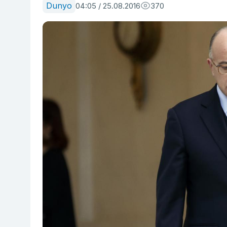
Dunyo
04:05 / 25.08.2016
370