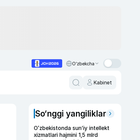
O‘zbekcha
Kabinet
So‘nggi yangiliklar
Oʻzbekistonda sunʼiy intellekt
xizmatlari hajmini 1,5 mlrd