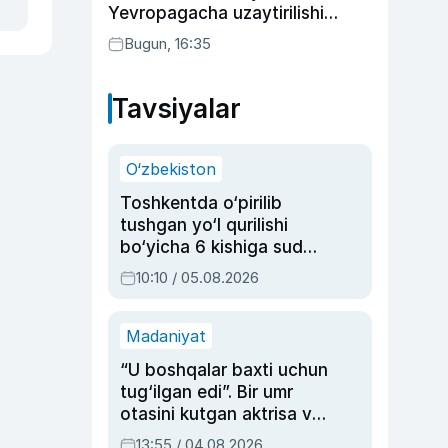
Yevropagacha uzaytirilishi
mumkin
Bugun, 16:35
Tavsiyalar
O‘zbekiston
Toshkentda o‘pirilib
tushgan yo‘l qurilishi
bo‘yicha 6 kishiga sud
hukmi o‘qildi
10:10 / 05.08.2026
Madaniyat
“U boshqalar baxti uchun
tug‘ilgan edi”. Bir umr
otasini kutgan aktrisa va
dublyaj ustasi Rimma
13:55 / 04.08.2026