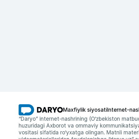
Maxfiylik siyosati
Internet-nas
“Daryo” internet-nashrining (O‘zbekiston matbuo
huzuridagi Axborot va ommaviy kommunikatsiyal
vositasi sifatida ro‘yxatga olingan. Matnli materi