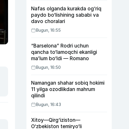
Nafas olganda kurakda og‘riq
paydo bo‘lishining sababi va
davo choralari
Bugun, 16:55
“Barselona” Rodri uchun
qancha to‘lamoqchi ekanligi
ma’lum bo‘ldi — Romano
Bugun, 16:50
Namangan shahar sobiq hokimi
11 yilga ozodlikdan mahrum
qilindi
Bugun, 16:43
Xitoy—Qirg‘iziston—
O‘zbekiston temiryo‘li