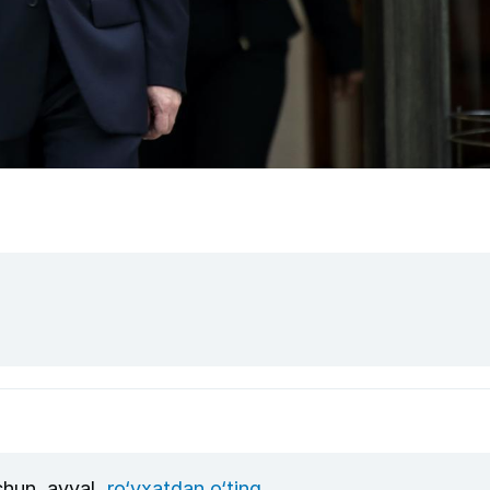
uchun, avval
ro‘yxatdan o‘ting