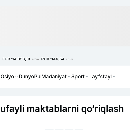
EUR :
RUB :
14 053,18
146,54
so'm
so'm
 Osiyo
Dunyo
Pul
Madaniyat
Sport
Layfstayl
tufayli maktablarni qo‘riqlash