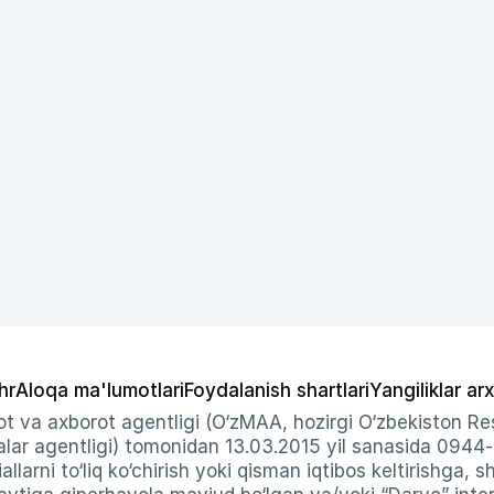
hr
Aloqa ma'lumotlari
Foydalanish shartlari
Yangiliklar arx
t va axborot agentligi (O‘zMAA, hozirgi O‘zbekiston Res
ar agentligi) tomonidan 13.03.2015 yil sanasida 0944
allarni to‘liq ko‘chirish yoki qisman iqtibos keltirishga, 