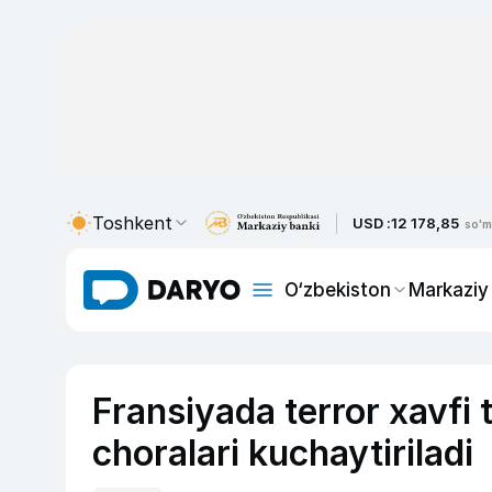
Toshkent
USD :
12 178,85
so'm
O‘zbekiston
Markaziy
Fransiyada terror xavfi 
choralari kuchaytiriladi