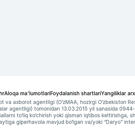
hr
Aloqa ma'lumotlari
Foydalanish shartlari
Yangiliklar arx
t va axborot agentligi (O‘zMAA, hozirgi O‘zbekiston Res
ar agentligi) tomonidan 13.03.2015 yil sanasida 0944
allarni to‘liq ko‘chirish yoki qisman iqtibos keltirishga, 
ytiga giperhavola mavjud bo‘lgan va/yoki “Daryo” intern