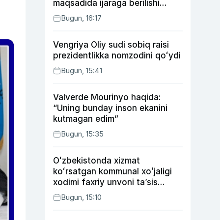
maqsadida ijaraga berilishi
mumkin
Bugun, 16:17
Vengriya Oliy sudi sobiq raisi
prezidentlikka nomzodini qoʻydi
Bugun, 15:41
Valverde Mourinyo haqida:
“Uning bunday inson ekanini
kutmagan edim”
Bugun, 15:35
Oʻzbekistonda xizmat
koʻrsatgan kommunal xoʻjaligi
xodimi faxriy unvoni taʼsis
etilishi mumkin
Bugun, 15:10