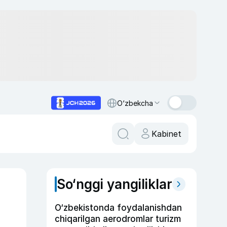
O‘zbekcha
Kabinet
So‘nggi yangiliklar
O‘zbekistonda foydalanishdan
chiqarilgan aerodromlar turizm