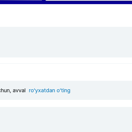
uchun, avval
ro‘yxatdan o‘ting