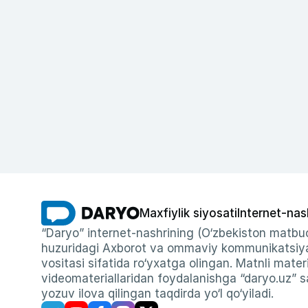
Maxfiylik siyosati
Internet-nas
“Daryo” internet-nashrining (O‘zbekiston matbuo
huzuridagi Axborot va ommaviy kommunikatsiyal
vositasi sifatida ro‘yxatga olingan. Matnli materi
videomateriallaridan foydalanishga “daryo.uz” sa
yozuv ilova qilingan taqdirda yo‘l qo‘yiladi.