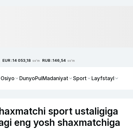
EUR :
RUB :
14 053,18
146,54
so'm
so'm
 Osiyo
Dunyo
Pul
Madaniyat
Sport
Layfstayl
shaxmatchi sport ustaligiga
agi eng yosh shaxmatchiga