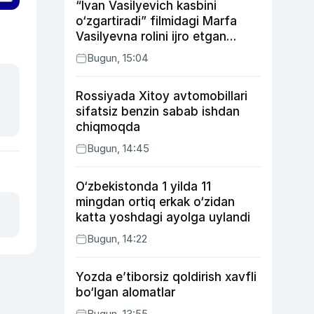
“Ivan Vasilyevich kasbini
o‘zgartiradi” filmidagi Marfa
Vasilyevna rolini ijro etgan
aktrisaning taqdiri qanday
Bugun, 15:04
kechdi?
Rossiyada Xitoy avtomobillari
sifatsiz benzin sabab ishdan
chiqmoqda
Bugun, 14:45
O‘zbekistonda 1 yilda 11
mingdan ortiq erkak o‘zidan
katta yoshdagi ayolga uylandi
Bugun, 14:22
Yozda e’tiborsiz qoldirish xavfli
bo‘lgan alomatlar
Bugun, 13:55