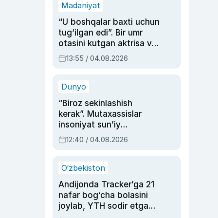
Madaniyat
“U boshqalar baxti uchun
tug‘ilgan edi”. Bir umr
otasini kutgan aktrisa va
dublyaj ustasi Rimma
13:55 / 04.08.2026
Ahmedovaning
sinovlarga to‘la hayoti
Dunyo
“Biroz sekinlashish
kerak”. Mutaxassislar
insoniyat sun’iy
intellektni boshqara
12:40 / 04.08.2026
olmay qolishidan xavotir
bildirdi
O‘zbekiston
Andijonda Tracker’ga 21
nafar bog‘cha bolasini
joylab, YTH sodir etgan
ayolga sud hukmi o‘qildi