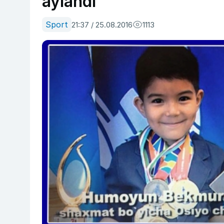
aylandi
Sport
21:37 / 25.08.2016
1113