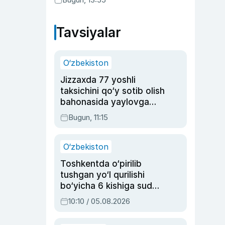
Tavsiyalar
O‘zbekiston
Jizzaxda 77 yoshli
taksichini qo‘y sotib olish
bahonasida yaylovga
olib borib o‘ldirgan yigit
Bugun, 11:15
20 yilga qamaldi
O‘zbekiston
Toshkentda o‘pirilib
tushgan yo‘l qurilishi
bo‘yicha 6 kishiga sud
hukmi o‘qildi
10:10 / 05.08.2026