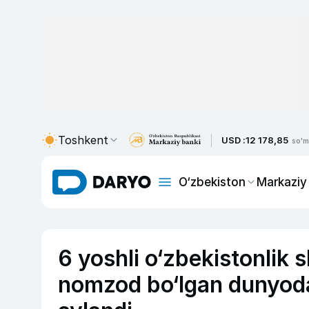
Toshkent
USD :
12 178,85
so'm
O‘zbekiston
Markaziy
6 yoshli o‘zbekistonlik 
nomzod bo‘lgan dunyod