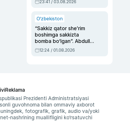
23:41 / 03.08.2026
O‘zbekiston
“Sakkiz qator she’rim
boshimga sakkizta
bomba bo‘lgan”. Abdulla
Oripovni siyosiy
12:24 / 01.08.2026
ayblovlardan asrab
qolgan voqea
ivi
Reklama
publikasi Prezidenti Administratsiyasi
-sonli guvohnoma bilan ommaviy axborot
shuningdek, fotografik, grafik, audio va/yoki
et-nashrining muallifligini ko‘rsatuvchi