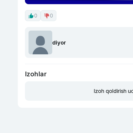
0
0
diyor
Izohlar
Izoh qoldirish 