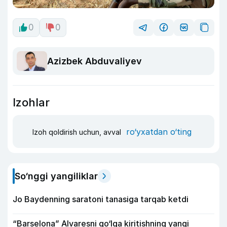
0
0
Azizbek Abduvaliyev
Izohlar
ro‘yxatdan o‘ting
Izoh qoldirish uchun, avval
So‘nggi yangiliklar
Jo Baydenning saratoni tanasiga tarqab ketdi
“Barselona” Alvaresni qo‘lga kiritishning yangi