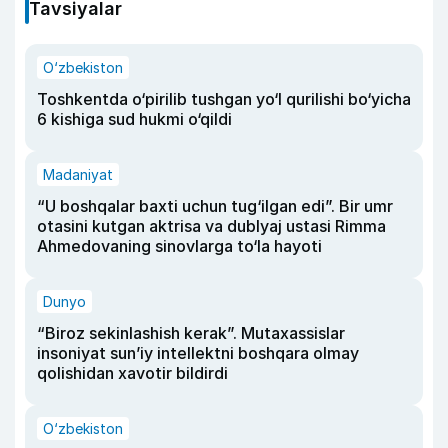
Tavsiyalar
O‘zbekiston
Toshkentda o‘pirilib tushgan yo‘l qurilishi bo‘yicha
6 kishiga sud hukmi o‘qildi
Madaniyat
“U boshqalar baxti uchun tug‘ilgan edi”. Bir umr
otasini kutgan aktrisa va dublyaj ustasi Rimma
Ahmedovaning sinovlarga to‘la hayoti
Dunyo
“Biroz sekinlashish kerak”. Mutaxassislar
insoniyat sun’iy intellektni boshqara olmay
qolishidan xavotir bildirdi
O‘zbekiston