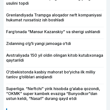
usulini topdi
Grenlandiyada Trampga aloqador neft kompaniyasi
hukumat ruxsatisiz ish boshladi
Farg‘onada “Mansur Kazanskiy” va sherigi ushlandi
Zidanning o‘g‘li yangi jamoaga o‘tdi
Avstraliyada 150 yil oldin olingan kitob kutubxonaga
qaytarildi
O‘zbekistonda kasbiy mahorat bo‘yicha ilk milliy
tanlov g‘oliblari aniqlandi
Superliga. “Neftchi” yirik hisobda g‘alaba qozondi,
“OKMK” super kambek evaziga “Bunyodkor”dan
ustun keldi, “Nasaf” durang qayd etdi