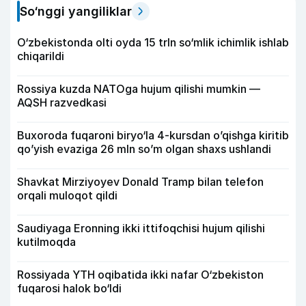
So‘nggi yangiliklar
O‘zbekistonda olti oyda 15 trln so‘mlik ichimlik ishlab
chiqarildi
Rossiya kuzda NATOga hujum qilishi mumkin —
AQSH razvedkasi
Buxoroda fuqaroni biryo‘la 4-kursdan o’qishga kiritib
qo’yish evaziga 26 mln so’m olgan shaxs ushlandi
Shavkat Mirziyoyev Donald Tramp bilan telefon
orqali muloqot qildi
Saudiyaga Eronning ikki ittifoqchisi hujum qilishi
kutilmoqda
Rossiyada YTH oqibatida ikki nafar O‘zbekiston
fuqarosi halok bo‘ldi