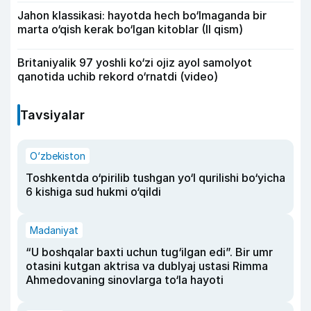
Jahon klassikasi: hayotda hech bo‘lmaganda bir
marta o‘qish kerak bo‘lgan kitoblar (II qism)
Britaniyalik 97 yoshli ko‘zi ojiz ayol samolyot
qanotida uchib rekord o‘rnatdi (video)
Tavsiyalar
O‘zbekiston
Toshkentda o‘pirilib tushgan yo‘l qurilishi bo‘yicha
6 kishiga sud hukmi o‘qildi
Madaniyat
“U boshqalar baxti uchun tug‘ilgan edi”. Bir umr
otasini kutgan aktrisa va dublyaj ustasi Rimma
Ahmedovaning sinovlarga to‘la hayoti