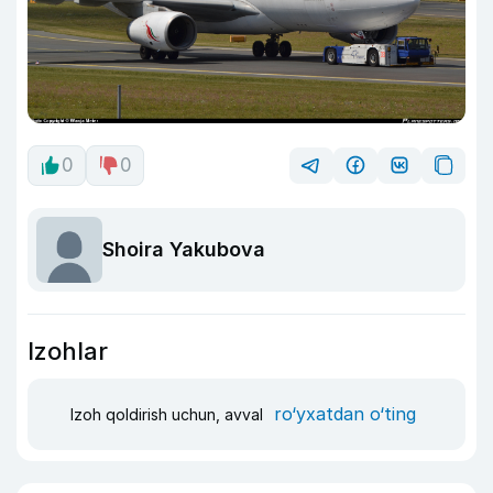
0
0
Shoira Yakubova
Izohlar
ro‘yxatdan o‘ting
Izoh qoldirish uchun, avval