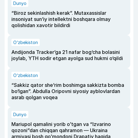
Dunyo
“Biroz sekinlashish kerak”. Mutaxassislar
insoniyat sun’iy intellektni boshqara olmay
qolishidan xavotir bildirdi
O‘zbekiston
Andijonda Tracker’ga 21 nafar bog‘cha bolasini
joylab, YTH sodir etgan ayolga sud hukmi o‘qildi
O‘zbekiston
“Sakkiz qator she’rim boshimga sakkizta bomba
bo‘lgan”. Abdulla Oripovni siyosiy ayblovlardan
asrab qolgan voqea
Dunyo
Mariupol qamalini yorib oʻtgan va “Izvarino
qozoni”dan chiqqan qahramon — Ukraina
armiyasi bosh qoʻmondoni Drapatiy haqida