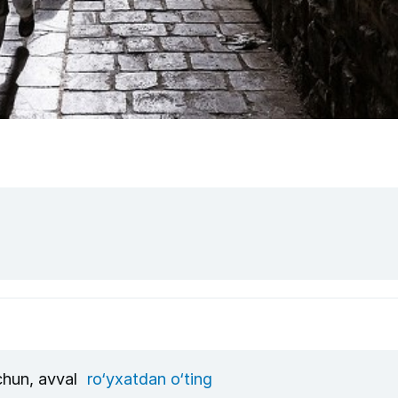
uchun, avval
ro‘yxatdan o‘ting