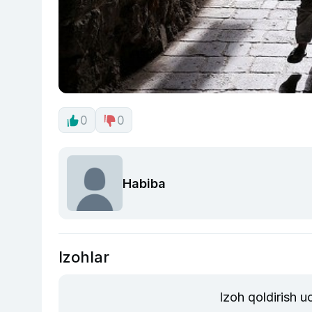
0
0
Habiba
Izohlar
Izoh qoldirish 