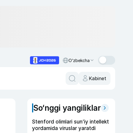
O‘zbekcha
Kabinet
So‘nggi yangiliklar
Stenford olimlari sun’iy intellekt
yordamida viruslar yaratdi