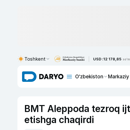
Toshkent
USD :
12 178,85
so'm
O‘zbekiston
Markaziy
BMT Aleppoda tezroq ijti
etishga chaqirdi