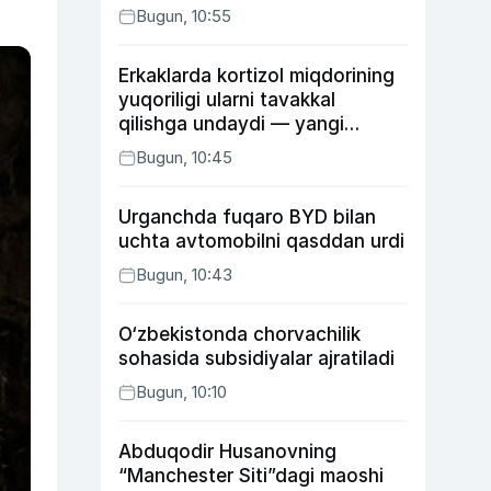
Bugun, 10:55
Erkaklarda kortizol miqdorining
yuqoriligi ularni tavakkal
qilishga undaydi — yangi
tadqiqot
Bugun, 10:45
Urganchda fuqaro BYD bilan
uchta avtomobilni qasddan urdi
Bugun, 10:43
O‘zbekistonda chorvachilik
sohasida subsidiyalar ajratiladi
Bugun, 10:10
Abduqodir Husanovning
“Manchester Siti”dagi maoshi