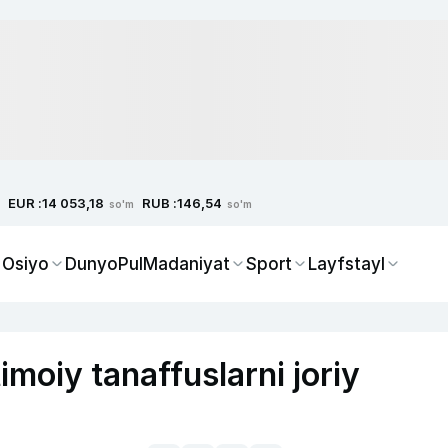
EUR :
RUB :
14 053,18
146,54
so'm
so'm
 Osiyo
Dunyo
Pul
Madaniyat
Sport
Layfstayl
moiy tanaffuslarni joriy