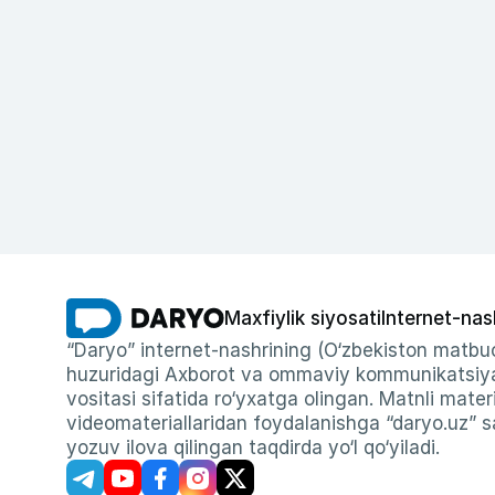
Maxfiylik siyosati
Internet-nas
“Daryo” internet-nashrining (O‘zbekiston matbuo
huzuridagi Axborot va ommaviy kommunikatsiyal
vositasi sifatida ro‘yxatga olingan. Matnli materi
videomateriallaridan foydalanishga “daryo.uz” sa
yozuv ilova qilingan taqdirda yo‘l qo‘yiladi.