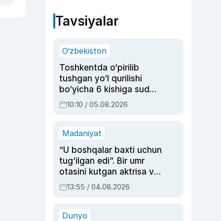
Tavsiyalar
O‘zbekiston
Toshkentda o‘pirilib
tushgan yo‘l qurilishi
bo‘yicha 6 kishiga sud
hukmi o‘qildi
10:10 / 05.08.2026
Madaniyat
“U boshqalar baxti uchun
tug‘ilgan edi”. Bir umr
otasini kutgan aktrisa va
dublyaj ustasi Rimma
13:55 / 04.08.2026
Ahmedovaning
sinovlarga to‘la hayoti
Dunyo