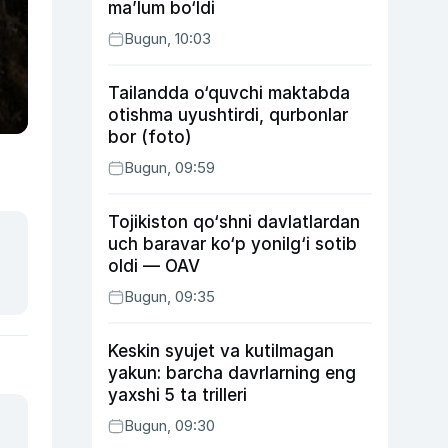
ma’lum bo‘ldi
Bugun, 10:03
Tailandda o‘quvchi maktabda
otishma uyushtirdi, qurbonlar
bor (foto)
Bugun, 09:59
Tojikiston qo‘shni davlatlardan
uch baravar ko‘p yonilg‘i sotib
oldi — OAV
Bugun, 09:35
Keskin syujet va kutilmagan
yakun: barcha davrlarning eng
yaxshi 5 ta trilleri
Bugun, 09:30