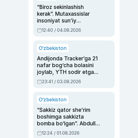
“Biroz sekinlashish
kerak”. Mutaxassislar
insoniyat sun’iy
intellektni boshqara
12:40 / 04.08.2026
olmay qolishidan xavotir
bildirdi
O‘zbekiston
Andijonda Tracker’ga 21
nafar bog‘cha bolasini
joylab, YTH sodir etgan
ayolga sud hukmi o‘qildi
23:41 / 03.08.2026
O‘zbekiston
“Sakkiz qator she’rim
boshimga sakkizta
bomba bo‘lgan”. Abdulla
Oripovni siyosiy
12:24 / 01.08.2026
ayblovlardan asrab