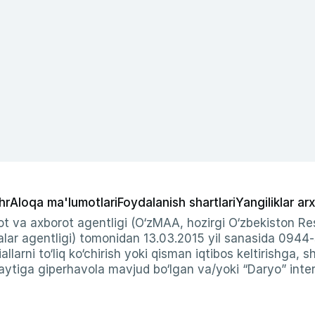
hr
Aloqa ma'lumotlari
Foydalanish shartlari
Yangiliklar arx
t va axborot agentligi (O‘zMAA, hozirgi O‘zbekiston Res
ar agentligi) tomonidan 13.03.2015 yil sanasida 0944
allarni to‘liq ko‘chirish yoki qisman iqtibos keltirishga, 
ytiga giperhavola mavjud bo‘lgan va/yoki “Daryo” intern