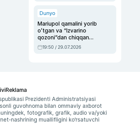
qolgan voqea
Dunyo
Mariupol qamalini yorib
oʻtgan va “Izvarino
qozoni”dan chiqqan
qahramon — Ukraina
19:50 / 29.07.2026
armiyasi bosh
qoʻmondoni Drapatiy
haqida
ivi
Reklama
publikasi Prezidenti Administratsiyasi
-sonli guvohnoma bilan ommaviy axborot
shuningdek, fotografik, grafik, audio va/yoki
et-nashrining muallifligini ko‘rsatuvchi