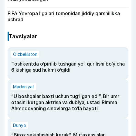
FIFA Yevropa ligalari tomonidan jiddiy qarshilikka
uchradi
Tavsiyalar
O‘zbekiston
Toshkentda o‘pirilib tushgan yo‘l qurilishi bo‘yicha
6 kishiga sud hukmi o‘qildi
Madaniyat
“U boshqalar baxti uchun tug‘ilgan edi”. Bir umr
otasini kutgan aktrisa va dublyaj ustasi Rimma
Ahmedovaning sinovlarga to‘la hayoti
Dunyo
“Biroz sekinlashish kerak”. Mutaxassislar