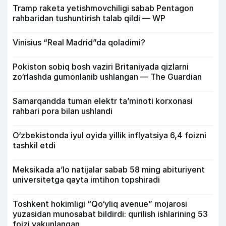
Tramp raketa yetishmovchiligi sabab Pentagon
rahbaridan tushuntirish talab qildi — WP
Vinisius “Real Madrid”da qoladimi?
Pokiston sobiq bosh vaziri Britaniyada qizlarni
zo‘rlashda gumonlanib ushlangan — The Guardian
Samarqandda tuman elektr ta’minoti korxonasi
rahbari pora bilan ushlandi
O‘zbekistonda iyul oyida yillik inflyatsiya 6,4 foizni
tashkil etdi
Meksikada a’lo natijalar sabab 58 ming abituriyent
universitetga qayta imtihon topshiradi
Toshkent hokimligi “Qo‘yliq avenue” mojarosi
yuzasidan munosabat bildirdi: qurilish ishlarining 53
foizi yakunlangan