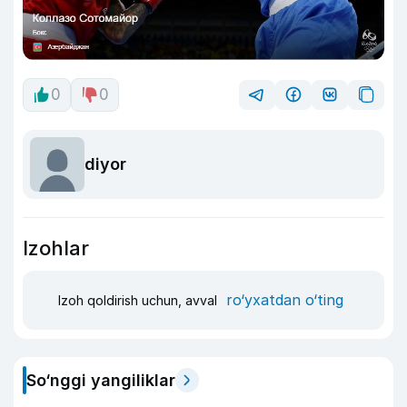
0
0
diyor
Izohlar
ro‘yxatdan o‘ting
Izoh qoldirish uchun, avval
So‘nggi yangiliklar