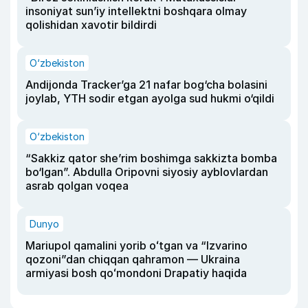
insoniyat sun’iy intellektni boshqara olmay
qolishidan xavotir bildirdi
O‘zbekiston
Andijonda Tracker’ga 21 nafar bog‘cha bolasini
joylab, YTH sodir etgan ayolga sud hukmi o‘qildi
O‘zbekiston
“Sakkiz qator she’rim boshimga sakkizta bomba
bo‘lgan”. Abdulla Oripovni siyosiy ayblovlardan
asrab qolgan voqea
Dunyo
Mariupol qamalini yorib oʻtgan va “Izvarino
qozoni”dan chiqqan qahramon — Ukraina
armiyasi bosh qoʻmondoni Drapatiy haqida