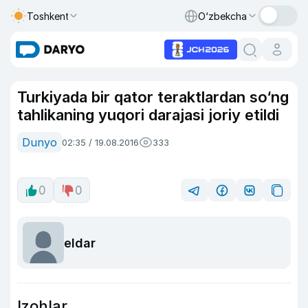
Toshkent
O‘zbekcha
Turkiyada bir qator teraktlardan so‘ng
tahlikaning yuqori darajasi joriy etildi
Dunyo
02:35 / 19.08.2016
333
0
0
eldar
Izohlar