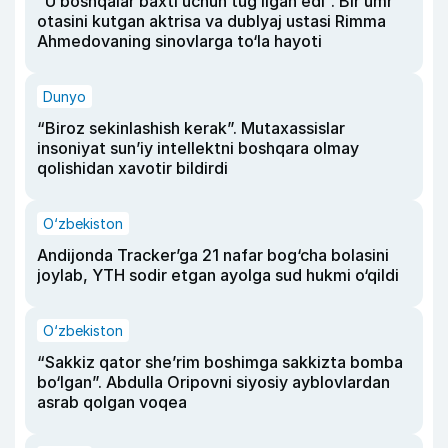
“U boshqalar baxti uchun tug‘ilgan edi”. Bir umr
otasini kutgan aktrisa va dublyaj ustasi Rimma
Ahmedovaning sinovlarga to‘la hayoti
Dunyo
“Biroz sekinlashish kerak”. Mutaxassislar
insoniyat sun’iy intellektni boshqara olmay
qolishidan xavotir bildirdi
O‘zbekiston
Andijonda Tracker’ga 21 nafar bog‘cha bolasini
joylab, YTH sodir etgan ayolga sud hukmi o‘qildi
O‘zbekiston
“Sakkiz qator she’rim boshimga sakkizta bomba
bo‘lgan”. Abdulla Oripovni siyosiy ayblovlardan
asrab qolgan voqea