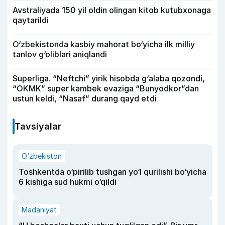
Avstraliyada 150 yil oldin olingan kitob kutubxonaga
qaytarildi
O‘zbekistonda kasbiy mahorat bo‘yicha ilk milliy
tanlov g‘oliblari aniqlandi
Superliga. “Neftchi” yirik hisobda g‘alaba qozondi,
“OKMK” super kambek evaziga “Bunyodkor”dan
ustun keldi, “Nasaf” durang qayd etdi
Tavsiyalar
O‘zbekiston
Toshkentda o‘pirilib tushgan yo‘l qurilishi bo‘yicha
6 kishiga sud hukmi o‘qildi
Madaniyat