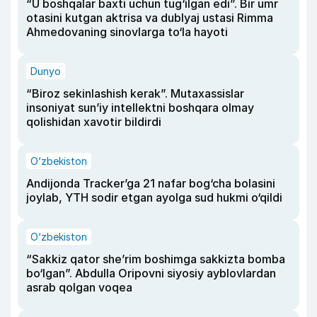
“U boshqalar baxti uchun tug‘ilgan edi”. Bir umr
otasini kutgan aktrisa va dublyaj ustasi Rimma
Ahmedovaning sinovlarga to‘la hayoti
Dunyo
“Biroz sekinlashish kerak”. Mutaxassislar
insoniyat sun’iy intellektni boshqara olmay
qolishidan xavotir bildirdi
O‘zbekiston
Andijonda Tracker’ga 21 nafar bog‘cha bolasini
joylab, YTH sodir etgan ayolga sud hukmi o‘qildi
O‘zbekiston
“Sakkiz qator she’rim boshimga sakkizta bomba
bo‘lgan”. Abdulla Oripovni siyosiy ayblovlardan
asrab qolgan voqea