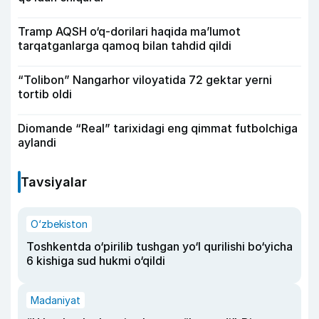
Tramp AQSH o‘q-dorilari haqida ma’lumot
tarqatganlarga qamoq bilan tahdid qildi
“Tolibon” Nangarhor viloyatida 72 gektar yerni
tortib oldi
Diomande “Real” tarixidagi eng qimmat futbolchiga
aylandi
Tavsiyalar
O‘zbekiston
Toshkentda o‘pirilib tushgan yo‘l qurilishi bo‘yicha
6 kishiga sud hukmi o‘qildi
Madaniyat