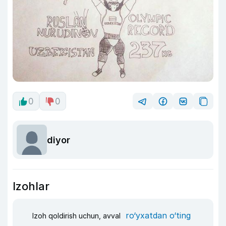
0
0
diyor
Izohlar
ro‘yxatdan o‘ting
Izoh qoldirish uchun, avval