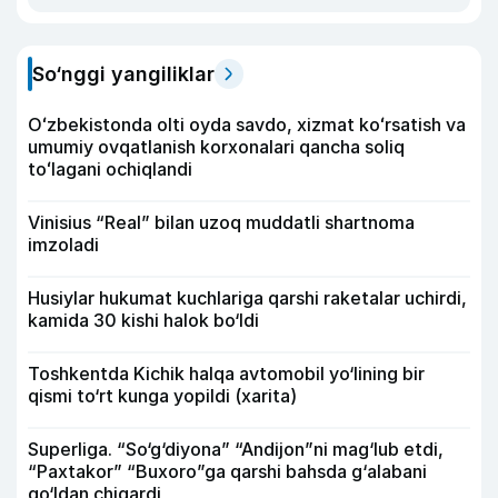
So‘nggi yangiliklar
Oʻzbekistonda olti oyda savdo, xizmat koʻrsatish va
umumiy ovqatlanish korxonalari qancha soliq
toʻlagani ochiqlandi
Vinisius “Real” bilan uzoq muddatli shartnoma
imzoladi
Husiylar hukumat kuchlariga qarshi raketalar uchirdi,
kamida 30 kishi halok bo‘ldi
Toshkentda Kichik halqa avtomobil yo‘lining bir
qismi to‘rt kunga yopildi (xarita)
Superliga. “So‘g‘diyona” “Andijon”ni mag‘lub etdi,
“Paxtakor” “Buxoro”ga qarshi bahsda g‘alabani
qo‘ldan chiqardi