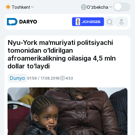
Toshkent
O‘zbekcha
Nyu-York ma’muriyati politsiyachi
tomonidan o‘ldirilgan
afroamerikalikning oilasiga 4,5 mln
dollar to‘laydi
Dunyo
01:59 / 17.08.2016
433