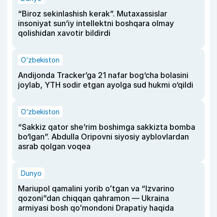
“Biroz sekinlashish kerak”. Mutaxassislar
insoniyat sun’iy intellektni boshqara olmay
qolishidan xavotir bildirdi
O‘zbekiston
Andijonda Tracker’ga 21 nafar bog‘cha bolasini
joylab, YTH sodir etgan ayolga sud hukmi o‘qildi
O‘zbekiston
“Sakkiz qator she’rim boshimga sakkizta bomba
bo‘lgan”. Abdulla Oripovni siyosiy ayblovlardan
asrab qolgan voqea
Dunyo
Mariupol qamalini yorib oʻtgan va “Izvarino
qozoni”dan chiqqan qahramon — Ukraina
armiyasi bosh qoʻmondoni Drapatiy haqida