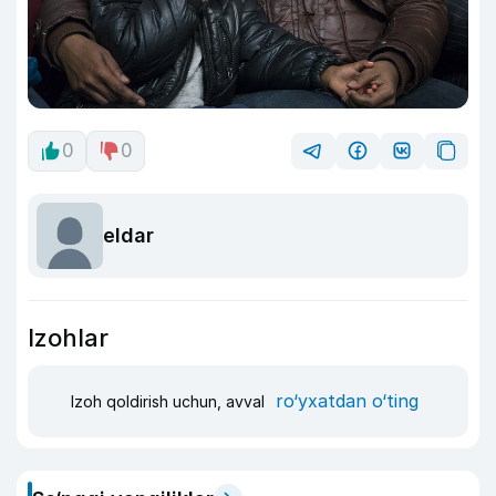
0
0
eldar
Izohlar
ro‘yxatdan o‘ting
Izoh qoldirish uchun, avval