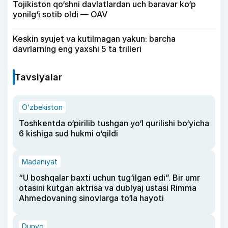
Tojikiston qo‘shni davlatlardan uch baravar ko‘p
yonilg‘i sotib oldi — OAV
Keskin syujet va kutilmagan yakun: barcha
davrlarning eng yaxshi 5 ta trilleri
Tavsiyalar
O‘zbekiston
Toshkentda o‘pirilib tushgan yo‘l qurilishi bo‘yicha
6 kishiga sud hukmi o‘qildi
Madaniyat
“U boshqalar baxti uchun tug‘ilgan edi”. Bir umr
otasini kutgan aktrisa va dublyaj ustasi Rimma
Ahmedovaning sinovlarga to‘la hayoti
Dunyo