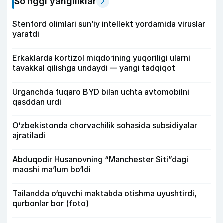
So‘nggi yangiliklar
Stenford olimlari sun’iy intellekt yordamida viruslar
yaratdi
Erkaklarda kortizol miqdorining yuqoriligi ularni
tavakkal qilishga undaydi — yangi tadqiqot
Urganchda fuqaro BYD bilan uchta avtomobilni
qasddan urdi
O‘zbekistonda chorvachilik sohasida subsidiyalar
ajratiladi
Abduqodir Husanovning “Manchester Siti”dagi
maoshi ma’lum bo‘ldi
Tailandda o‘quvchi maktabda otishma uyushtirdi,
qurbonlar bor (foto)