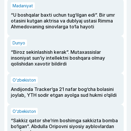
Madaniyat
“U boshqalar baxti uchun tug‘ilgan edi”. Bir umr
otasini kutgan aktrisa va dublyaj ustasi Rimma
Ahmedovaning sinovlarga to‘la hayoti
Dunyo
“Biroz sekinlashish kerak”. Mutaxassislar
insoniyat sun’iy intellektni boshqara olmay
qolishidan xavotir bildirdi
O‘zbekiston
Andijonda Tracker’ga 21 nafar bog‘cha bolasini
joylab, YTH sodir etgan ayolga sud hukmi o‘qildi
O‘zbekiston
“Sakkiz qator she’rim boshimga sakkizta bomba
bo‘lgan”. Abdulla Oripovni siyosiy ayblovlardan