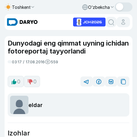
Toshkent
O‘zbekcha
Dunyodagi eng qimmat uyning ichidan
fotoreportaj tayyorlandi
03:17 / 17.08.2016
559
0
0
eldar
Izohlar