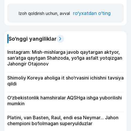
ro‘yxatdan o‘ting
Izoh qoldirish uchun, avval
So‘nggi yangiliklar
Instagram: Mish-mishlarga javob qaytargan aktyor,
san’atga qaytgan Shahzoda, yo‘lga asfalt yotqizgan
Jahongir Otajonov
Shimoliy Koreya aholiga it sho‘rvasini ichishni tavsiya
qildi
O‘zbekistonlik hamshiralar AQSHga ishga yuborilishi
mumkin
Platini, van Basten, Raul, endi esa Neymar... Jahon
chempioni bo‘lolmagan superyulduzlar