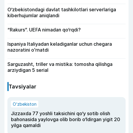
O‘zbekistondagi davlat tashkilotlari serverlariga
kiberhujumlar aniqlandi
“Rakurs”. UEFA nimadan qo‘rqdi?
Ispaniya Italiyadan keladiganlar uchun chegara
nazoratini oʻrnatdi
Sarguzasht, triller va mistika: tomosha qilishga
arziydigan 5 serial
Tavsiyalar
O‘zbekiston
Jizzaxda 77 yoshli taksichini qo‘y sotib olish
bahonasida yaylovga olib borib o‘ldirgan yigit 20
yilga qamaldi