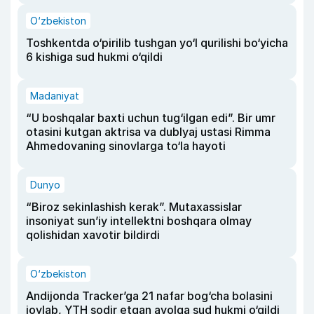
O‘zbekiston
Toshkentda o‘pirilib tushgan yo‘l qurilishi bo‘yicha
6 kishiga sud hukmi o‘qildi
Madaniyat
“U boshqalar baxti uchun tug‘ilgan edi”. Bir umr
otasini kutgan aktrisa va dublyaj ustasi Rimma
Ahmedovaning sinovlarga to‘la hayoti
Dunyo
“Biroz sekinlashish kerak”. Mutaxassislar
insoniyat sun’iy intellektni boshqara olmay
qolishidan xavotir bildirdi
O‘zbekiston
Andijonda Tracker’ga 21 nafar bog‘cha bolasini
joylab, YTH sodir etgan ayolga sud hukmi o‘qildi