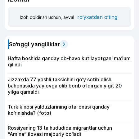
ro‘yxatdan o‘ting
Izoh qoldirish uchun, avval
So‘nggi yangiliklar
Hafta boshida qanday ob-havo kutilayotgani ma’lum
qilindi
Jizzaxda 77 yoshli taksichini qo‘y sotib olish
bahonasida yaylovga olib borib o‘ldirgan yigit 20
yilga qamaldi
Turk kinosi yulduzlarining ota-onasi qanday
ko‘rinishda? (foto)
Rossiyaning 13 ta hududida migrantlar uchun
“Amina” ilovasi majburiy bo‘ladi