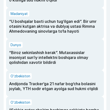
6 kishiga sud hukmi o‘qildi
Madaniyat
“U boshqalar baxti uchun tug‘ilgan edi”. Bir umr
otasini kutgan aktrisa va dublyaj ustasi Rimma
Ahmedovaning sinovlarga to‘la hayoti
Dunyo
“Biroz sekinlashish kerak”. Mutaxassislar
insoniyat sun’iy intellektni boshqara olmay
qolishidan xavotir bildirdi
O‘zbekiston
Andijonda Tracker’ga 21 nafar bog‘cha bolasini
joylab, YTH sodir etgan ayolga sud hukmi o‘qildi
O‘zbekiston