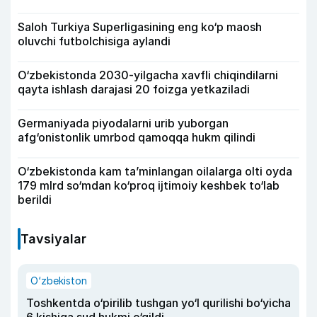
Saloh Turkiya Superligasining eng ko‘p maosh
oluvchi futbolchisiga aylandi
O‘zbekistonda 2030-yilgacha xavfli chiqindilarni
qayta ishlash darajasi 20 foizga yetkaziladi
Germaniyada piyodalarni urib yuborgan
afg‘onistonlik umrbod qamoqqa hukm qilindi
O‘zbekistonda kam ta’minlangan oilalarga olti oyda
179 mlrd so‘mdan ko‘proq ijtimoiy keshbek to‘lab
berildi
Tavsiyalar
O‘zbekiston
Toshkentda o‘pirilib tushgan yo‘l qurilishi bo‘yicha