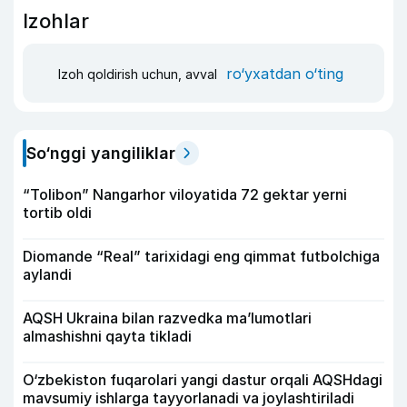
Izohlar
ro‘yxatdan o‘ting
Izoh qoldirish uchun, avval
So‘nggi yangiliklar
“Tolibon” Nangarhor viloyatida 72 gektar yerni
tortib oldi
Diomande “Real” tarixidagi eng qimmat futbolchiga
aylandi
AQSH Ukraina bilan razvedka ma’lumotlari
almashishni qayta tikladi
O‘zbekiston fuqarolari yangi dastur orqali AQSHdagi
mavsumiy ishlarga tayyorlanadi va joylashtiriladi