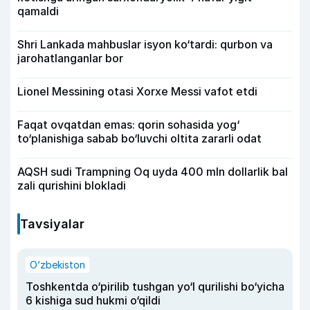
qamaldi
Shri Lankada mahbuslar isyon ko‘tardi: qurbon va
jarohatlanganlar bor
Lionel Messining otasi Xorxe Messi vafot etdi
Faqat ovqatdan emas: qorin sohasida yog‘
to‘planishiga sabab bo‘luvchi oltita zararli odat
AQSH sudi Trampning Oq uyda 400 mln dollarlik bal
zali qurishini blokladi
Tavsiyalar
O‘zbekiston
Toshkentda o‘pirilib tushgan yo‘l qurilishi bo‘yicha
6 kishiga sud hukmi o‘qildi