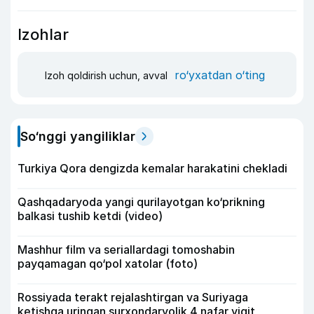
Izohlar
ro‘yxatdan o‘ting
Izoh qoldirish uchun, avval
So‘nggi yangiliklar
Turkiya Qora dengizda kemalar harakatini chekladi
Qashqadaryoda yangi qurilayotgan ko‘prikning
balkasi tushib ketdi (video)
Mashhur film va seriallardagi tomoshabin
payqamagan qo‘pol xatolar (foto)
Rossiyada terakt rejalashtirgan va Suriyaga
ketishga uringan surxondaryolik 4 nafar yigit