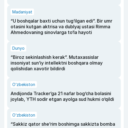
Madaniyat
“U boshqalar baxti uchun tug‘ilgan edi”. Bir umr
otasini kutgan aktrisa va dublyaj ustasi Rimma
Ahmedovaning sinovlarga to‘la hayoti
Dunyo
“Biroz sekinlashish kerak”. Mutaxassislar
insoniyat sun’iy intellektni boshqara olmay
qolishidan xavotir bildirdi
O‘zbekiston
Andijonda Tracker’ga 21 nafar bog‘cha bolasini
joylab, YTH sodir etgan ayolga sud hukmi o‘qildi
O‘zbekiston
“Sakkiz qator she’rim boshimga sakkizta bomba