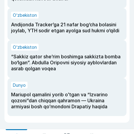
O‘zbekiston
Andijonda Tracker’ga 21 nafar bog‘cha bolasini
joylab, YTH sodir etgan ayolga sud hukmi o‘qildi
O‘zbekiston
“Sakkiz qator she’rim boshimga sakkizta bomba
bo‘lgan”. Abdulla Oripovni siyosiy ayblovlardan
asrab qolgan voqea
Dunyo
Mariupol qamalini yorib oʻtgan va “Izvarino
qozoni”dan chiqqan qahramon — Ukraina
armiyasi bosh qoʻmondoni Drapatiy haqida