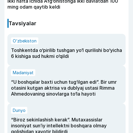
Ikki hafta ichida Afg‘onistonga ikki davlatdan 100
ming odam qaytib keldi
Tavsiyalar
O‘zbekiston
Toshkentda o‘pirilib tushgan yo‘l qurilishi bo‘yicha
6 kishiga sud hukmi o‘qildi
Madaniyat
“U boshqalar baxti uchun tug‘ilgan edi”. Bir umr
otasini kutgan aktrisa va dublyaj ustasi Rimma
Ahmedovaning sinovlarga to‘la hayoti
Dunyo
“Biroz sekinlashish kerak”. Mutaxassislar
insoniyat sun’iy intellektni boshqara olmay
qolishidan xavotir bildirdi