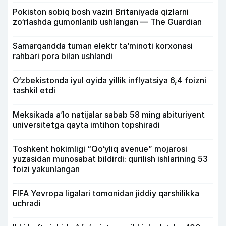
Pokiston sobiq bosh vaziri Britaniyada qizlarni
zo‘rlashda gumonlanib ushlangan — The Guardian
Samarqandda tuman elektr ta’minoti korxonasi
rahbari pora bilan ushlandi
O‘zbekistonda iyul oyida yillik inflyatsiya 6,4 foizni
tashkil etdi
Meksikada a’lo natijalar sabab 58 ming abituriyent
universitetga qayta imtihon topshiradi
Toshkent hokimligi “Qo‘yliq avenue” mojarosi
yuzasidan munosabat bildirdi: qurilish ishlarining 53
foizi yakunlangan
FIFA Yevropa ligalari tomonidan jiddiy qarshilikka
uchradi