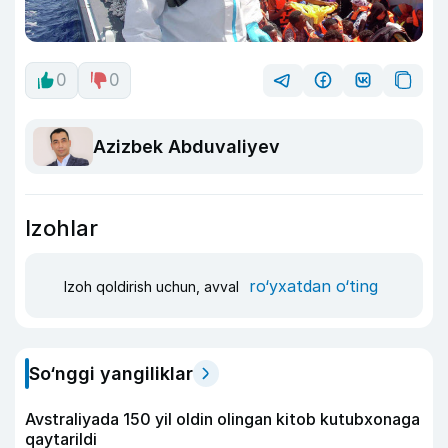
0
0
Azizbek Abduvaliyev
Izohlar
ro‘yxatdan o‘ting
Izoh qoldirish uchun, avval
So‘nggi yangiliklar
Avstraliyada 150 yil oldin olingan kitob kutubxonaga
qaytarildi