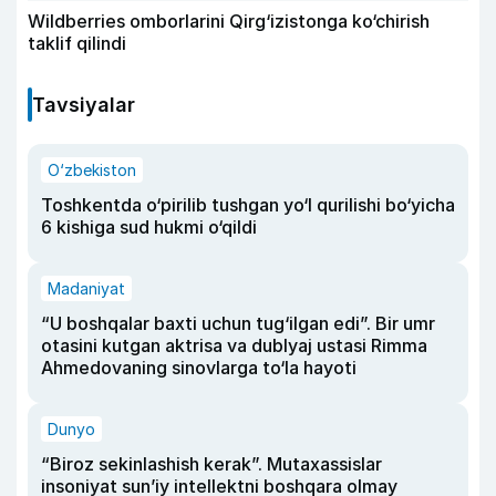
Wildberries omborlarini Qirg‘izistonga ko‘chirish
taklif qilindi
Tavsiyalar
O‘zbekiston
Toshkentda o‘pirilib tushgan yo‘l qurilishi bo‘yicha
6 kishiga sud hukmi o‘qildi
Madaniyat
“U boshqalar baxti uchun tug‘ilgan edi”. Bir umr
otasini kutgan aktrisa va dublyaj ustasi Rimma
Ahmedovaning sinovlarga to‘la hayoti
Dunyo
“Biroz sekinlashish kerak”. Mutaxassislar
insoniyat sun’iy intellektni boshqara olmay