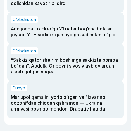
qolishidan xavotir bildirdi
O‘zbekiston
Andijonda Tracker’ga 21 nafar bog‘cha bolasini
joylab, YTH sodir etgan ayolga sud hukmi o‘qildi
O‘zbekiston
“Sakkiz qator she’rim boshimga sakkizta bomba
bo‘lgan”. Abdulla Oripovni siyosiy ayblovlardan
asrab qolgan voqea
Dunyo
Mariupol qamalini yorib oʻtgan va “Izvarino
qozoni”dan chiqqan qahramon — Ukraina
armiyasi bosh qoʻmondoni Drapatiy haqida