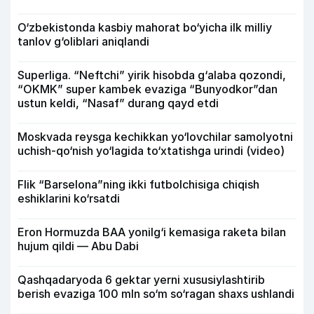
O‘zbekistonda kasbiy mahorat bo‘yicha ilk milliy
tanlov g‘oliblari aniqlandi
Superliga. “Neftchi” yirik hisobda g‘alaba qozondi,
“OKMK” super kambek evaziga “Bunyodkor”dan
ustun keldi, “Nasaf” durang qayd etdi
Moskvada reysga kechikkan yo‘lovchilar samolyotni
uchish-qo‘nish yo‘lagida to‘xtatishga urindi (video)
Flik “Barselona”ning ikki futbolchisiga chiqish
eshiklarini ko‘rsatdi
Eron Hormuzda BAA yonilg‘i kemasiga raketa bilan
hujum qildi — Abu Dabi
Qashqadaryoda 6 gektar yerni xususiylashtirib
berish evaziga 100 mln so‘m so‘ragan shaxs ushlandi