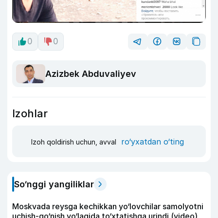
0
0
Azizbek Abduvaliyev
Izohlar
ro‘yxatdan o‘ting
Izoh qoldirish uchun, avval
So‘nggi yangiliklar
Moskvada reysga kechikkan yo‘lovchilar samolyotni
uchish-qo‘nish yo‘lagida to‘xtatishga urindi (video)