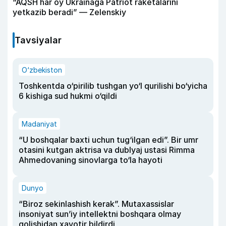
“AQSH har oy Ukrainaga Patriot raketalarini
yetkazib beradi” — Zelenskiy
Tavsiyalar
O‘zbekiston
Toshkentda o‘pirilib tushgan yo‘l qurilishi bo‘yicha
6 kishiga sud hukmi o‘qildi
Madaniyat
“U boshqalar baxti uchun tug‘ilgan edi”. Bir umr
otasini kutgan aktrisa va dublyaj ustasi Rimma
Ahmedovaning sinovlarga to‘la hayoti
Dunyo
“Biroz sekinlashish kerak”. Mutaxassislar
insoniyat sun’iy intellektni boshqara olmay
qolishidan xavotir bildirdi