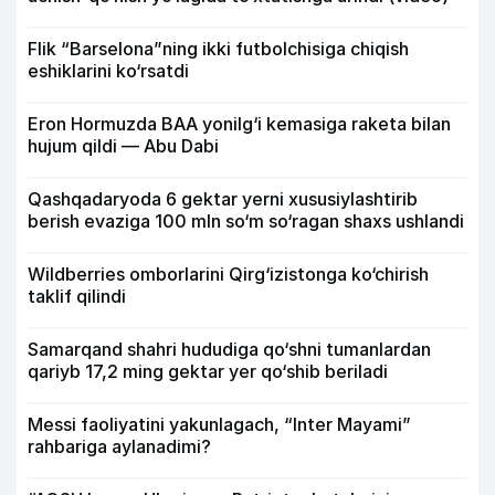
Flik “Barselona”ning ikki futbolchisiga chiqish
eshiklarini ko‘rsatdi
Eron Hormuzda BAA yonilg‘i kemasiga raketa bilan
hujum qildi — Abu Dabi
Qashqadaryoda 6 gektar yerni xususiylashtirib
berish evaziga 100 mln so‘m so‘ragan shaxs ushlandi
Wildberries omborlarini Qirg‘izistonga ko‘chirish
taklif qilindi
Samarqand shahri hududiga qo‘shni tumanlardan
qariyb 17,2 ming gektar yer qo‘shib beriladi
Messi faoliyatini yakunlagach, “Inter Mayami”
rahbariga aylanadimi?