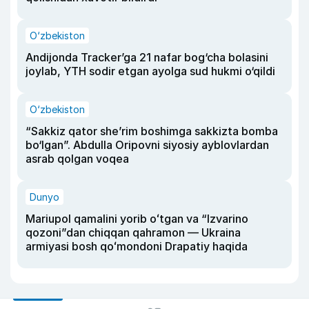
O‘zbekiston
Andijonda Tracker’ga 21 nafar bog‘cha bolasini
joylab, YTH sodir etgan ayolga sud hukmi o‘qildi
O‘zbekiston
“Sakkiz qator she’rim boshimga sakkizta bomba
bo‘lgan”. Abdulla Oripovni siyosiy ayblovlardan
asrab qolgan voqea
Dunyo
Mariupol qamalini yorib oʻtgan va “Izvarino
qozoni”dan chiqqan qahramon — Ukraina
armiyasi bosh qoʻmondoni Drapatiy haqida