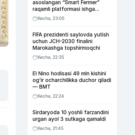
asoslangan “Smart Fermer”
raqamli platformasi ishga
tushiriladi
Kecha, 23:05
FIFA prezidenti saylovda yutish
uchun JCH-2030 finalini
Marokashga topshirmoqchi
Kecha, 22:35
El Nino hodisasi 49 mln kishini
og‘ir ocharchilikka duchor qiladi
— BMT
Kecha, 22:24
Sirdaryoda 10 yoshli farzandini
urgan ayol 3 sutkaga qamaldi
Kecha, 21:45