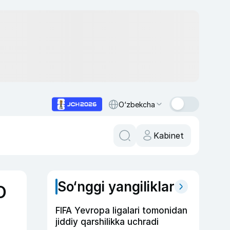
O‘zbekcha
Kabinet
So‘nggi yangiliklar
O
FIFA Yevropa ligalari tomonidan
jiddiy qarshilikka uchradi