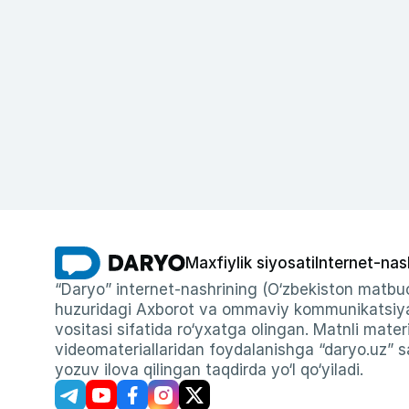
Maxfiylik siyosati
Internet-nas
“Daryo” internet-nashrining (O‘zbekiston matbuo
huzuridagi Axborot va ommaviy kommunikatsiyal
vositasi sifatida ro‘yxatga olingan. Matnli materi
videomateriallaridan foydalanishga “daryo.uz” sa
yozuv ilova qilingan taqdirda yo‘l qo‘yiladi.