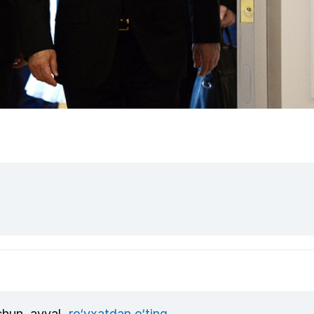
uchun, avval
ro‘yxatdan o‘ting