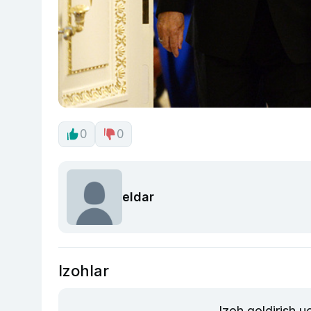
0
0
eldar
Izohlar
Izoh qoldirish 