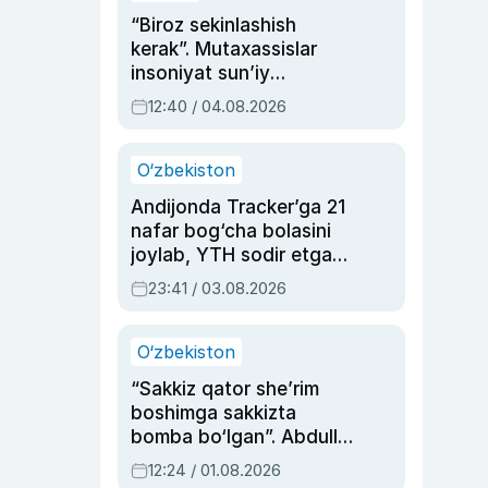
“Biroz sekinlashish
kerak”. Mutaxassislar
insoniyat sun’iy
intellektni boshqara
12:40 / 04.08.2026
olmay qolishidan xavotir
bildirdi
O‘zbekiston
Andijonda Tracker’ga 21
nafar bog‘cha bolasini
joylab, YTH sodir etgan
ayolga sud hukmi o‘qildi
23:41 / 03.08.2026
O‘zbekiston
“Sakkiz qator she’rim
boshimga sakkizta
bomba bo‘lgan”. Abdulla
Oripovni siyosiy
12:24 / 01.08.2026
ayblovlardan asrab