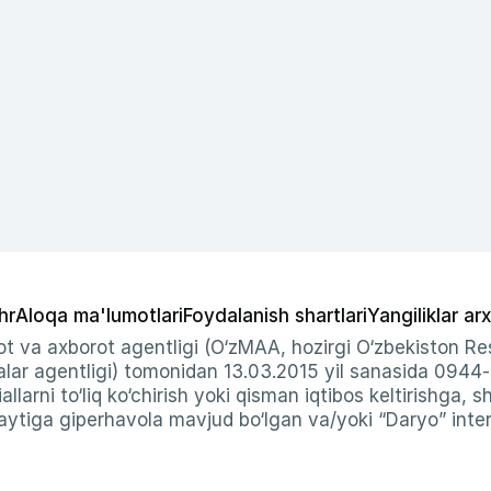
hr
Aloqa ma'lumotlari
Foydalanish shartlari
Yangiliklar arx
t va axborot agentligi (O‘zMAA, hozirgi O‘zbekiston Res
ar agentligi) tomonidan 13.03.2015 yil sanasida 0944
allarni to‘liq ko‘chirish yoki qisman iqtibos keltirishga, 
ytiga giperhavola mavjud bo‘lgan va/yoki “Daryo” intern