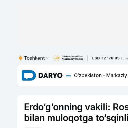
Toshkent
USD :
12 178,85
so'm
O‘zbekiston
Markaziy
Erdo‘g‘onning vakili: R
bilan muloqotga to‘sqinl