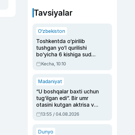
Tavsiyalar
O‘zbekiston
Toshkentda o‘pirilib
tushgan yo‘l qurilishi
bo‘yicha 6 kishiga sud
hukmi o‘qildi
Kecha, 10:10
Madaniyat
“U boshqalar baxti uchun
tug‘ilgan edi”. Bir umr
otasini kutgan aktrisa va
dublyaj ustasi Rimma
13:55 / 04.08.2026
Ahmedovaning
sinovlarga to‘la hayoti
Dunyo