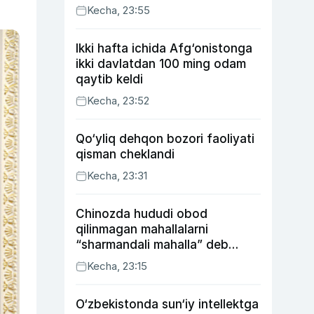
Kecha, 23:55
Ikki hafta ichida Afg‘onistonga
ikki davlatdan 100 ming odam
qaytib keldi
Kecha, 23:52
Qo‘yliq dehqon bozori faoliyati
qisman cheklandi
Kecha, 23:31
Chinozda hududi obod
qilinmagan mahallalarni
“sharmandali mahalla” deb
belgilash boshlandi
Kecha, 23:15
O‘zbekistonda sun‘iy intellektga