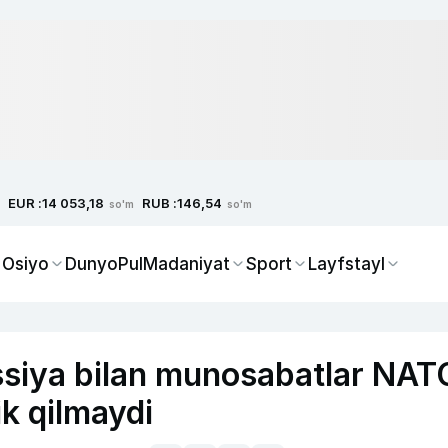
EUR :
RUB :
14 053,18
146,54
so'm
so'm
 Osiyo
Dunyo
Pul
Madaniyat
Sport
Layfstayl
ossiya bilan munosabatlar NAT
ik qilmaydi