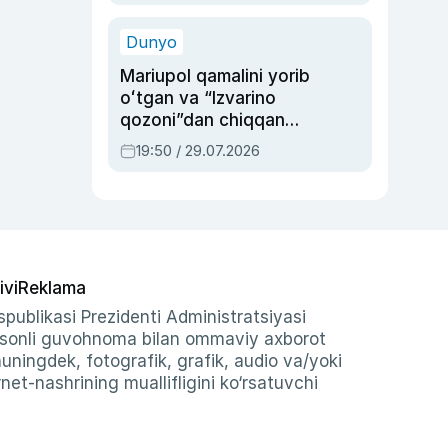
qolgan voqea
Dunyo
Mariupol qamalini yorib
oʻtgan va “Izvarino
qozoni”dan chiqqan
qahramon — Ukraina
19:50 / 29.07.2026
armiyasi bosh
qoʻmondoni Drapatiy
haqida
ivi
Reklama
publikasi Prezidenti Administratsiyasi
-sonli guvohnoma bilan ommaviy axborot
shuningdek, fotografik, grafik, audio va/yoki
et-nashrining muallifligini ko‘rsatuvchi