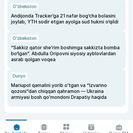
O‘zbekiston
Andijonda Tracker’ga 21 nafar bog‘cha bolasini
joylab, YTH sodir etgan ayolga sud hukmi o‘qildi
O‘zbekiston
“Sakkiz qator she’rim boshimga sakkizta bomba
bo‘lgan”. Abdulla Oripovni siyosiy ayblovlardan
asrab qolgan voqea
Dunyo
Mariupol qamalini yorib oʻtgan va “Izvarino
qozoni”dan chiqqan qahramon — Ukraina
armiyasi bosh qoʻmondoni Drapatiy haqida