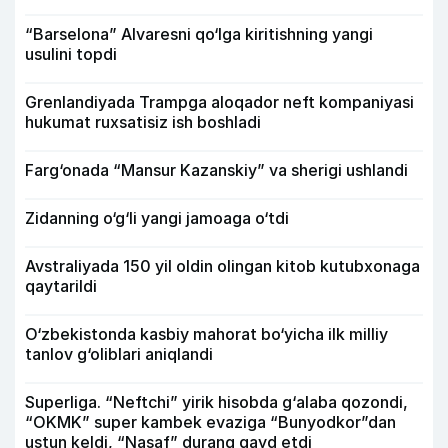
“Barselona” Alvaresni qo‘lga kiritishning yangi
usulini topdi
Grenlandiyada Trampga aloqador neft kompaniyasi
hukumat ruxsatisiz ish boshladi
Farg‘onada “Mansur Kazanskiy” va sherigi ushlandi
Zidanning o‘g‘li yangi jamoaga o‘tdi
Avstraliyada 150 yil oldin olingan kitob kutubxonaga
qaytarildi
O‘zbekistonda kasbiy mahorat bo‘yicha ilk milliy
tanlov g‘oliblari aniqlandi
Superliga. “Neftchi” yirik hisobda g‘alaba qozondi,
“OKMK” super kambek evaziga “Bunyodkor”dan
ustun keldi, “Nasaf” durang qayd etdi