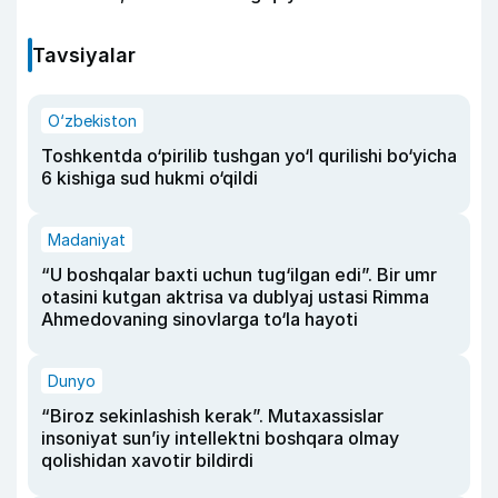
Tavsiyalar
O‘zbekiston
Toshkentda o‘pirilib tushgan yo‘l qurilishi bo‘yicha
6 kishiga sud hukmi o‘qildi
Madaniyat
“U boshqalar baxti uchun tug‘ilgan edi”. Bir umr
otasini kutgan aktrisa va dublyaj ustasi Rimma
Ahmedovaning sinovlarga to‘la hayoti
Dunyo
“Biroz sekinlashish kerak”. Mutaxassislar
insoniyat sun’iy intellektni boshqara olmay
qolishidan xavotir bildirdi