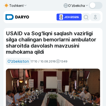
Toshkent
O‘zbekcha
USAID va Sog‘liqni saqlash vazirligi
silga chalingan bemorlarni ambulator
sharoitda davolash mavzusini
muhokama qildi
O‘zbekiston
17:10 / 10.08.2016
1349