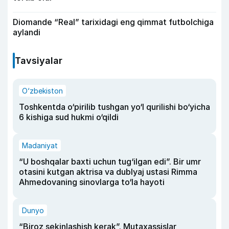
Diomande “Real” tarixidagi eng qimmat futbolchiga
aylandi
Tavsiyalar
O‘zbekiston
Toshkentda o‘pirilib tushgan yo‘l qurilishi bo‘yicha
6 kishiga sud hukmi o‘qildi
Madaniyat
“U boshqalar baxti uchun tug‘ilgan edi”. Bir umr
otasini kutgan aktrisa va dublyaj ustasi Rimma
Ahmedovaning sinovlarga to‘la hayoti
Dunyo
“Biroz sekinlashish kerak”. Mutaxassislar