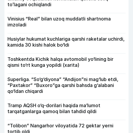
toʻlagani ochiqlandi
Vinisius “Real” bilan uzoq muddatli shartnoma
imzoladi
Husiylar hukumat kuchlariga qarshi raketalar uchirdi,
kamida 30 kishi halok bo‘ldi
Toshkentda Kichik halqa avtomobil yo‘lining bir
qismi to‘rt kunga yopildi (xarita)
Superliga. “So‘g‘diyona” “Andijon”ni mag‘lub etdi,
“Paxtakor” “Buxoro”ga qarshi bahsda g‘alabani
qo‘ldan chiqardi
Tramp AQSH o‘q-dorilari haqida ma’lumot
tarqatganlarga qamoq bilan tahdid qildi
“Tolibon” Nangarhor viloyatida 72 gektar yerni
tortib oldi