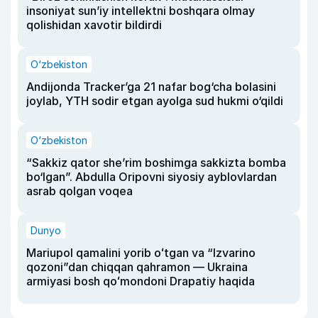
insoniyat sun’iy intellektni boshqara olmay
qolishidan xavotir bildirdi
O‘zbekiston
Andijonda Tracker’ga 21 nafar bog‘cha bolasini
joylab, YTH sodir etgan ayolga sud hukmi o‘qildi
O‘zbekiston
“Sakkiz qator she’rim boshimga sakkizta bomba
bo‘lgan”. Abdulla Oripovni siyosiy ayblovlardan
asrab qolgan voqea
Dunyo
Mariupol qamalini yorib oʻtgan va “Izvarino
qozoni”dan chiqqan qahramon — Ukraina
armiyasi bosh qoʻmondoni Drapatiy haqida