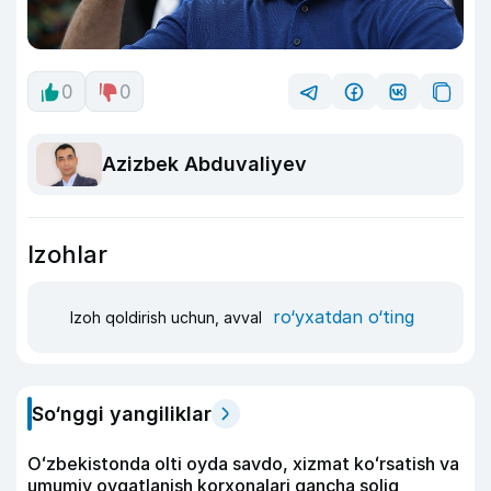
0
0
Azizbek Abduvaliyev
Izohlar
ro‘yxatdan o‘ting
Izoh qoldirish uchun, avval
So‘nggi yangiliklar
Oʻzbekistonda olti oyda savdo, xizmat koʻrsatish va
umumiy ovqatlanish korxonalari qancha soliq