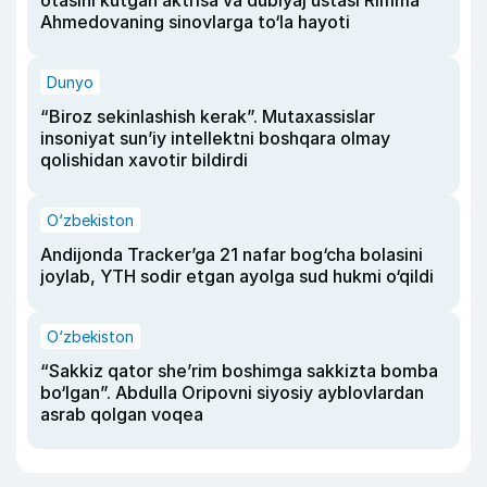
otasini kutgan aktrisa va dublyaj ustasi Rimma
Ahmedovaning sinovlarga to‘la hayoti
Dunyo
“Biroz sekinlashish kerak”. Mutaxassislar
insoniyat sun’iy intellektni boshqara olmay
qolishidan xavotir bildirdi
O‘zbekiston
Andijonda Tracker’ga 21 nafar bog‘cha bolasini
joylab, YTH sodir etgan ayolga sud hukmi o‘qildi
O‘zbekiston
“Sakkiz qator she’rim boshimga sakkizta bomba
bo‘lgan”. Abdulla Oripovni siyosiy ayblovlardan
asrab qolgan voqea