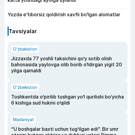
katta yoshdagi ayolga uylandi
Yozda e’tiborsiz qoldirish xavfli bo‘lgan alomatlar
Tavsiyalar
O‘zbekiston
Jizzaxda 77 yoshli taksichini qo‘y sotib olish
bahonasida yaylovga olib borib o‘ldirgan yigit 20
yilga qamaldi
O‘zbekiston
Toshkentda o‘pirilib tushgan yo‘l qurilishi bo‘yicha
6 kishiga sud hukmi o‘qildi
Madaniyat
“U boshqalar baxti uchun tug‘ilgan edi”. Bir umr