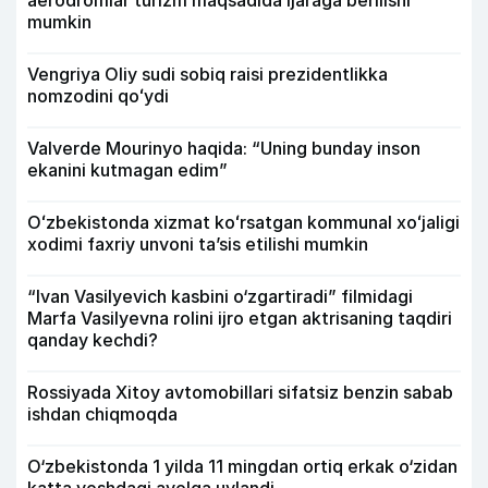
aerodromlar turizm maqsadida ijaraga berilishi
mumkin
Vengriya Oliy sudi sobiq raisi prezidentlikka
nomzodini qoʻydi
Valverde Mourinyo haqida: “Uning bunday inson
ekanini kutmagan edim”
Oʻzbekistonda xizmat koʻrsatgan kommunal xoʻjaligi
xodimi faxriy unvoni taʼsis etilishi mumkin
“Ivan Vasilyevich kasbini o‘zgartiradi” filmidagi
Marfa Vasilyevna rolini ijro etgan aktrisaning taqdiri
qanday kechdi?
Rossiyada Xitoy avtomobillari sifatsiz benzin sabab
ishdan chiqmoqda
O‘zbekistonda 1 yilda 11 mingdan ortiq erkak o‘zidan