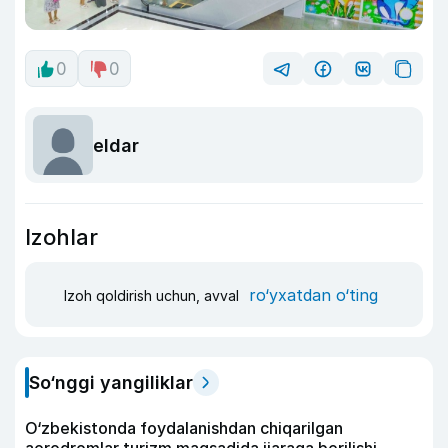
0
0
eldar
Izohlar
ro‘yxatdan o‘ting
Izoh qoldirish uchun, avval
So‘nggi yangiliklar
O‘zbekistonda foydalanishdan chiqarilgan