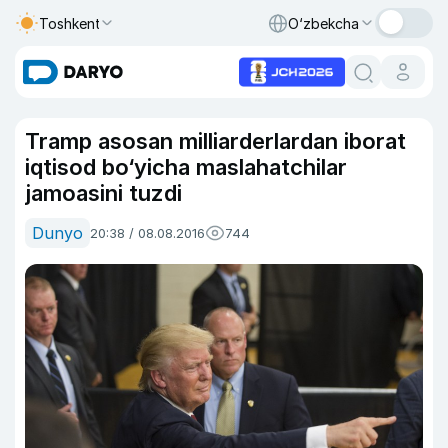
Toshkent
O‘zbekcha
Tramp asosan milliarderlardan iborat
iqtisod bo‘yicha maslahatchilar
jamoasini tuzdi
Dunyo
20:38 / 08.08.2016
744