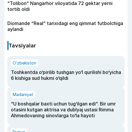
“Tolibon” Nangarhor viloyatida 72 gektar yerni
tortib oldi
Diomande “Real” tarixidagi eng qimmat futbolchiga
aylandi
Tavsiyalar
O‘zbekiston
Toshkentda o‘pirilib tushgan yo‘l qurilishi bo‘yicha
6 kishiga sud hukmi o‘qildi
Madaniyat
“U boshqalar baxti uchun tug‘ilgan edi”. Bir umr
otasini kutgan aktrisa va dublyaj ustasi Rimma
Ahmedovaning sinovlarga to‘la hayoti
Dunyo