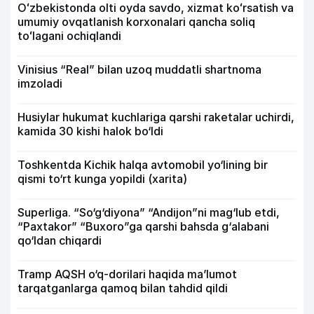
Oʻzbekistonda olti oyda savdo, xizmat koʻrsatish va
umumiy ovqatlanish korxonalari qancha soliq
toʻlagani ochiqlandi
Vinisius “Real” bilan uzoq muddatli shartnoma
imzoladi
Husiylar hukumat kuchlariga qarshi raketalar uchirdi,
kamida 30 kishi halok bo‘ldi
Toshkentda Kichik halqa avtomobil yo‘lining bir
qismi to‘rt kunga yopildi (xarita)
Superliga. “So‘g‘diyona” “Andijon”ni mag‘lub etdi,
“Paxtakor” “Buxoro”ga qarshi bahsda g‘alabani
qo‘ldan chiqardi
Tramp AQSH o‘q-dorilari haqida ma’lumot
tarqatganlarga qamoq bilan tahdid qildi