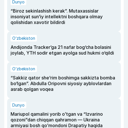
Dunyo
“Biroz sekinlashish kerak”. Mutaxassislar
insoniyat sun’iy intellektni boshqara olmay
qolishidan xavotir bildirdi
O‘zbekiston
Andijonda Tracker’ga 21 nafar bog‘cha bolasini
joylab, YTH sodir etgan ayolga sud hukmi o‘qildi
O‘zbekiston
“Sakkiz qator she’rim boshimga sakkizta bomba
bo‘lgan”. Abdulla Oripovni siyosiy ayblovlardan
asrab qolgan voqea
Dunyo
Mariupol qamalini yorib oʻtgan va “Izvarino
qozoni”dan chiqqan qahramon — Ukraina
armiyasi bosh qoʻmondoni Drapatiy haqida