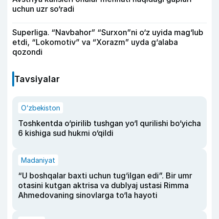
uchun uzr so‘radi
Superliga. “Navbahor” “Surxon”ni o‘z uyida mag‘lub
etdi, “Lokomotiv” va “Xorazm” uyda g‘alaba
qozondi
Tavsiyalar
O‘zbekiston
Toshkentda o‘pirilib tushgan yo‘l qurilishi bo‘yicha
6 kishiga sud hukmi o‘qildi
Madaniyat
“U boshqalar baxti uchun tug‘ilgan edi”. Bir umr
otasini kutgan aktrisa va dublyaj ustasi Rimma
Ahmedovaning sinovlarga to‘la hayoti