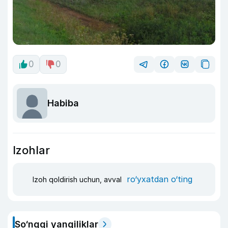
0
0
Habiba
Izohlar
ro‘yxatdan o‘ting
Izoh qoldirish uchun, avval
So‘nggi yangiliklar