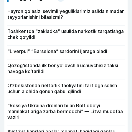
Hayron qolasiz: sevimli yeguliklarimiz aslida nimadan
tayyorlanishini bilasizmi?
Toshkentda “zakladka” usulida narkotik tarqatishga
chek qo‘yildi
“Liverpul” “Barselona” sardorini ijaraga oladi
Qozog‘istonda ilk bor yo‘lovchili uchuvchisiz taksi
havoga ko‘tarildi
O‘zbekistonda rieltorlik faoliyatini tartibga solish
uchun alohida qonun qabul qilindi
“Rossiya Ukraina dronlari bilan Boltiqbo‘yi
mamlakatlariga zarba bermoqchi” — Litva mudofaa
vaziri
Avstriya kansleri onalar mehnati haqidagi gaplari