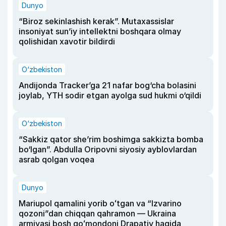
Dunyo
“Biroz sekinlashish kerak”. Mutaxassislar
insoniyat sun’iy intellektni boshqara olmay
qolishidan xavotir bildirdi
O‘zbekiston
Andijonda Tracker’ga 21 nafar bog‘cha bolasini
joylab, YTH sodir etgan ayolga sud hukmi o‘qildi
O‘zbekiston
“Sakkiz qator she’rim boshimga sakkizta bomba
bo‘lgan”. Abdulla Oripovni siyosiy ayblovlardan
asrab qolgan voqea
Dunyo
Mariupol qamalini yorib oʻtgan va “Izvarino
qozoni”dan chiqqan qahramon — Ukraina
armiyasi bosh qoʻmondoni Drapatiy haqida