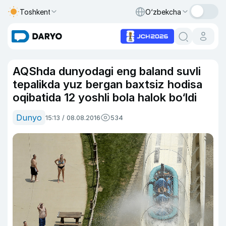
Toshkent
O‘zbekcha
AQShda dunyodagi eng baland suvli
tepalikda yuz bergan baxtsiz hodisa
oqibatida 12 yoshli bola halok bo‘ldi
Dunyo
15:13 / 08.08.2016
534