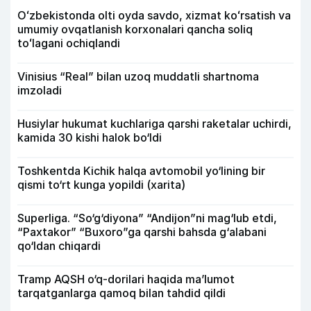
Oʻzbekistonda olti oyda savdo, xizmat koʻrsatish va
umumiy ovqatlanish korxonalari qancha soliq
toʻlagani ochiqlandi
Vinisius “Real” bilan uzoq muddatli shartnoma
imzoladi
Husiylar hukumat kuchlariga qarshi raketalar uchirdi,
kamida 30 kishi halok bo‘ldi
Toshkentda Kichik halqa avtomobil yo‘lining bir
qismi to‘rt kunga yopildi (xarita)
Superliga. “So‘g‘diyona” “Andijon”ni mag‘lub etdi,
“Paxtakor” “Buxoro”ga qarshi bahsda g‘alabani
qo‘ldan chiqardi
Tramp AQSH o‘q-dorilari haqida ma’lumot
tarqatganlarga qamoq bilan tahdid qildi