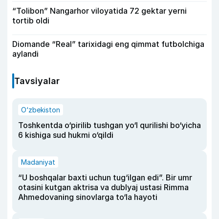
“Tolibon” Nangarhor viloyatida 72 gektar yerni
tortib oldi
Diomande “Real” tarixidagi eng qimmat futbolchiga
aylandi
Tavsiyalar
O‘zbekiston
Toshkentda o‘pirilib tushgan yo‘l qurilishi bo‘yicha
6 kishiga sud hukmi o‘qildi
Madaniyat
“U boshqalar baxti uchun tug‘ilgan edi”. Bir umr
otasini kutgan aktrisa va dublyaj ustasi Rimma
Ahmedovaning sinovlarga to‘la hayoti