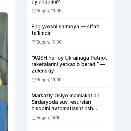
aylanadimi?
Bugun, 19:38
Eng yaxshi sarmoya — sifatli
ta’limdir
Bugun, 19:30
“AQSH har oy Ukrainaga Patriot
raketalarini yetkazib beradi” —
Zelenskiy
Bugun, 19:30
Markaziy Osiyo mamlakatlari
Sirdaryoda suv resurslari
hisobini avtomatlashtirish
rejasini ishlab chiqishni
Bugun, 19:10
ma’qulladi