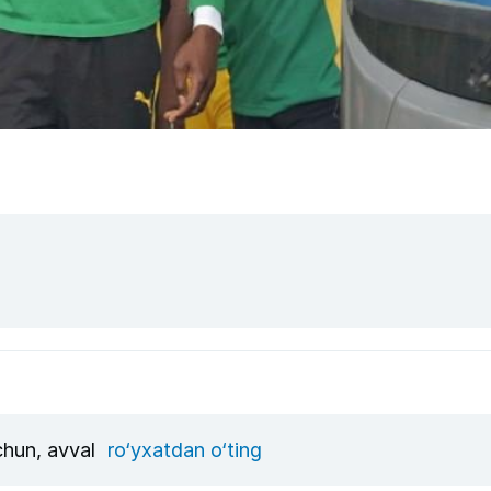
uchun, avval
ro‘yxatdan o‘ting