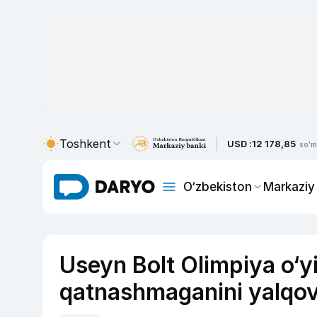
Toshkent
USD :
12 178,85
so'm
O‘zbekiston
Markaziy
Useyn Bolt Olimpiya o‘yi
qatnashmaganini yalqovl