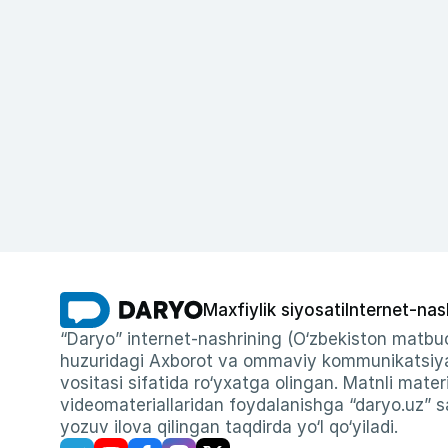
Maxfiylik siyosati
Internet-nas
“Daryo” internet-nashrining (O‘zbekiston matbuo
huzuridagi Axborot va ommaviy kommunikatsiyal
vositasi sifatida ro‘yxatga olingan. Matnli materi
videomateriallaridan foydalanishga “daryo.uz” sa
yozuv ilova qilingan taqdirda yo‘l qo‘yiladi.