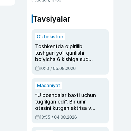
Tavsiyalar
O‘zbekiston
Toshkentda o‘pirilib
tushgan yo‘l qurilishi
bo‘yicha 6 kishiga sud
hukmi o‘qildi
10:10 / 05.08.2026
Madaniyat
“U boshqalar baxti uchun
tug‘ilgan edi”. Bir umr
otasini kutgan aktrisa va
dublyaj ustasi Rimma
13:55 / 04.08.2026
Ahmedovaning
sinovlarga to‘la hayoti