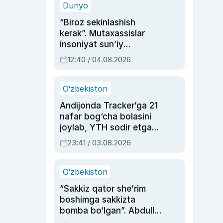
Dunyo
“Biroz sekinlashish
kerak”. Mutaxassislar
insoniyat sun’iy
intellektni boshqara
12:40 / 04.08.2026
olmay qolishidan xavotir
bildirdi
O‘zbekiston
Andijonda Tracker’ga 21
nafar bog‘cha bolasini
joylab, YTH sodir etgan
ayolga sud hukmi o‘qildi
23:41 / 03.08.2026
O‘zbekiston
“Sakkiz qator she’rim
boshimga sakkizta
bomba bo‘lgan”. Abdulla
Oripovni siyosiy