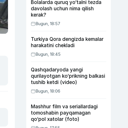
Bolalarda quruq yo‘talni tezda
davolash uchun nima qilish
kerak?
Bugun, 18:57
Turkiya Qora dengizda kemalar
harakatini chekladi
Bugun, 18:45
Qashqadaryoda yangi
qurilayotgan ko‘prikning balkasi
tushib ketdi (video)
Bugun, 18:06
Mashhur film va seriallardagi
tomoshabin payqamagan
qo‘pol xatolar (foto)
Bugun, 17:55