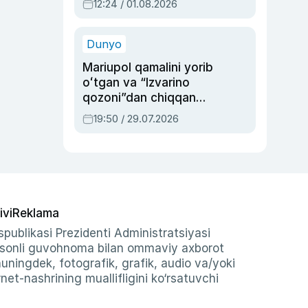
12:24 / 01.08.2026
ayblovlardan asrab
qolgan voqea
Dunyo
Mariupol qamalini yorib
oʻtgan va “Izvarino
qozoni”dan chiqqan
qahramon — Ukraina
19:50 / 29.07.2026
armiyasi bosh
qoʻmondoni Drapatiy
haqida
ivi
Reklama
publikasi Prezidenti Administratsiyasi
-sonli guvohnoma bilan ommaviy axborot
shuningdek, fotografik, grafik, audio va/yoki
et-nashrining muallifligini ko‘rsatuvchi