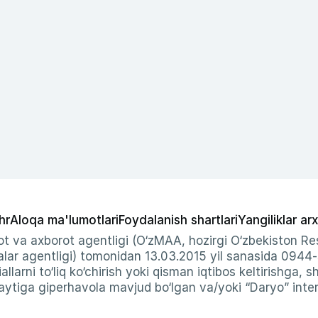
hr
Aloqa ma'lumotlari
Foydalanish shartlari
Yangiliklar arx
t va axborot agentligi (O‘zMAA, hozirgi O‘zbekiston Res
ar agentligi) tomonidan 13.03.2015 yil sanasida 0944
allarni to‘liq ko‘chirish yoki qisman iqtibos keltirishga, 
ytiga giperhavola mavjud bo‘lgan va/yoki “Daryo” intern