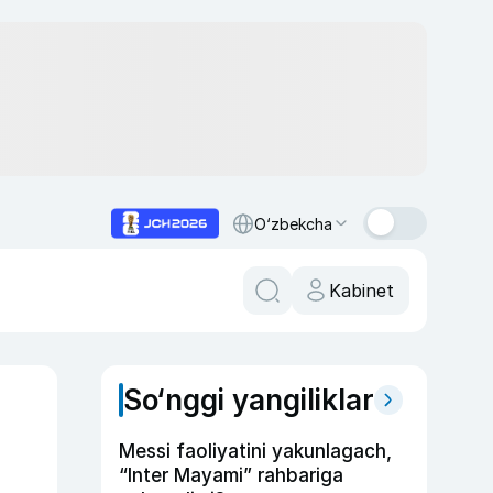
O‘zbekcha
Kabinet
So‘nggi yangiliklar
Messi faoliyatini yakunlagach,
“Inter Mayami” rahbariga