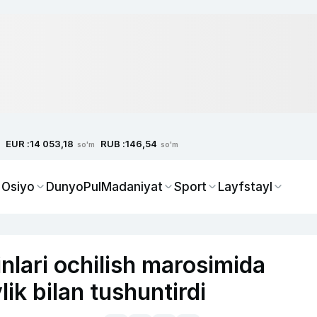
EUR :
RUB :
14 053,18
146,54
so'm
so'm
 Osiyo
Dunyo
Pul
Madaniyat
Sport
Layfstayl
nlari ochilish marosimida
ik bilan tushuntirdi