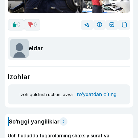
0
0
eldar
Izohlar
ro‘yxatdan o‘ting
Izoh qoldirish uchun, avval
So‘nggi yangiliklar
Uch hududda fuqarolarning shaxsiy surat va