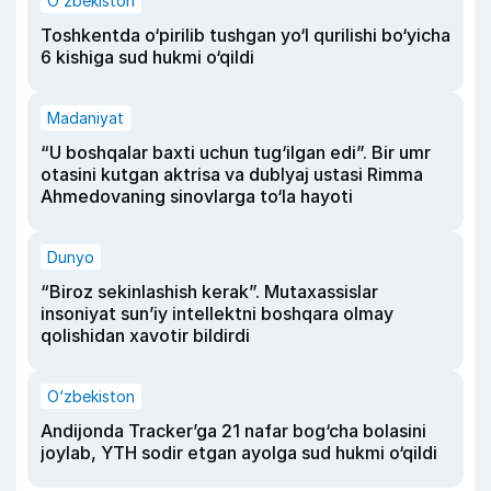
O‘zbekiston
Toshkentda o‘pirilib tushgan yo‘l qurilishi bo‘yicha
6 kishiga sud hukmi o‘qildi
Madaniyat
“U boshqalar baxti uchun tug‘ilgan edi”. Bir umr
otasini kutgan aktrisa va dublyaj ustasi Rimma
Ahmedovaning sinovlarga to‘la hayoti
Dunyo
“Biroz sekinlashish kerak”. Mutaxassislar
insoniyat sun’iy intellektni boshqara olmay
qolishidan xavotir bildirdi
O‘zbekiston
Andijonda Tracker’ga 21 nafar bog‘cha bolasini
joylab, YTH sodir etgan ayolga sud hukmi o‘qildi