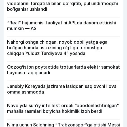
videolarini tarqatish bilan qoʻrqitib, pul undirmoqchi
boʻlganlar ushlandi
“Real” hujumchisi faoliyatini APLda davom ettirishi
mumkin — AS
Nahorgi oshga chiqqan, noyob qobiliyatga ega
bo‘lgan hamda ustozining o‘g‘liga turmushga
chiqqan Yulduz Turdiyeva 41 yoshda
Qozog‘iston poytaxtida trotuarlarda elektr samokat
haydash taqiqlanadi
Janubiy Koreyada jazirama issiqdan saqlovchi ilova
ommalashmoqda
Navoiyda sun’iy intellekt orqali “obodonlashtirilgan”
mahalla rasmlari bo‘yicha hokimlik izoh berdi
Nima uchun Salohning “Trabzonspor”ga o‘tishi Messi