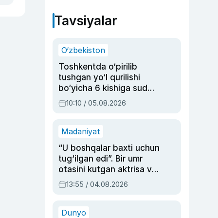
Tavsiyalar
O‘zbekiston
Toshkentda o‘pirilib
tushgan yo‘l qurilishi
bo‘yicha 6 kishiga sud
hukmi o‘qildi
10:10 / 05.08.2026
Madaniyat
“U boshqalar baxti uchun
tug‘ilgan edi”. Bir umr
otasini kutgan aktrisa va
dublyaj ustasi Rimma
13:55 / 04.08.2026
Ahmedovaning
sinovlarga to‘la hayoti
Dunyo