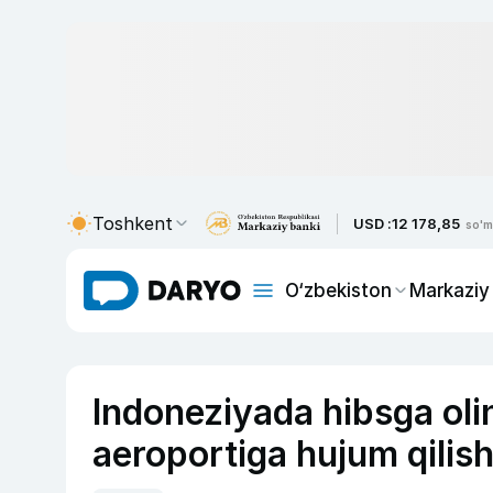
Toshkent
USD :
12 178,85
so'm
O‘zbekiston
Markaziy
Indoneziyada hibsga oli
aeroportiga hujum qilish