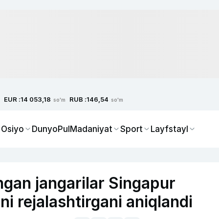
EUR :
RUB :
14 053,18
146,54
so'm
so'm
 Osiyo
Dunyo
Pul
Madaniyat
Sport
Layfstayl
ngan jangarilar Singapur
ni rejalashtirgani aniqlandi