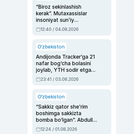
“Biroz sekinlashish
kerak”. Mutaxassislar
insoniyat sun’iy
intellektni boshqara
12:40 / 04.08.2026
olmay qolishidan xavotir
bildirdi
O‘zbekiston
Andijonda Tracker’ga 21
nafar bog‘cha bolasini
joylab, YTH sodir etgan
ayolga sud hukmi o‘qildi
23:41 / 03.08.2026
O‘zbekiston
“Sakkiz qator she’rim
boshimga sakkizta
bomba bo‘lgan”. Abdulla
Oripovni siyosiy
12:24 / 01.08.2026
ayblovlardan asrab