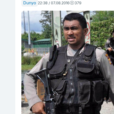
Dunyo
22:38 / 07.08.2016
379