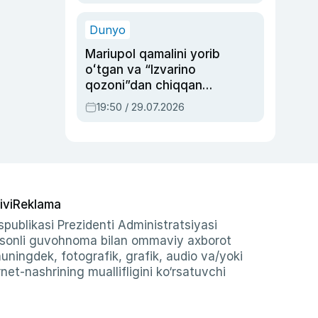
qolgan voqea
Dunyo
Mariupol qamalini yorib
oʻtgan va “Izvarino
qozoni”dan chiqqan
qahramon — Ukraina
19:50 / 29.07.2026
armiyasi bosh
qoʻmondoni Drapatiy
haqida
ivi
Reklama
publikasi Prezidenti Administratsiyasi
-sonli guvohnoma bilan ommaviy axborot
shuningdek, fotografik, grafik, audio va/yoki
et-nashrining muallifligini ko‘rsatuvchi