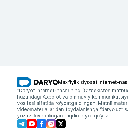
Maxfiylik siyosati
Internet-nas
“Daryo” internet-nashrining (O‘zbekiston matbuo
huzuridagi Axborot va ommaviy kommunikatsiyal
vositasi sifatida ro‘yxatga olingan. Matnli materi
videomateriallaridan foydalanishga “daryo.uz” sa
yozuv ilova qilingan taqdirda yo‘l qo‘yiladi.