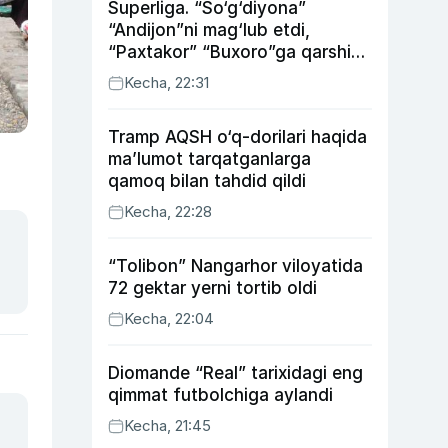
Superliga. “So‘g‘diyona”
“Andijon”ni mag‘lub etdi,
“Paxtakor” “Buxoro”ga qarshi
bahsda g‘alabani qo‘ldan
Kecha, 22:31
chiqardi
Tramp AQSH o‘q-dorilari haqida
ma’lumot tarqatganlarga
qamoq bilan tahdid qildi
Kecha, 22:28
“Tolibon” Nangarhor viloyatida
72 gektar yerni tortib oldi
Kecha, 22:04
Diomande “Real” tarixidagi eng
qimmat futbolchiga aylandi
Kecha, 21:45