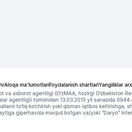
hr
Aloqa ma'lumotlari
Foydalanish shartlari
Yangiliklar arx
t va axborot agentligi (O‘zMAA, hozirgi O‘zbekiston Res
ar agentligi) tomonidan 13.03.2015 yil sanasida 0944
allarni to‘liq ko‘chirish yoki qisman iqtibos keltirishga, 
ytiga giperhavola mavjud bo‘lgan va/yoki “Daryo” intern