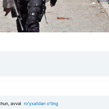
uchun, avval
ro‘yxatdan o‘ting