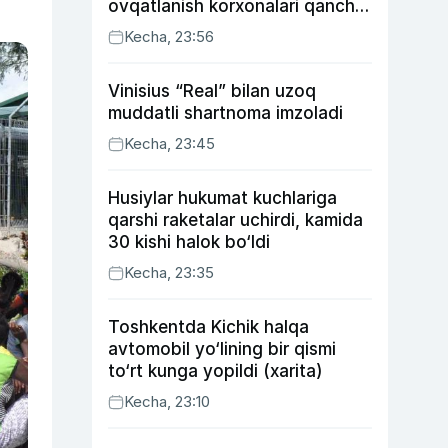
ovqatlanish korxonalari qancha
soliq toʻlagani ochiqlandi
Kecha, 23:56
Vinisius “Real” bilan uzoq
muddatli shartnoma imzoladi
Kecha, 23:45
Husiylar hukumat kuchlariga
qarshi raketalar uchirdi, kamida
30 kishi halok bo‘ldi
Kecha, 23:35
Toshkentda Kichik halqa
avtomobil yo‘lining bir qismi
to‘rt kunga yopildi (xarita)
Kecha, 23:10