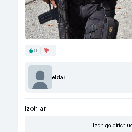
0
0
eldar
Izohlar
Izoh qoldirish 