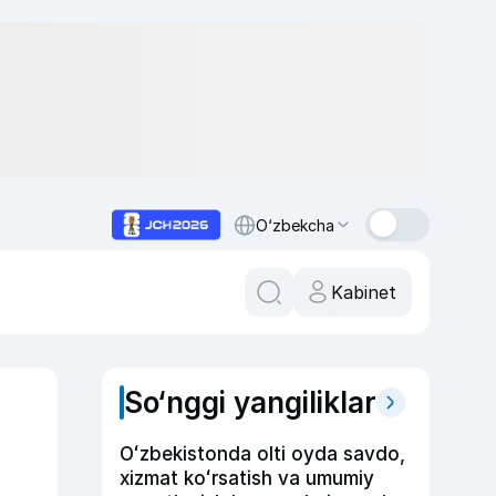
O‘zbekcha
Kabinet
So‘nggi yangiliklar
Oʻzbekistonda olti oyda savdo,
xizmat koʻrsatish va umumiy