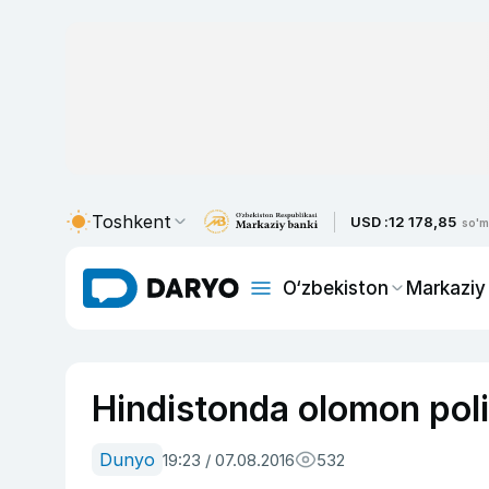
Toshkent
USD :
12 178,85
so'm
O‘zbekiston
Markaziy
Hindistonda olomon polit
Dunyo
19:23 / 07.08.2016
532