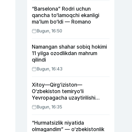
“Barselona” Rodri uchun
qancha to‘lamoqchi ekanligi
ma’lum bo‘ldi — Romano
Bugun, 16:50
Namangan shahar sobiq hokimi
11 yilga ozodlikdan mahrum
qilindi
Bugun, 16:43
Xitoy—Qirg‘iziston—
O‘zbekiston temiryo‘li
Yevropagacha uzaytirilishi
mumkin
Bugun, 16:35
“Hurmatsizlik niyatida
olmagandim” — o‘zbekistonlik