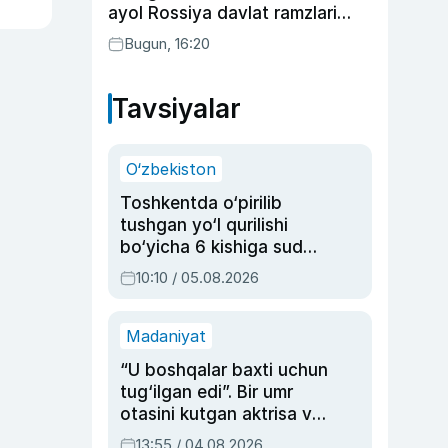
ayol Rossiya davlat ramzlari
tushirilgan poyandoz haqida
Bugun, 16:20
Tavsiyalar
O‘zbekiston
Toshkentda o‘pirilib
tushgan yo‘l qurilishi
bo‘yicha 6 kishiga sud
hukmi o‘qildi
10:10 / 05.08.2026
Madaniyat
“U boshqalar baxti uchun
tug‘ilgan edi”. Bir umr
otasini kutgan aktrisa va
dublyaj ustasi Rimma
13:55 / 04.08.2026