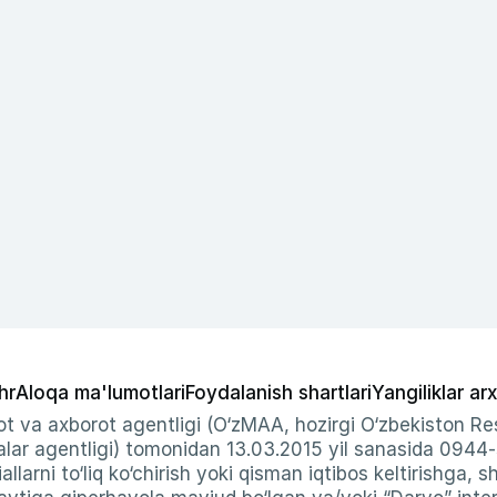
hr
Aloqa ma'lumotlari
Foydalanish shartlari
Yangiliklar arx
t va axborot agentligi (O‘zMAA, hozirgi O‘zbekiston Res
ar agentligi) tomonidan 13.03.2015 yil sanasida 0944
allarni to‘liq ko‘chirish yoki qisman iqtibos keltirishga, 