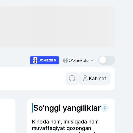
O‘zbekcha
Kabinet
So‘nggi yangiliklar
Kinoda ham, musiqada ham
muvaffaqiyat qozongan