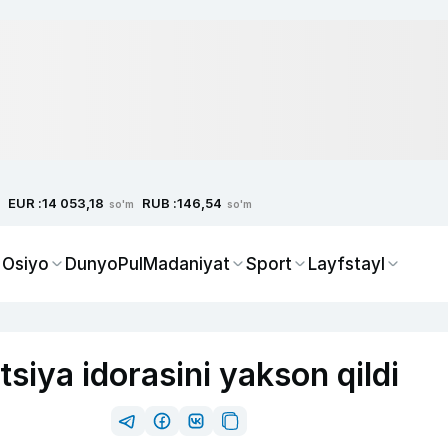
EUR :
RUB :
14 053,18
146,54
so'm
so'm
 Osiyo
Dunyo
Pul
Madaniyat
Sport
Layfstayl
siya idorasini yakson qildi