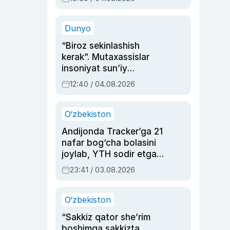
Ahmedovaning
sinovlarga to‘la hayoti
Dunyo
“Biroz sekinlashish
kerak”. Mutaxassislar
insoniyat sun’iy
intellektni boshqara
12:40 / 04.08.2026
olmay qolishidan xavotir
bildirdi
O‘zbekiston
Andijonda Tracker’ga 21
nafar bog‘cha bolasini
joylab, YTH sodir etgan
ayolga sud hukmi o‘qildi
23:41 / 03.08.2026
O‘zbekiston
“Sakkiz qator she’rim
boshimga sakkizta