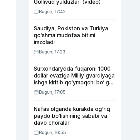
Gollivud yulduzlari (video)
Bugun, 17:42
Saudiya, Pokiston va Turkiya
qo‘shma mudofaa bitimi
imzoladi
Bugun, 17:23
Surxondaryoda fuqaroni 1000
dollar evaziga Milliy gvardiyaga
ishga kiritib qo‘ymoqchi bo‘lgan
shaxs ushlandi
Bugun, 17:05
Nafas olganda kurakda og‘riq
paydo bo‘lishining sababi va
davo choralari
Bugun, 16:55