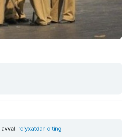
, avval
ro‘yxatdan o‘ting