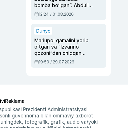
bomba bo‘lgan”. Abdulla
Oripovni siyosiy
12:24 / 01.08.2026
ayblovlardan asrab
qolgan voqea
Dunyo
Mariupol qamalini yorib
oʻtgan va “Izvarino
qozoni”dan chiqqan
qahramon — Ukraina
19:50 / 29.07.2026
armiyasi bosh
qoʻmondoni Drapatiy
haqida
ivi
Reklama
publikasi Prezidenti Administratsiyasi
-sonli guvohnoma bilan ommaviy axborot
shuningdek, fotografik, grafik, audio va/yoki