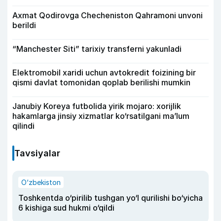
Axmat Qodirovga Checheniston Qahramoni unvoni
berildi
“Manchester Siti” tarixiy transferni yakunladi
Elektromobil xaridi uchun avtokredit foizining bir
qismi davlat tomonidan qoplab berilishi mumkin
Janubiy Koreya futbolida yirik mojaro: xorijlik
hakamlarga jinsiy xizmatlar ko‘rsatilgani ma’lum
qilindi
Tavsiyalar
O‘zbekiston
Toshkentda o‘pirilib tushgan yo‘l qurilishi bo‘yicha
6 kishiga sud hukmi o‘qildi