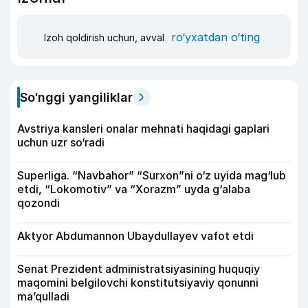
ro‘yxatdan o‘ting
Izoh qoldirish uchun, avval
So‘nggi yangiliklar
Avstriya kansleri onalar mehnati haqidagi gaplari
uchun uzr so‘radi
Superliga. “Navbahor” “Surxon”ni o‘z uyida mag‘lub
etdi, “Lokomotiv” va “Xorazm” uyda g‘alaba
qozondi
Aktyor Abdu­mannon Ubaydullayev vafot etdi
Senat Prezident administratsiyasining huquqiy
maqomini belgilovchi konstitutsiyaviy qonunni
ma’qulladi