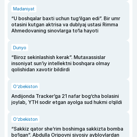
Madaniyat
“U boshqalar baxti uchun tug‘ilgan edi”. Bir umr
otasini kutgan aktrisa va dublyaj ustasi Rimma
Ahmedovaning sinovlarga to‘la hayoti
Dunyo
“Biroz sekinlashish kerak”. Mutaxassislar
insoniyat sun’iy intellektni boshqara olmay
qolishidan xavotir bildirdi
O‘zbekiston
Andijonda Tracker’ga 21 nafar bog‘cha bolasini
joylab, YTH sodir etgan ayolga sud hukmi o‘qildi
O‘zbekiston
“Sakkiz qator she’rim boshimga sakkizta bomba
bo‘lgan”. Abdulla Oripovni siyosiy ayblovlardan