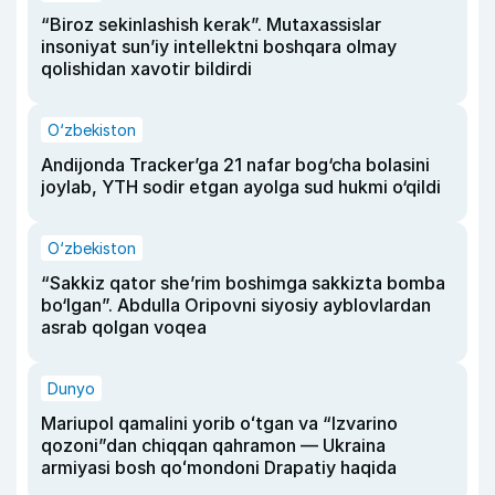
“Biroz sekinlashish kerak”. Mutaxassislar
insoniyat sun’iy intellektni boshqara olmay
qolishidan xavotir bildirdi
O‘zbekiston
Andijonda Tracker’ga 21 nafar bog‘cha bolasini
joylab, YTH sodir etgan ayolga sud hukmi o‘qildi
O‘zbekiston
“Sakkiz qator she’rim boshimga sakkizta bomba
bo‘lgan”. Abdulla Oripovni siyosiy ayblovlardan
asrab qolgan voqea
Dunyo
Mariupol qamalini yorib oʻtgan va “Izvarino
qozoni”dan chiqqan qahramon — Ukraina
armiyasi bosh qoʻmondoni Drapatiy haqida