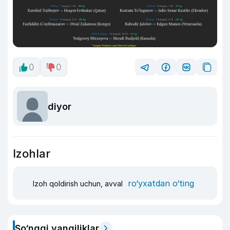
0
0
diyor
Izohlar
ro‘yxatdan o‘ting
Izoh qoldirish uchun, avval
So‘nggi yangiliklar