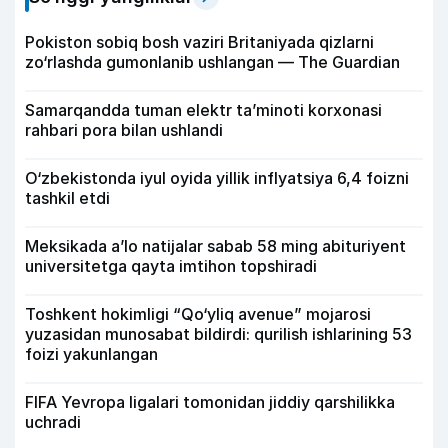
Pokiston sobiq bosh vaziri Britaniyada qizlarni
zo‘rlashda gumonlanib ushlangan — The Guardian
Samarqandda tuman elektr ta’minoti korxonasi
rahbari pora bilan ushlandi
O‘zbekistonda iyul oyida yillik inflyatsiya 6,4 foizni
tashkil etdi
Meksikada a’lo natijalar sabab 58 ming abituriyent
universitetga qayta imtihon topshiradi
Toshkent hokimligi “Qo‘yliq avenue” mojarosi
yuzasidan munosabat bildirdi: qurilish ishlarining 53
foizi yakunlangan
FIFA Yevropa ligalari tomonidan jiddiy qarshilikka
uchradi