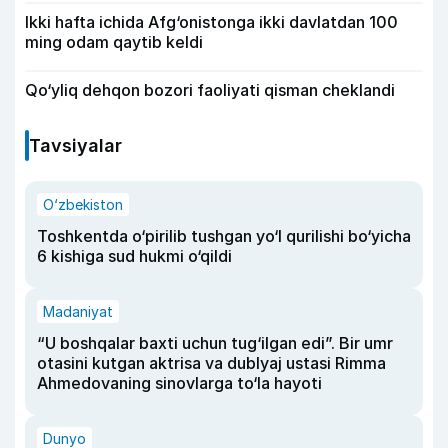
Ikki hafta ichida Afg‘onistonga ikki davlatdan 100
ming odam qaytib keldi
Qo‘yliq dehqon bozori faoliyati qisman cheklandi
Tavsiyalar
O‘zbekiston
Toshkentda o‘pirilib tushgan yo‘l qurilishi bo‘yicha
6 kishiga sud hukmi o‘qildi
Madaniyat
“U boshqalar baxti uchun tug‘ilgan edi”. Bir umr
otasini kutgan aktrisa va dublyaj ustasi Rimma
Ahmedovaning sinovlarga to‘la hayoti
Dunyo