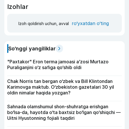
Izohlar
ro‘yxatdan o‘ting
Izoh qoldirish uchun, avval
So‘nggi yangiliklar
"Paxtakor" Eron terma jamoasi a’zosi Murtazo
Puraliganjini o‘z safiga qo‘shib oldi
Chak Norris tan bergan o‘zbek va Bill Klintondan
Karimovga maktub. O‘zbekiston gazetalari 30 yil
oldin nimalar haqida yozgan?
Sahnada olamshumul shon-shuhratga erishgan
bo‘lsa-da, hayotda o‘ta baxtsiz bo‘lgan qo‘shiqchi —
Uitni Hyustonning fojiali taqdiri