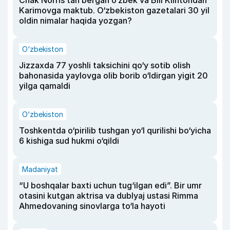
Chak Norris tan bergan o‘zbek va Bill Klintondan
Karimovga maktub. O‘zbekiston gazetalari 30 yil
oldin nimalar haqida yozgan?
O‘zbekiston
Jizzaxda 77 yoshli taksichini qo‘y sotib olish
bahonasida yaylovga olib borib o‘ldirgan yigit 20
yilga qamaldi
O‘zbekiston
Toshkentda o‘pirilib tushgan yo‘l qurilishi bo‘yicha
6 kishiga sud hukmi o‘qildi
Madaniyat
“U boshqalar baxti uchun tug‘ilgan edi”. Bir umr
otasini kutgan aktrisa va dublyaj ustasi Rimma
Ahmedovaning sinovlarga to‘la hayoti