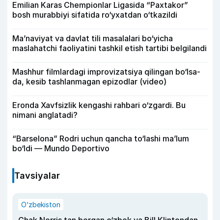
Emilian Karas Chempionlar Ligasida “Paxtakor”
bosh murabbiyi sifatida ro‘yxatdan o‘tkazildi
Ma’naviyat va davlat tili masalalari bo‘yicha
maslahatchi faoliyatini tashkil etish tartibi belgilandi
Mashhur filmlardagi improvizatsiya qilingan bo‘lsa-
da, kesib tashlanmagan epizodlar (video)
Eronda Xavfsizlik kengashi rahbari o‘zgardi. Bu
nimani anglatadi?
“Barselona” Rodri uchun qancha to‘lashi ma’lum
bo‘ldi — Mundo Deportivo
Tavsiyalar
O‘zbekiston