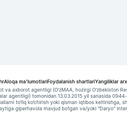
hr
Aloqa ma'lumotlari
Foydalanish shartlari
Yangiliklar arx
t va axborot agentligi (O‘zMAA, hozirgi O‘zbekiston Res
ar agentligi) tomonidan 13.03.2015 yil sanasida 0944
allarni to‘liq ko‘chirish yoki qisman iqtibos keltirishga, 
ytiga giperhavola mavjud bo‘lgan va/yoki “Daryo” intern