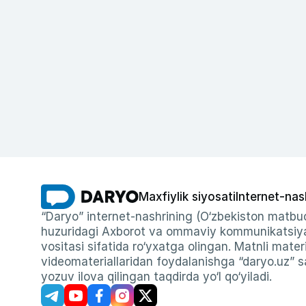
Maxfiylik siyosati
Internet-nas
“Daryo” internet-nashrining (O‘zbekiston matbuo
huzuridagi Axborot va ommaviy kommunikatsiyal
vositasi sifatida ro‘yxatga olingan. Matnli materi
videomateriallaridan foydalanishga “daryo.uz” sa
yozuv ilova qilingan taqdirda yo‘l qo‘yiladi.