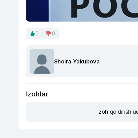
0
0
Shoira Yakubova
Izohlar
Izoh qoldirish 