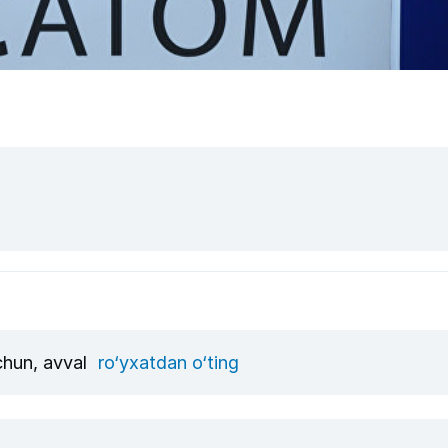
uchun, avval
ro‘yxatdan o‘ting