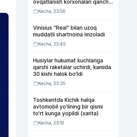
ovqatlanish korxonalari qancha
soliq toʻlagani ochiqlandi
Kecha, 23:56
Vinisius “Real” bilan uzoq
muddatli shartnoma imzoladi
Kecha, 23:45
Husiylar hukumat kuchlariga
qarshi raketalar uchirdi, kamida
30 kishi halok bo‘ldi
Kecha, 23:35
Toshkentda Kichik halqa
avtomobil yo‘lining bir qismi
to‘rt kunga yopildi (xarita)
Kecha, 23:10