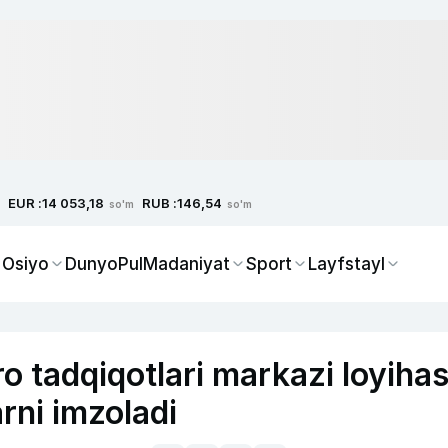
EUR :
RUB :
14 053,18
146,54
so'm
so'm
 Osiyo
Dunyo
Pul
Madaniyat
Sport
Layfstayl
o tadqiqotlari markazi loyihas
rni imzoladi