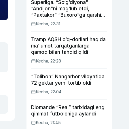
Superliga. “So‘g‘diyona”
“Andijon”ni mag‘lub etdi,
“Paxtakor” “Buxoro”ga qarshi
bahsda g‘alabani qo‘ldan
Kecha, 22:31
chiqardi
Tramp AQSH o‘q-dorilari haqida
ma’lumot tarqatganlarga
qamoq bilan tahdid qildi
Kecha, 22:28
“Tolibon” Nangarhor viloyatida
72 gektar yerni tortib oldi
Kecha, 22:04
Diomande “Real” tarixidagi eng
qimmat futbolchiga aylandi
Kecha, 21:45