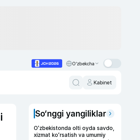
O‘zbekcha
Kabinet
So‘nggi yangiliklar
i
Oʻzbekistonda olti oyda savdo,
xizmat koʻrsatish va umumiy