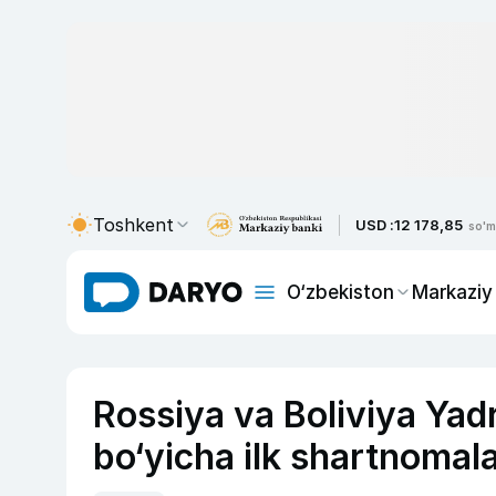
Toshkent
USD :
12 178,85
so'm
O‘zbekiston
Markaziy
Rossiya va Boliviya Yadr
bo‘yicha ilk shartnomala