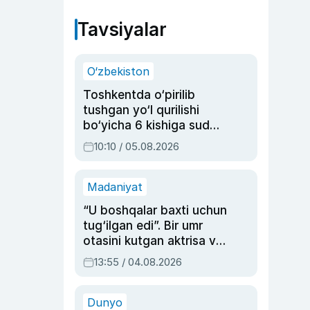
Tavsiyalar
O‘zbekiston
Toshkentda o‘pirilib
tushgan yo‘l qurilishi
bo‘yicha 6 kishiga sud
hukmi o‘qildi
10:10 / 05.08.2026
Madaniyat
“U boshqalar baxti uchun
tug‘ilgan edi”. Bir umr
otasini kutgan aktrisa va
dublyaj ustasi Rimma
13:55 / 04.08.2026
Ahmedovaning
sinovlarga to‘la hayoti
Dunyo