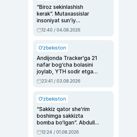
“Biroz sekinlashish
kerak”. Mutaxassislar
insoniyat sun’iy
intellektni boshqara
12:40 / 04.08.2026
olmay qolishidan xavotir
bildirdi
O‘zbekiston
Andijonda Tracker’ga 21
nafar bog‘cha bolasini
joylab, YTH sodir etgan
ayolga sud hukmi o‘qildi
23:41 / 03.08.2026
O‘zbekiston
“Sakkiz qator she’rim
boshimga sakkizta
bomba bo‘lgan”. Abdulla
Oripovni siyosiy
12:24 / 01.08.2026
ayblovlardan asrab