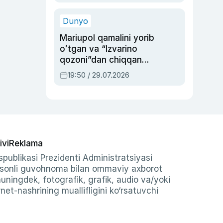
qolgan voqea
Dunyo
Mariupol qamalini yorib
oʻtgan va “Izvarino
qozoni”dan chiqqan
qahramon — Ukraina
19:50 / 29.07.2026
armiyasi bosh
qoʻmondoni Drapatiy
haqida
ivi
Reklama
publikasi Prezidenti Administratsiyasi
-sonli guvohnoma bilan ommaviy axborot
shuningdek, fotografik, grafik, audio va/yoki
et-nashrining muallifligini ko‘rsatuvchi