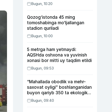
Bugun, 10:20
Qozog‘istonda 45 ming
tomoshabinga mo‘ljallangan
stadion quriladi
Bugun, 10:00
5 metrga ham yetmaydi:
AQSHda oshxona va yuvinish
xonasi bor mitti uy taqdim etildi
Bugun, 09:53
“Mahallada obodlik va mehr-
saxovat oyligi” boshlanganidan
buyon qariyb 350 ta ekologik
huquqbuzarlik aniqlandi
Bugun, 09:40