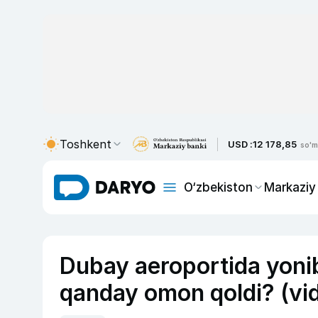
Toshkent
USD :
12 178,85
so'm
O‘zbekiston
Markaziy
Dubay aeroportida yonib
qanday omon qoldi? (vi