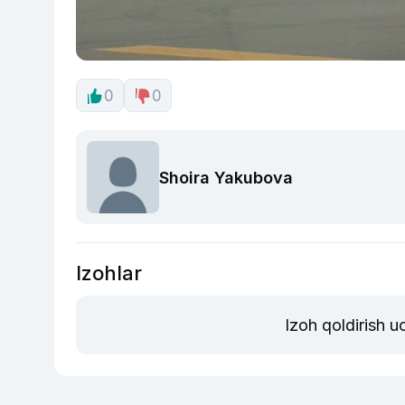
0
0
Shoira Yakubova
Izohlar
Izoh qoldirish 