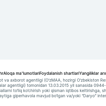
hr
Aloqa ma'lumotlari
Foydalanish shartlari
Yangiliklar arx
t va axborot agentligi (O‘zMAA, hozirgi O‘zbekiston Res
ar agentligi) tomonidan 13.03.2015 yil sanasida 0944
allarni to‘liq ko‘chirish yoki qisman iqtibos keltirishga, 
ytiga giperhavola mavjud bo‘lgan va/yoki “Daryo” intern