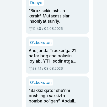
Dunyo
“Biroz sekinlashish
kerak”. Mutaxassislar
insoniyat sun’iy
intellektni boshqara
12:40 / 04.08.2026
olmay qolishidan xavotir
bildirdi
O‘zbekiston
Andijonda Tracker’ga 21
nafar bog‘cha bolasini
joylab, YTH sodir etgan
ayolga sud hukmi o‘qildi
23:41 / 03.08.2026
O‘zbekiston
“Sakkiz qator she’rim
boshimga sakkizta
bomba bo‘lgan”. Abdulla
Oripovni siyosiy