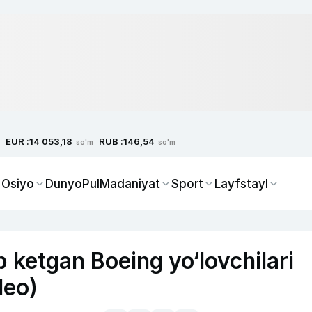
EUR :
RUB :
14 053,18
146,54
so'm
so'm
 Osiyo
Dunyo
Pul
Madaniyat
Sport
Layfstayl
 ketgan Boeing yo‘lovchilari
deo)