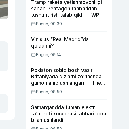
Tramp raketa yetishmovchiligi
sabab Pentagon rahbaridan
tushuntirish talab qildi — WP
Bugun, 09:30
Vinisius “Real Madrid”da
qoladimi?
Bugun, 09:14
Pokiston sobiq bosh vaziri
Britaniyada qizlarni zo‘rlashda
gumonlanib ushlangan — The
Guardian
Bugun, 08:59
Samarqandda tuman elektr
ta’minoti korxonasi rahbari pora
bilan ushlandi
Bugun, 08:53