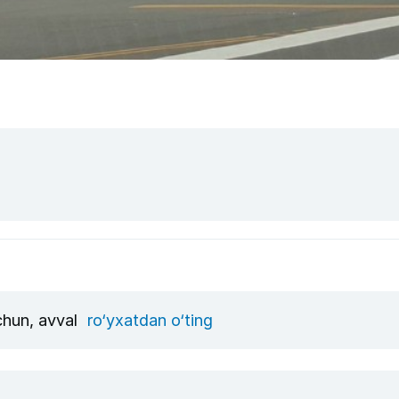
uchun, avval
ro‘yxatdan o‘ting