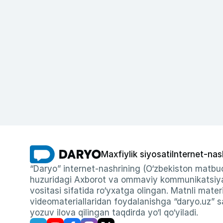
Maxfiylik siyosati
Internet-nas
“Daryo” internet-nashrining (O‘zbekiston matbuo
huzuridagi Axborot va ommaviy kommunikatsiyal
vositasi sifatida ro‘yxatga olingan. Matnli materi
videomateriallaridan foydalanishga “daryo.uz” sa
yozuv ilova qilingan taqdirda yo‘l qo‘yiladi.