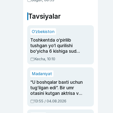
Tavsiyalar
O‘zbekiston
Toshkentda o‘pirilib
tushgan yo‘l qurilishi
bo‘yicha 6 kishiga sud
hukmi o‘qildi
Kecha, 10:10
Madaniyat
“U boshqalar baxti uchun
tug‘ilgan edi”. Bir umr
otasini kutgan aktrisa va
dublyaj ustasi Rimma
13:55 / 04.08.2026
Ahmedovaning
sinovlarga to‘la hayoti