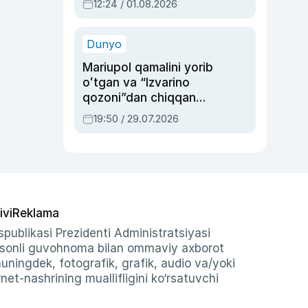
12:24 / 01.08.2026
ayblovlardan asrab
qolgan voqea
Dunyo
Mariupol qamalini yorib
oʻtgan va “Izvarino
qozoni”dan chiqqan
qahramon — Ukraina
19:50 / 29.07.2026
armiyasi bosh
qoʻmondoni Drapatiy
haqida
ivi
Reklama
publikasi Prezidenti Administratsiyasi
-sonli guvohnoma bilan ommaviy axborot
shuningdek, fotografik, grafik, audio va/yoki
et-nashrining muallifligini ko‘rsatuvchi