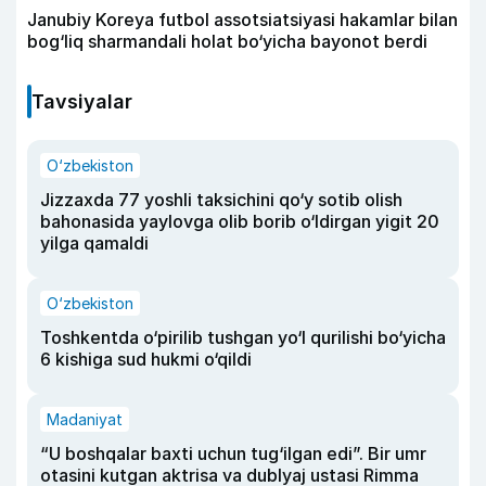
Janubiy Koreya futbol assotsiatsiyasi hakamlar bilan
bog‘liq sharmandali holat bo‘yicha bayonot berdi
Tavsiyalar
O‘zbekiston
Jizzaxda 77 yoshli taksichini qo‘y sotib olish
bahonasida yaylovga olib borib o‘ldirgan yigit 20
yilga qamaldi
O‘zbekiston
Toshkentda o‘pirilib tushgan yo‘l qurilishi bo‘yicha
6 kishiga sud hukmi o‘qildi
Madaniyat
“U boshqalar baxti uchun tug‘ilgan edi”. Bir umr
otasini kutgan aktrisa va dublyaj ustasi Rimma