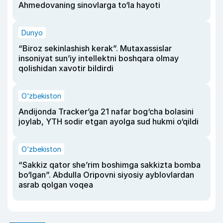
Ahmedovaning sinovlarga to‘la hayoti
Dunyo
“Biroz sekinlashish kerak”. Mutaxassislar
insoniyat sun’iy intellektni boshqara olmay
qolishidan xavotir bildirdi
O‘zbekiston
Andijonda Tracker’ga 21 nafar bog‘cha bolasini
joylab, YTH sodir etgan ayolga sud hukmi o‘qildi
O‘zbekiston
“Sakkiz qator she’rim boshimga sakkizta bomba
bo‘lgan”. Abdulla Oripovni siyosiy ayblovlardan
asrab qolgan voqea