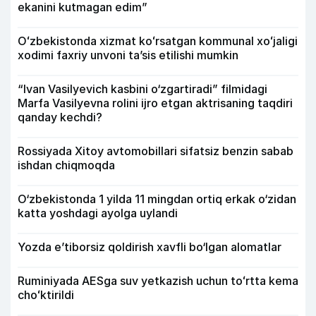
ekanini kutmagan edim”
Oʻzbekistonda xizmat koʻrsatgan kommunal xoʻjaligi
xodimi faxriy unvoni taʼsis etilishi mumkin
“Ivan Vasilyevich kasbini o‘zgartiradi” filmidagi
Marfa Vasilyevna rolini ijro etgan aktrisaning taqdiri
qanday kechdi?
Rossiyada Xitoy avtomobillari sifatsiz benzin sabab
ishdan chiqmoqda
O‘zbekistonda 1 yilda 11 mingdan ortiq erkak o‘zidan
katta yoshdagi ayolga uylandi
Yozda e’tiborsiz qoldirish xavfli bo‘lgan alomatlar
Ruminiyada AESga suv yetkazish uchun toʻrtta kema
choʻktirildi