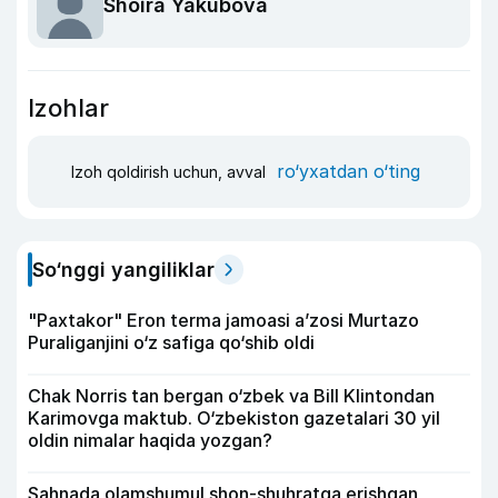
Shoira Yakubova
Izohlar
ro‘yxatdan o‘ting
Izoh qoldirish uchun, avval
So‘nggi yangiliklar
"Paxtakor" Eron terma jamoasi a’zosi Murtazo
Puraliganjini o‘z safiga qo‘shib oldi
Chak Norris tan bergan o‘zbek va Bill Klintondan
Karimovga maktub. O‘zbekiston gazetalari 30 yil
oldin nimalar haqida yozgan?
Sahnada olamshumul shon-shuhratga erishgan