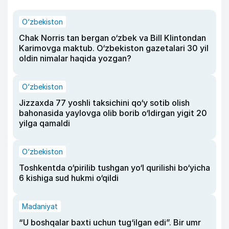
O‘zbekiston
Chak Norris tan bergan o‘zbek va Bill Klintondan
Karimovga maktub. O‘zbekiston gazetalari 30 yil
oldin nimalar haqida yozgan?
O‘zbekiston
Jizzaxda 77 yoshli taksichini qo‘y sotib olish
bahonasida yaylovga olib borib o‘ldirgan yigit 20
yilga qamaldi
O‘zbekiston
Toshkentda o‘pirilib tushgan yo‘l qurilishi bo‘yicha
6 kishiga sud hukmi o‘qildi
Madaniyat
“U boshqalar baxti uchun tug‘ilgan edi”. Bir umr