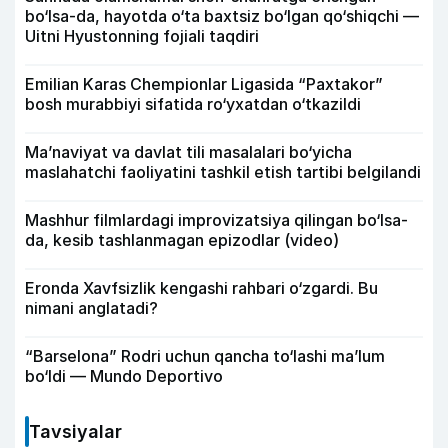
bo‘lsa-da, hayotda o‘ta baxtsiz bo‘lgan qo‘shiqchi —
Uitni Hyustonning fojiali taqdiri
Emilian Karas Chempionlar Ligasida “Paxtakor”
bosh murabbiyi sifatida ro‘yxatdan o‘tkazildi
Ma’naviyat va davlat tili masalalari bo‘yicha
maslahatchi faoliyatini tashkil etish tartibi belgilandi
Mashhur filmlardagi improvizatsiya qilingan bo‘lsa-
da, kesib tashlanmagan epizodlar (video)
Eronda Xavfsizlik kengashi rahbari o‘zgardi. Bu
nimani anglatadi?
“Barselona” Rodri uchun qancha to‘lashi ma’lum
bo‘ldi — Mundo Deportivo
Tavsiyalar