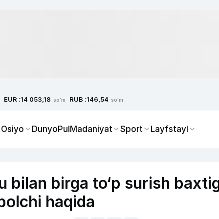
EUR :
RUB :
14 053,18
146,54
so'm
so'm
 Osiyo
Dunyo
Pul
Madaniyat
Sport
Layfstayl
bilan birga to‘p surish baxti
bolchi haqida