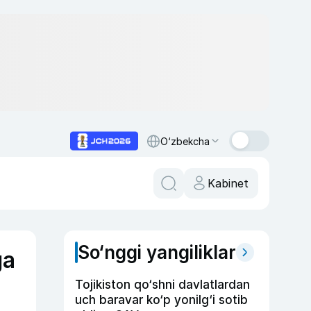
O‘zbekcha
Kabinet
So‘nggi yangiliklar
ga
Tojikiston qo‘shni davlatlardan
uch baravar ko‘p yonilg‘i sotib