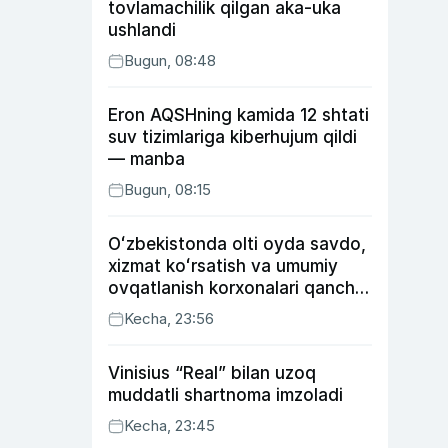
tovlamachilik qilgan aka-uka
ushlandi
Bugun, 08:48
Eron AQSHning kamida 12 shtati
suv tizimlariga kiberhujum qildi
— manba
Bugun, 08:15
Oʻzbekistonda olti oyda savdo,
xizmat koʻrsatish va umumiy
ovqatlanish korxonalari qancha
soliq toʻlagani ochiqlandi
Kecha, 23:56
Vinisius “Real” bilan uzoq
muddatli shartnoma imzoladi
Kecha, 23:45