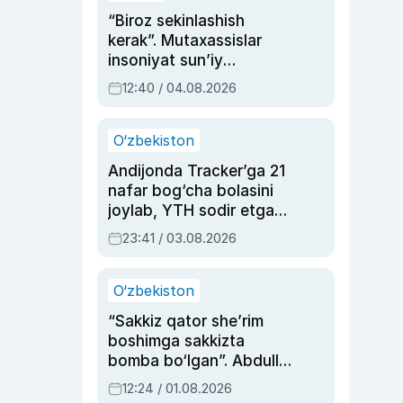
“Biroz sekinlashish
kerak”. Mutaxassislar
insoniyat sun’iy
intellektni boshqara
12:40 / 04.08.2026
olmay qolishidan xavotir
bildirdi
O‘zbekiston
Andijonda Tracker’ga 21
nafar bog‘cha bolasini
joylab, YTH sodir etgan
ayolga sud hukmi o‘qildi
23:41 / 03.08.2026
O‘zbekiston
“Sakkiz qator she’rim
boshimga sakkizta
bomba bo‘lgan”. Abdulla
Oripovni siyosiy
12:24 / 01.08.2026
ayblovlardan asrab