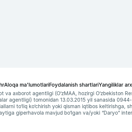
hr
Aloqa ma'lumotlari
Foydalanish shartlari
Yangiliklar arx
t va axborot agentligi (O‘zMAA, hozirgi O‘zbekiston Res
ar agentligi) tomonidan 13.03.2015 yil sanasida 0944
allarni to‘liq ko‘chirish yoki qisman iqtibos keltirishga, 
ytiga giperhavola mavjud bo‘lgan va/yoki “Daryo” intern