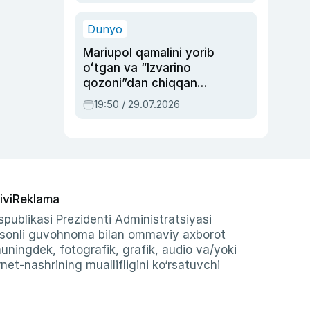
qolgan voqea
Dunyo
Mariupol qamalini yorib
oʻtgan va “Izvarino
qozoni”dan chiqqan
qahramon — Ukraina
19:50 / 29.07.2026
armiyasi bosh
qoʻmondoni Drapatiy
haqida
ivi
Reklama
publikasi Prezidenti Administratsiyasi
-sonli guvohnoma bilan ommaviy axborot
shuningdek, fotografik, grafik, audio va/yoki
et-nashrining muallifligini ko‘rsatuvchi