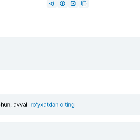
uchun, avval
ro‘yxatdan o‘ting