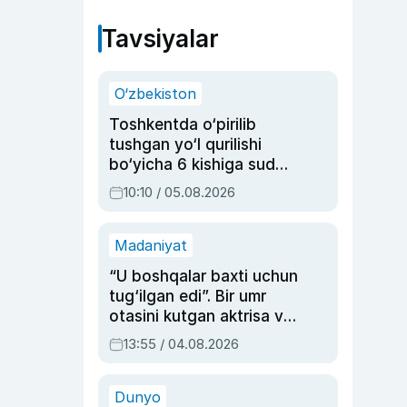
Tavsiyalar
O‘zbekiston
Toshkentda o‘pirilib
tushgan yo‘l qurilishi
bo‘yicha 6 kishiga sud
hukmi o‘qildi
10:10 / 05.08.2026
Madaniyat
“U boshqalar baxti uchun
tug‘ilgan edi”. Bir umr
otasini kutgan aktrisa va
dublyaj ustasi Rimma
13:55 / 04.08.2026
Ahmedovaning
sinovlarga to‘la hayoti
Dunyo