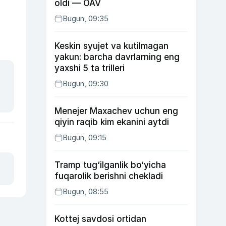
oldi — OAV
Bugun, 09:35
Keskin syujet va kutilmagan
yakun: barcha davrlarning eng
yaxshi 5 ta trilleri
Bugun, 09:30
Menejer Maxachev uchun eng
qiyin raqib kim ekanini aytdi
Bugun, 09:15
Tramp tug‘ilganlik bo‘yicha
fuqarolik berishni chekladi
Bugun, 08:55
Kottej savdosi ortidan