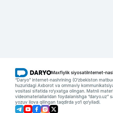
Maxfiylik siyosati
Internet-nas
“Daryo” internet-nashrining (O‘zbekiston matbuo
huzuridagi Axborot va ommaviy kommunikatsiyal
vositasi sifatida ro‘yxatga olingan. Matnli materi
videomateriallaridan foydalanishga “daryo.uz” sa
yozuv ilova qilingan taqdirda yo‘l qo‘yiladi.