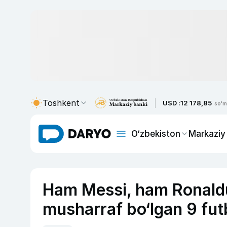
Toshkent
USD :
12 178,85
so'm
O‘zbekiston
Markaziy
Ham Messi, ham Ronaldu 
musharraf bo‘lgan 9 fut