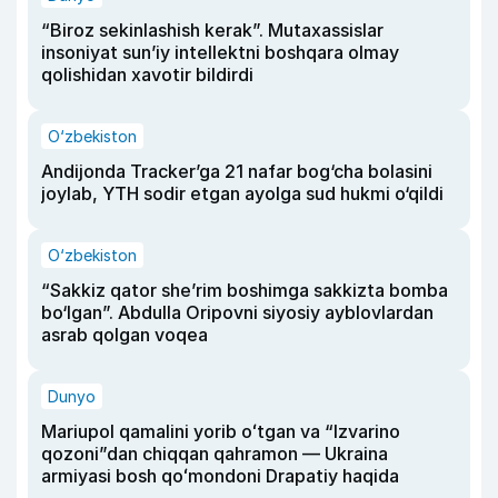
“Biroz sekinlashish kerak”. Mutaxassislar
insoniyat sun’iy intellektni boshqara olmay
qolishidan xavotir bildirdi
O‘zbekiston
Andijonda Tracker’ga 21 nafar bog‘cha bolasini
joylab, YTH sodir etgan ayolga sud hukmi o‘qildi
O‘zbekiston
“Sakkiz qator she’rim boshimga sakkizta bomba
bo‘lgan”. Abdulla Oripovni siyosiy ayblovlardan
asrab qolgan voqea
Dunyo
Mariupol qamalini yorib oʻtgan va “Izvarino
qozoni”dan chiqqan qahramon — Ukraina
armiyasi bosh qoʻmondoni Drapatiy haqida