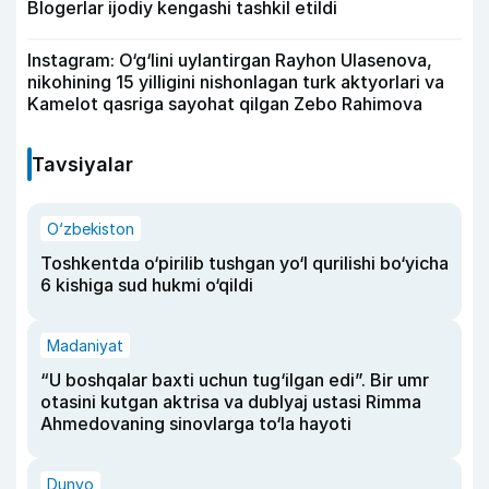
Blogerlar ijodiy kengashi tashkil etildi
Instagram: O‘g‘lini uylantirgan Rayhon Ulasenova,
nikohining 15 yilligini nishonlagan turk aktyorlari va
Kamelot qasriga sayohat qilgan Zebo Rahimova
Tavsiyalar
O‘zbekiston
Toshkentda o‘pirilib tushgan yo‘l qurilishi bo‘yicha
6 kishiga sud hukmi o‘qildi
Madaniyat
“U boshqalar baxti uchun tug‘ilgan edi”. Bir umr
otasini kutgan aktrisa va dublyaj ustasi Rimma
Ahmedovaning sinovlarga to‘la hayoti
Dunyo