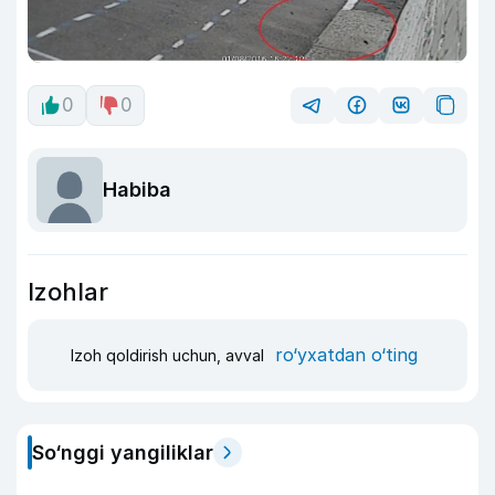
0
0
Habiba
Izohlar
ro‘yxatdan o‘ting
Izoh qoldirish uchun, avval
So‘nggi yangiliklar