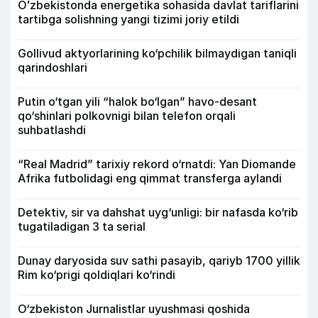
Oʻzbekistonda energetika sohasida davlat tariflarini
tartibga solishning yangi tizimi joriy etildi
Gollivud aktyorlarining ko‘pchilik bilmaydigan taniqli
qarindoshlari
Putin o‘tgan yili “halok bo‘lgan” havo-desant
qo‘shinlari polkovnigi bilan telefon orqali
suhbatlashdi
“Real Madrid” tarixiy rekord o‘rnatdi: Yan Diomande
Afrika futbolidagi eng qimmat transferga aylandi
Detektiv, sir va dahshat uyg‘unligi: bir nafasda ko‘rib
tugatiladigan 3 ta serial
Dunay daryosida suv sathi pasayib, qariyb 1700 yillik
Rim ko‘prigi qoldiqlari ko‘rindi
O‘zbekiston Jurnalistlar uyushmasi qoshida