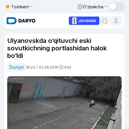
Toshkent
O‘zbekcha
Ulyanovskda o‘qituvchi eski
sovutkichning portlashidan halok
bo‘ldi
Dunyo
19:23 / 02.08.2016
420