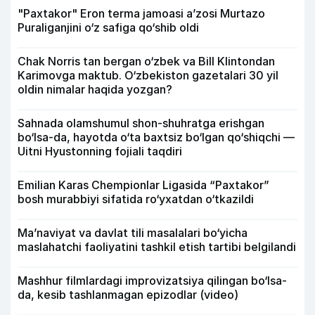
"Paxtakor" Eron terma jamoasi a’zosi Murtazo
Puraliganjini o‘z safiga qo‘shib oldi
Chak Norris tan bergan o‘zbek va Bill Klintondan
Karimovga maktub. O‘zbekiston gazetalari 30 yil
oldin nimalar haqida yozgan?
Sahnada olamshumul shon-shuhratga erishgan
bo‘lsa-da, hayotda o‘ta baxtsiz bo‘lgan qo‘shiqchi —
Uitni Hyustonning fojiali taqdiri
Emilian Karas Chempionlar Ligasida “Paxtakor”
bosh murabbiyi sifatida ro‘yxatdan o‘tkazildi
Ma’naviyat va davlat tili masalalari bo‘yicha
maslahatchi faoliyatini tashkil etish tartibi belgilandi
Mashhur filmlardagi improvizatsiya qilingan bo‘lsa-
da, kesib tashlanmagan epizodlar (video)