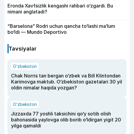
Eronda Xavfsizlik kengashi rahbari o‘zgardi. Bu
nimani anglatadi?
“Barselona” Rodri uchun qancha to‘lashi ma’lum
bo‘ldi — Mundo Deportivo
Tavsiyalar
O‘zbekiston
Chak Norris tan bergan o‘zbek va Bill Klintondan
Karimovga maktub. O‘zbekiston gazetalari 30 yil
oldin nimalar haqida yozgan?
O‘zbekiston
Jizzaxda 77 yoshli taksichini qo‘y sotib olish
bahonasida yaylovga olib borib o‘ldirgan yigit 20
yilga qamaldi