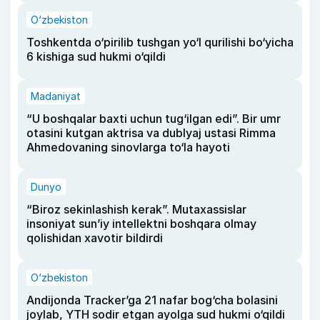
O‘zbekiston
Toshkentda o‘pirilib tushgan yo‘l qurilishi bo‘yicha
6 kishiga sud hukmi o‘qildi
Madaniyat
“U boshqalar baxti uchun tug‘ilgan edi”. Bir umr
otasini kutgan aktrisa va dublyaj ustasi Rimma
Ahmedovaning sinovlarga to‘la hayoti
Dunyo
“Biroz sekinlashish kerak”. Mutaxassislar
insoniyat sun’iy intellektni boshqara olmay
qolishidan xavotir bildirdi
O‘zbekiston
Andijonda Tracker’ga 21 nafar bog‘cha bolasini
joylab, YTH sodir etgan ayolga sud hukmi o‘qildi