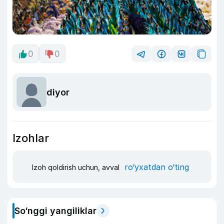
0
0
diyor
Izohlar
ro‘yxatdan o‘ting
Izoh qoldirish uchun, avval
So‘nggi yangiliklar